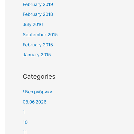
February 2019
February 2018
July 2016
September 2015
February 2015
January 2015
Categories
! Без рубрики
08.06.2026
1
10
11