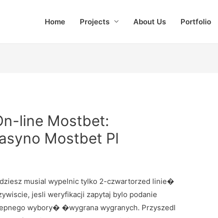
Home
Projects
About Us
Portfolio
n-line Mostbet:
Kasyno Mostbet Pl
edziesz musial wypelnic tylko 2-czwartorzed linie�
iscie, jesli weryfikacji zapytaj bylo podanie
ostepnego wybory� �wygrana wygranych. Przyszedl