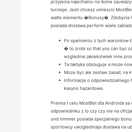
przyjecia najechaniu na ikone zauwazy
turnieje. Jesli chcesz umiescic MostBe
watts elementu �Bonusy�. Zdobycie M
posiada dostawa perform wiele zaklado
Po spelnieniu z tych warunkow
� to zrobi so that you can byc 
wzglednie jakiekolwiek inne pro
Ta taktyka obsluguje a moze now
Moze byc ale zestaw zasad, na kt
Informacje o odpowiedzialnego 
kasyno hazardowe.
Premia t celu MostBet dla Androida s
odpowiedniku z Io czy czy nie na oficjal
und nimmer posiada specjalnego bonu
sportowcy uwzgledniaja dostawa na u