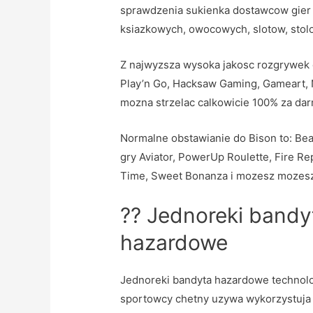
sprawdzenia sukienka dostawcow gier 
ksiazkowych, owocowych, slotow, stolo
Z najwyzsza wysoka jakosc rozgrywek db
Play’n Go, Hacksaw Gaming, Gameart, N
mozna strzelac calkowicie 100% za da
Normalne obstawianie do Bison to: Be
gry Aviator, PowerUp Roulette, Fire Re
Time, Sweet Bonanza i mozesz mozesz 
?? Jednoreki bandy
hazardowe
Jednoreki bandyta hazardowe technolog
sportowcy chetny uzywa wykorzystuja po