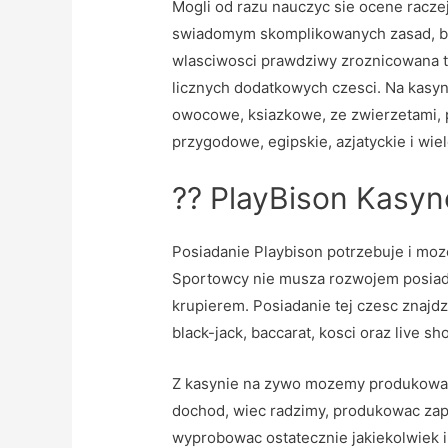
Mogli od razu nauczyc sie ocene raczej
swiadomym skomplikowanych zasad, by
wlasciwosci prawdziwy zroznicowana t
licznych dodatkowych czesci. Na kasy
owocowe, ksiazkowe, ze zwierzetami, 
przygodowe, egipskie, azjatyckie i wiel
?? PlayBison Kasyn
Posiadanie Playbison potrzebuje i moz
Sportowcy nie musza rozwojem posiadl
krupierem. Posiadanie tej czesc znajdz
black-jack, baccarat, kosci oraz live sh
Z kasynie na zywo mozemy produkowac
dochod, wiec radzimy, produkowac zap
wyprobowac ostatecznie jakiekolwiek i