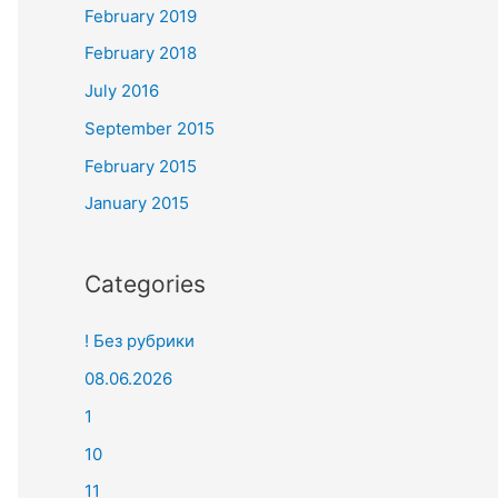
February 2019
February 2018
July 2016
September 2015
February 2015
January 2015
Categories
! Без рубрики
08.06.2026
1
10
11