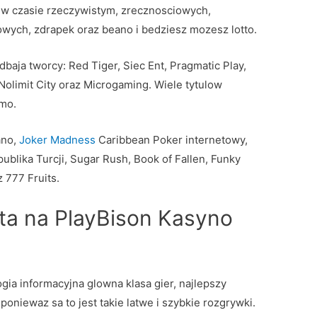
w czasie rzeczywistym, zrecznosciowych,
wych, zdrapek oraz beano i bedziesz mozesz lotto.
aja tworcy: Red Tiger, Siec Ent, Pragmatic Play,
olimit City oraz Microgaming. Wiele tytulow
rmo.
ano,
Joker Madness
Caribbean Poker internetowy,
publika Turcji, Sugar Rush, Book of Fallen, Funky
777 Fruits.
ta na PlayBison Kasyno
ia informacyjna glowna klasa gier, najlepszy
niewaz sa to jest takie latwe i szybkie rozgrywki.