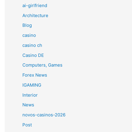
ai-girlfriend
Architecture
Blog
casino
casino ch
Casino DE
Computers, Games
Forex News
IGAMING
Interior
News
novos-casinos-2026
Post