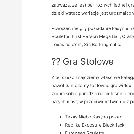
zauwaza, ze jest par roznych jednej gr
dzieki wstecz wariacje jest urozmaicon
Powszechne gry posiadanie kasynie na z
Roulette, First Person Mega Ball, Cra
Texas hold’em, Sic Bo Pragmatic.
?? Gra Stolowe
Z tej czesc znajdziemy wlasciwe katego
nawet tu mozemy testowac gra wideo n
zrobic sobie poradzic na cielesne pie
natychmiast, w przeciwienstwie do z 
Texas Niebo Kasyno poker;
Replika Exposure Black-jack;
European Roulette;