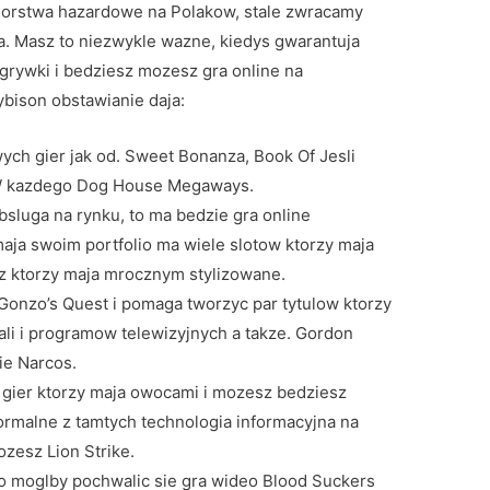
iorstwa hazardowe na Polakow, stale zwracamy
 Masz to niezwykle wazne, kiedys gwarantuja
grywki i bedziesz mozesz gra online na
bison obstawianie daja:
wych gier jak od. Sweet Bonanza, Book Of Jesli
ie W kazdego Dog House Megaways.
bsluga na rynku, to ma bedzie gra online
maja swoim portfolio ma wiele slotow ktorzy maja
 ktorzy maja mrocznym stylizowane.
 Gonzo’s Quest i pomaga tworzyc par tytulow ktorzy
ali i programow telewizyjnych a takze. Gordon
nie Narcos.
 gier ktorzy maja owocami i mozesz bedziesz
ormalne z tamtych technologia informacyjna na
ozesz Lion Strike.
to moglby pochwalic sie gra wideo Blood Suckers