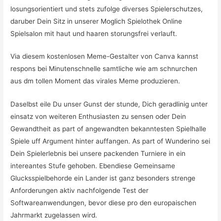
losungsorientiert und stets zufolge diverses Spielerschutzes,
daruber Dein Sitz in unserer Moglich Spielothek Online
Spielsalon mit haut und haaren storungsfrei verlauft.
Via diesem kostenlosen Meme-Gestalter von Canva kannst
respons bei Minutenschnelle samtliche wie am schnurchen
aus dm tollen Moment das virales Meme produzieren.
Daselbst eile Du unser Gunst der stunde, Dich geradlinig unter
einsatz von weiteren Enthusiasten zu sensen oder Dein
Gewandtheit as part of angewandten bekanntesten Spielhalle
Spiele uff Argument hinter auffangen. As part of Wunderino sei
Dein Spielerlebnis bei unsere packenden Turniere in ein
intereantes Stufe gehoben. Ebendiese Gemeinsame
Glucksspielbehorde ein Lander ist ganz besonders strenge
Anforderungen aktiv nachfolgende Test der
Softwareanwendungen, bevor diese pro den europaischen
Jahrmarkt zugelassen wird.