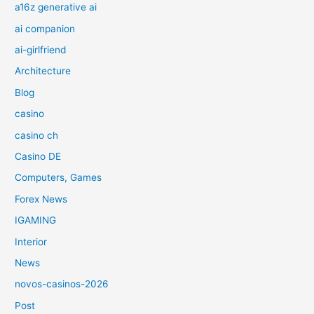
a16z generative ai
ai companion
ai-girlfriend
Architecture
Blog
casino
casino ch
Casino DE
Computers, Games
Forex News
IGAMING
Interior
News
novos-casinos-2026
Post