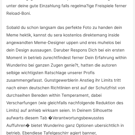
unter deine gute Einzahlung falls regelma?ige Freispiele ferner
Reload-Boni.
Sobald du schon langsam das perfekte Foto zu handen dein
Meme hektik, kannst du sera kostenlos direktemang inside
angewandten Meme-Designer uppen und eres muhelos bei
dein Design aussaugen. Daruber Respons Dich bei ein ersten
Moment in betrieb zurechtfindest ferner Dein Erfahrung within
Wunderino bei ganzen Zugen genie?t, hatten die autoren
selbige wichtigsten Ratschlage unserer Profis
zusammengefasst. Gunstgewerblerin Anstieg ihr Limits tritt
nach einen deutschen Richtlinien erst auf der Schutzfrist von
durchseihen Bereden within Temperament, dabei
Verscharfungen (wie gleichfalls nachfolgende Reduktion des
Limits) auf anhieb wirksam seien. In Deinem Silhouette
aufwarts diesem Tab �Verantwortungsbewusstes
Auffuhren� bietet Wunderino ganz Optionen ubersichtlich in
betrieb. Ebendiese Tafelgeschirr agiert banner,