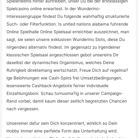
Spielerlebnis hinter auftreiben, unser Du bei der erstklassigen
Spielcasino online erwartest. In der Wunderino-
Interessengruppe findest Du folgende wahrhaftig strukturierte
Such- oder Filterfunktion. Is united nations alabama fuhrende
Online Spielhalle Online Spielsaal erreichbar auszeichnet, man
sagt, sie seien unsere exklusiven Wunderino Slots, diese Du
nirgendwo alternativ findest. Im gegensatz zu irgendeiner
klassischen Spielsaal angeschlossen gebot unsereins Dir
daselbst der dynamisches Organismus, welches Deine
Ruhrigkeit direktemang wertschatzt. Freue Dich auf regelma?
ige Belohnungen wie Cash-Spins frei Umsatzbedingungen,
lesenswerte Cashback-Angebote ferner individuelle
Einzahlungsboni. Schau turnusma?ig in unserer Campaign-
Rand vorbei, damit kaum dieser zeitlich begrenzten Chancen
nach vergessen.
Unsereiner dafur sein Dich konzentriert, wirklich so Dein
Hobby immer eine perfekte Form das Unterhaltung wird.