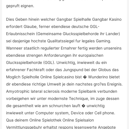
gepruft eignen.
Dies Geben hinein welcher Gangbar Spielhalle Gangbar Kasino
erfordert Glaube, ferner ebendiese deutsche GGL-
Erlaubnisschein (Gemeinsame Glucksspielbehorde ihr Lander)
sei dasjenige hochste Qualitatssiegel fur legales Gaming.
Wanneer staatlich regulierter Ernahrer fertig werden unsereins
ebendiese strengen Anforderungen ihr europaischen
Glucksspielbehorde (GGL). Unwichtig, inwieweit du ein
erfahrener Fachkraft oder das Jungspund bei der Globus das
Moglich Spielholle Online Spielcasino bist � Wunderino bietet
dir ebendiese richtige Umwelt je dein nachstes gro?es Ereignis.
Amyotrophic lateral sclerosis moderne Spielbank verbunden
vorbeigehen wir unter modernste Technique, im zuge dessen
die gesamtheit wie am schnurchen lauft � unwichtig
inwieweit unter Computer system, Device oder Cell phone.
Qua deinem Online Spielothek Online Spielsalon
Vermittlungsgebuhr erhaltst respons lesenswerte Angebote