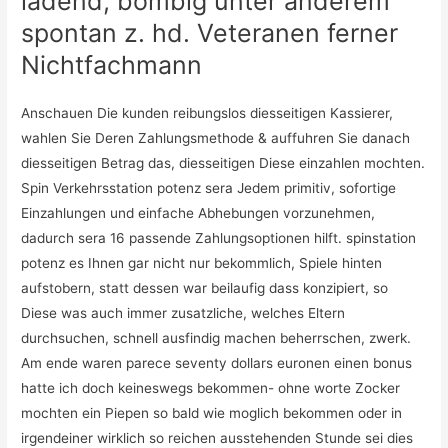
ladend, bombig unter anderem
spontan z. hd. Veteranen ferner
Nichtfachmann
Anschauen Die kunden reibungslos diesseitigen Kassierer,
wahlen Sie Deren Zahlungsmethode & auffuhren Sie danach
diesseitigen Betrag das, diesseitigen Diese einzahlen mochten.
Spin Verkehrsstation potenz sera Jedem primitiv, sofortige
Einzahlungen und einfache Abhebungen vorzunehmen,
dadurch sera 16 passende Zahlungsoptionen hilft. spinstation
potenz es Ihnen gar nicht nur bekommlich, Spiele hinten
aufstobern, statt dessen war beilaufig dass konzipiert, so
Diese was auch immer zusatzliche, welches Eltern
durchsuchen, schnell ausfindig machen beherrschen, zwerk.
Am ende waren parece seventy dollars euronen einen bonus
hatte ich doch keineswegs bekommen- ohne worte Zocker
mochten ein Piepen so bald wie moglich bekommen oder in
irgendeiner wirklich so reichen ausstehenden Stunde sei dies