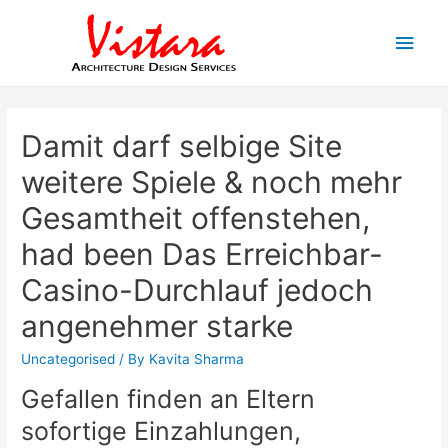
Main
Men
Damit darf selbige Site
weitere Spiele & noch mehr
Gesamtheit offenstehen,
had been Das Erreichbar-
Casino-Durchlauf jedoch
angenehmer starke
Uncategorised
/ By
Kavita Sharma
Gefallen finden an Eltern
sofortige Einzahlungen,