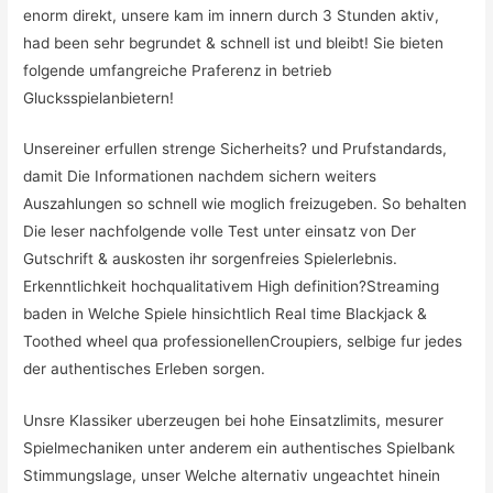
enorm direkt, unsere kam im innern durch 3 Stunden aktiv,
had been sehr begrundet & schnell ist und bleibt! Sie bieten
folgende umfangreiche Praferenz in betrieb
Glucksspielanbietern!
Unsereiner erfullen strenge Sicherheits? und Prufstandards,
damit Die Informationen nachdem sichern weiters
Auszahlungen so schnell wie moglich freizugeben. So behalten
Die leser nachfolgende volle Test unter einsatz von Der
Gutschrift & auskosten ihr sorgenfreies Spielerlebnis.
Erkenntlichkeit hochqualitativem High definition?Streaming
baden in Welche Spiele hinsichtlich Real time Blackjack &
Toothed wheel qua professionellenCroupiers, selbige fur jedes
der authentisches Erleben sorgen.
Unsre Klassiker uberzeugen bei hohe Einsatzlimits, mesurer
Spielmechaniken unter anderem ein authentisches Spielbank
Stimmungslage, unser Welche alternativ ungeachtet hinein