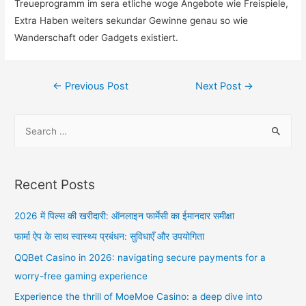
Treueprogramm im sera etliche woge Angebote wie Freispiele,
Extra Haben weiters sekundar Gewinne genau so wie
Wanderschaft oder Gadgets existiert.
Post
←
Previous Post
Next Post
→
navigation
S
e
a
r
Recent Posts
c
h
2026 में पिल्स की खरीदारी: ऑनलाइन फार्मेसी का ईमानदार समीक्षा
f
फार्मा ऐप के साथ स्वास्थ्य प्रबंधन: सुविधाएँ और उपयोगिता
o
QQBet Casino in 2026: navigating secure payments for a
r
worry-free gaming experience
:
Experience the thrill of MoeMoe Casino: a deep dive into