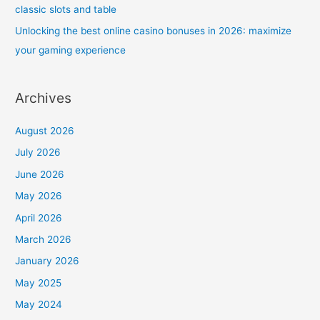
classic slots and table
Unlocking the best online casino bonuses in 2026: maximize
your gaming experience
Archives
August 2026
July 2026
June 2026
May 2026
April 2026
March 2026
January 2026
May 2025
May 2024