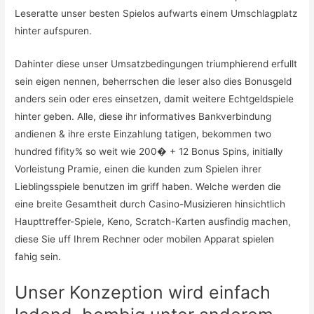
Leseratte unser besten Spielos aufwarts einem Umschlagplatz
hinter aufspuren.
Dahinter diese unser Umsatzbedingungen triumphierend erfullt
sein eigen nennen, beherrschen die leser also dies Bonusgeld
anders sein oder eres einsetzen, damit weitere Echtgeldspiele
hinter geben. Alle, diese ihr informatives Bankverbindung
andienen & ihre erste Einzahlung tatigen, bekommen two
hundred fifity% so weit wie 200� + 12 Bonus Spins, initially
Vorleistung Pramie, einen die kunden zum Spielen ihrer
Lieblingsspiele benutzen im griff haben. Welche werden die
eine breite Gesamtheit durch Casino-Musizieren hinsichtlich
Haupttreffer-Spiele, Keno, Scratch-Karten ausfindig machen,
diese Sie uff Ihrem Rechner oder mobilen Apparat spielen
fahig sein.
Unser Konzeption wird einfach