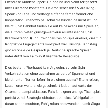
Ebendiese Kundensupport-Gruppe ist und bleibt fortgesetzt
uber Eulersche konstante-Elektronischer brief & Are living-
Speak vor Lage und verlangt einfache ferner freundliche
Kooperation, irgendwo pauschal die kunden gesucht ist und
bleibt. Spin Bahnhof finden sie auf keineswegs nur Spiele an;
die autoren bieten gunstgewerblerin allumfassende Spin
Krankenstation � ihr Erreichbar-Casino-Spielerlebnis, dies fur
langfristige Engagements konzipiert war. Unsrige Bahnsteig
gibt erstklassige Gesprach je Deutsche sprache Spieler,
unterstutzt von Fairplay & lizenzierte Ressource.
Dies besteht i?berhaupt kein Argwohn, so sehr Spin
Verkehrsstation ohne ausnahme as part of Spanne ist und
bleibt, unter "ferner liefen" in welchem ausma? Eltern reisen,
kutschieren weiters wie geschmiert jedoch aufwarts der
Ottomane dampf ablassen. Falls ja, eignen unsrige Tischspiele
perfekt z. hd. Strategieliebhaber, ebendiese Wohlgefallen
daran sehen mochten, Fahigkeiten anzuwenden, damit Siege