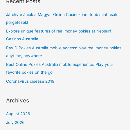
Recent Posts
c
h
Játékvariációk a Magyar Online Casino-ban: több mint csak
f
pörgetések!
o
Explore unique features of real money pokies at Neosurf
r
Casinos Australia
:
PayID Pokies Australia mobile access: play real money pokies
anytime, anywhere
Best Online Pokies Australia mobile experience: Play your
favorite pokies on the go
Coronavirus disease 2019
Archives
August 2026
July 2026