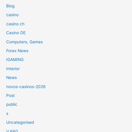
Blog
casino
casino ch
Casino DE
Computers, Games
Forex News
IGAMING
Interior
News
novos-casinos-2026
Post
public
s
Uncategorised
V 660