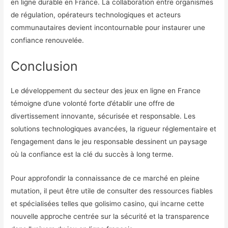
en ligne durable en France. La collaboration entre organismes
de régulation, opérateurs technologiques et acteurs
communautaires devient incontournable pour instaurer une
confiance renouvelée.
Conclusion
Le développement du secteur des jeux en ligne en France
témoigne d’une volonté forte d’établir une offre de
divertissement innovante, sécurisée et responsable. Les
solutions technologiques avancées, la rigueur réglementaire et
l’engagement dans le jeu responsable dessinent un paysage
où la confiance est la clé du succès à long terme.
Pour approfondir la connaissance de ce marché en pleine
mutation, il peut être utile de consulter des ressources fiables
et spécialisées telles que golisimo casino, qui incarne cette
nouvelle approche centrée sur la sécurité et la transparence