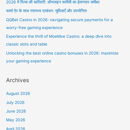
h
2026 में पिल्स की खरीदारी: ऑनलाइन फार्मेसी का ईमानदार समीक्षा
f
फार्मा ऐप के साथ स्वास्थ्य प्रबंधन: सुविधाएँ और उपयोगिता
o
QQBet Casino in 2026: navigating secure payments for a
r
worry-free gaming experience
:
Experience the thrill of MoeMoe Casino: a deep dive into
classic slots and table
Unlocking the best online casino bonuses in 2026: maximize
your gaming experience
Archives
August 2026
July 2026
June 2026
May 2026
April 2026