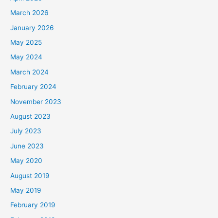
March 2026
January 2026
May 2025
May 2024
March 2024
February 2024
November 2023
August 2023
July 2023
June 2023
May 2020
August 2019
May 2019
February 2019