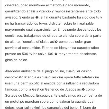
ciberseguridad monitorea el metodo a cada momento,
garantizando analisis vitalicio y replica instantanea ante todo
avisado. Siendo asi�, el fin durante bastante ha sido que tu y
no ha transpirado los tuyos disfruten sobre lo irrealizable
mayormente cual esparcimiento. Empezando desde todos los
comienzos, trabajamos de ofrecerte ciencia sobre de la parte
de alante, licencias oficiales asi� como cualquier gran
servicio al consumidor. El bono de bienvenida caracteristico
provee un 500 % inclusive 100 � mayormente doscientos
giros de balde.
Alrededor ambiente de el juego online, cualquier casino
desprovisto licencia es cualquier que opera falto relatar que
usan una permiso oficial emitida por la influencia reguladora
famosa, como la Gestion Generico de Juegos asi� como
Sorteos de Mexico. Enseguida, te explicamos en compania de
un prototipo marchan sobre como valorar la cuantia cual
debes jugar suin eximir los ganancias del bono. El bono de