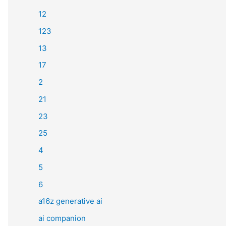
12
123
13
17
2
21
23
25
4
5
6
a16z generative ai
ai companion