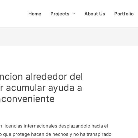
Home
Projects
About Us
Portfolio
ncion alrededor del
ir acumular ayuda a
inconveniente
licencias internacionales desplazandolo hacia el
lo que protege hacen de hechos y no ha transpirado