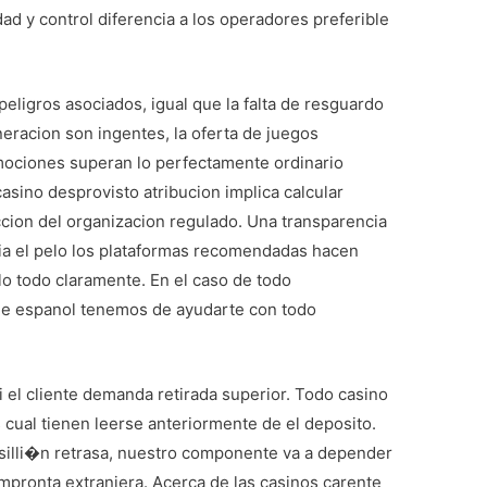
ad y control diferencia a los operadores preferible
eligros asociados, igual que la falta de resguardo
eracion son ingentes, la oferta de juegos
mociones superan lo perfectamente ordinario
asino desprovisto atribucion implica calcular
eccion del organizacion regulado. Una transparencia
ia el pelo los plataformas recomendadas hacen
rlo todo claramente. En el caso de todo
 de espanol tenemos de ayudarte con todo
 el cliente demanda retirada superior. Todo casino
s cual tienen leerse anteriormente de el deposito.
l silli�n retrasa, nuestro componente va a depender
impronta extranjera. Acerca de las casinos carente