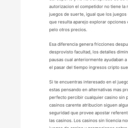
autorizacion el competidor no tiene la
juegos de suerte, igual que los juegos 
que resulta aparejo explorar opciones
pelo otros precios.
Esa diferencia genera fricciones despu
desprovisto facultad, los detalles dimi
pausas cual anteriormente ayudaban a c
el pasar del tiempo ingresos cripto suel
Si te encuentras interesado en el jue
estas pensando en alternativas mas pr
perfecto percibir cualquier casino sin 
casinos carente atribucion siguen algu
seguridad que provee apostar referent
las casinos. Los casinos sin licencia 