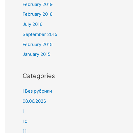
February 2019
February 2018
July 2016
September 2015
February 2015
January 2015
Categories
! Без рубрики
08.06.2026
1
10
11