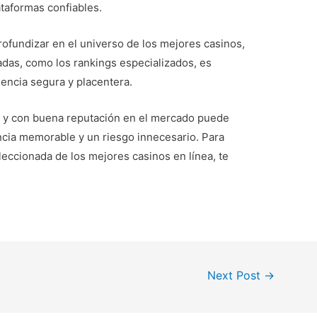
taformas confiables.
rofundizar en el universo de los mejores casinos,
zadas, como los rankings especializados, es
encia segura y placentera.
s y con buena reputación en el mercado puede
ncia memorable y un riesgo innecesario. Para
eccionada de los mejores casinos en línea, te
Next Post
→