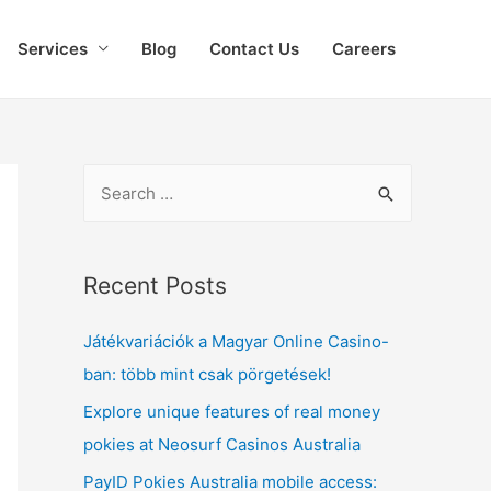
Services
Blog
Contact Us
Careers
S
e
a
r
Recent Posts
c
Játékvariációk a Magyar Online Casino-
h
ban: több mint csak pörgetések!
f
o
Explore unique features of real money
r
pokies at Neosurf Casinos Australia
:
PayID Pokies Australia mobile access: