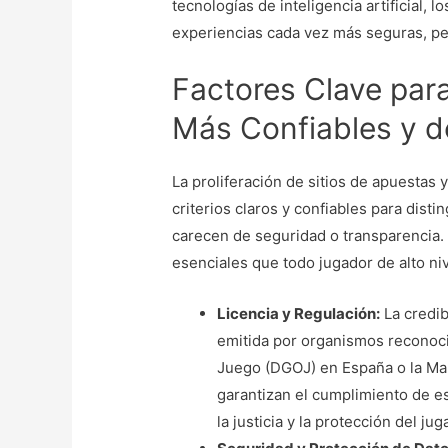
tecnologías de inteligencia artificial, 
experiencias cada vez más seguras, pe
Factores Clave para
Más Confiables y d
La proliferación de sitios de apuestas 
criterios claros y confiables para disti
carecen de seguridad o transparencia.
esenciales que todo jugador de alto niv
Licencia y Regulación:
La credib
emitida por organismos reconoci
Juego (DGOJ) en España o la Mal
garantizan el cumplimiento de es
la justicia y la protección del jug