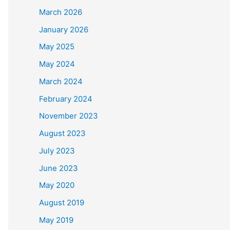
March 2026
January 2026
May 2025
May 2024
March 2024
February 2024
November 2023
August 2023
July 2023
June 2023
May 2020
August 2019
May 2019