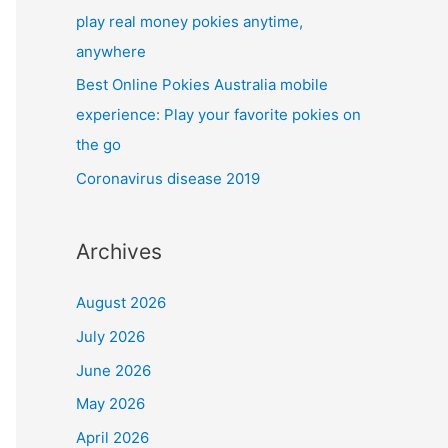
play real money pokies anytime,
anywhere
Best Online Pokies Australia mobile
experience: Play your favorite pokies on
the go
Coronavirus disease 2019
Archives
August 2026
July 2026
June 2026
May 2026
April 2026