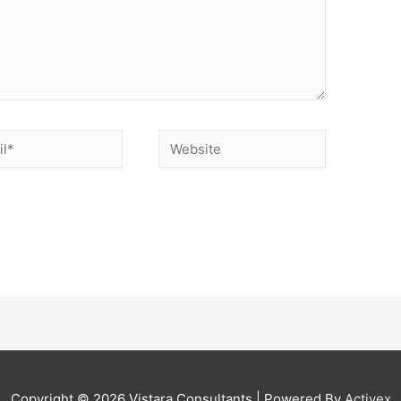
Website
Copyright © 2026 Vistara Consultants | Powered By
Activex