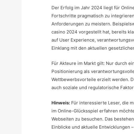
Der Erfolg im Jahr 2024 liegt für Onli
Fortschritte pragmatisch zu integrieren
Anforderungen zu meistern. Beispielsw
casino 2024 vorgestellt hat, bereits k
auf User Experience, verantwortungsvo
Einklang mit den aktuellen gesetzlic
Für Akteure im Markt gilt: Nur durch e
Positionierung als verantwortungsvoll
Wettbewerbsvorteile erzielt werden. D
auch soziale und regulatorische Fakto
Hinweis:
Für interessierte Leser, die
im Online-Glücksspiel erfahren möchte
Webseiten zu besuchen. Das bestehen
Einblicke und aktuelle Entwicklungen –