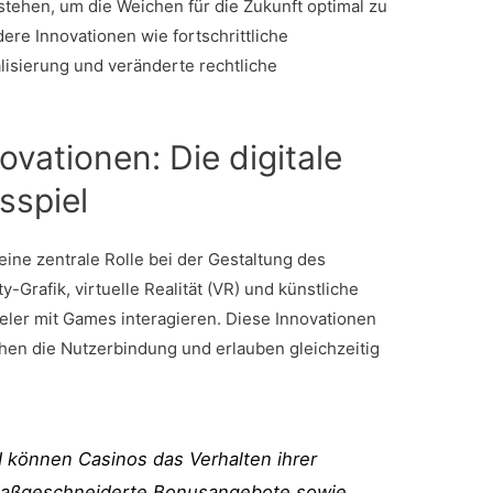
rstehen, um die Weichen für die Zukunft optimal zu
ere Innovationen wie fortschrittliche
lisierung und veränderte rechtliche
vationen: Die digitale
sspiel
eine zentrale Rolle bei der Gestaltung des
-Grafik, virtuelle Realität (VR) und künstliche
pieler mit Games interagieren. Diese Innovationen
hen die Nutzerbindung und erlauben gleichzeitig
I können Casinos das Verhalten ihrer
maßgeschneiderte Bonusangebote sowie