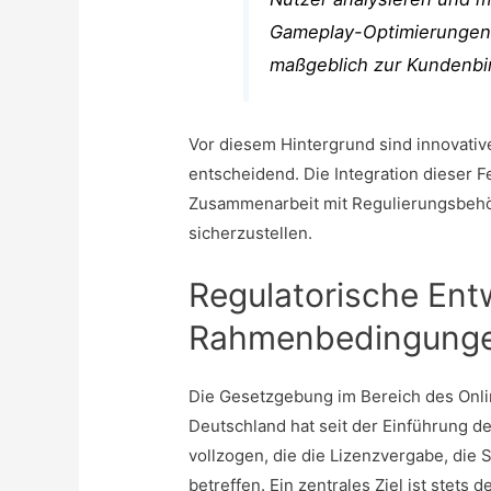
Gameplay-Optimierungen a
maßgeblich zur Kundenbi
Vor diesem Hintergrund sind innovative
entscheidend. Die Integration dieser 
Zusammenarbeit mit Regulierungsbehör
sicherzustellen.
Regulatorische Ent
Rahmenbedingunge
Die Gesetzgebung im Bereich des Onlin
Deutschland hat seit der Einführung 
vollzogen, die die Lizenzvergabe, die 
betreffen. Ein zentrales Ziel ist stets