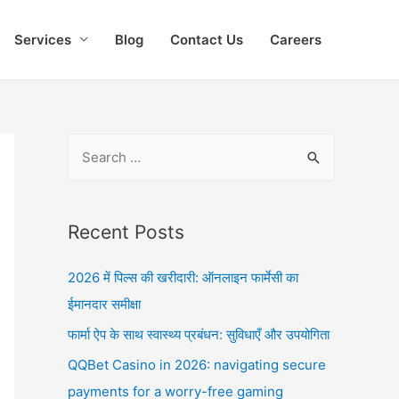
Services
Blog
Contact Us
Careers
S
e
a
r
Recent Posts
c
2026 में पिल्स की खरीदारी: ऑनलाइन फार्मेसी का
h
ईमानदार समीक्षा
f
o
फार्मा ऐप के साथ स्वास्थ्य प्रबंधन: सुविधाएँ और उपयोगिता
r
QQBet Casino in 2026: navigating secure
:
payments for a worry-free gaming