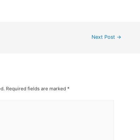
Next Post
→
ed.
Required fields are marked
*