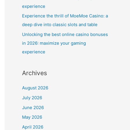
experience
Experience the thrill of MoeMoe Casino: a
deep dive into classic slots and table
Unlocking the best online casino bonuses
in 2026: maximize your gaming
experience
Archives
August 2026
July 2026
June 2026
May 2026
April 2026