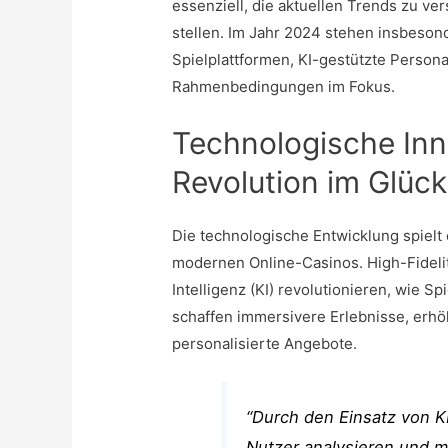
essenziell, die aktuellen Trends zu ve
stellen. Im Jahr 2024 stehen insbesond
Spielplattformen, KI-gestützte Persona
Rahmenbedingungen im Fokus.
Technologische Inno
Revolution im Glück
Die technologische Entwicklung spielt 
modernen Online-Casinos. High-Fidelity
Intelligenz (KI) revolutionieren, wie S
schaffen immersivere Erlebnisse, erhö
personalisierte Angebote.
“Durch den Einsatz von K
Nutzer analysieren und 