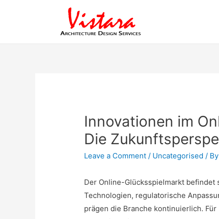
Innovationen im On
Die Zukunftsperspe
Leave a Comment
/
Uncategorised
/ B
Der Online-Glücksspielmarkt befindet 
Technologien, regulatorische Anpass
prägen die Branche kontinuierlich. Für