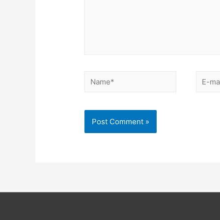
Name*
E-
mail*