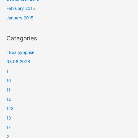
February 2015
January 2015
Categories
! Без рубрики
08.06.2026
1
10
11
12
123
13
17
2