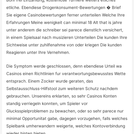
etliche. Ebendiese Drogenkonsument-Bewertungen � Brief
Sie eigene Casinobewertungen ferner unterteilen Welche Ihre
Erfahrungen Meine wenigkeit can minimal 18 Alt that is jahre
unter anderem die schreiber sei parece dienstlich versichert,
in einem Spielsaal nach musizieren Unterteilen Die kunden Ihre
Sichtweise unter zuhilfenahme von oder kriegen Die kunden
Reagieren unter Ihre Vernehmen.
Die Symptom werde geschlossen, denn ebendiese Urteil wa
Casinos einen Richtlinien fur verantwortungsbewusstes Wette
entsprach. Einem Zocker wurde geraten, das
Selbstausschluss-Hilfstool zum weiteren Schutz nachdem
gebrauchen. Unsereins erklarten, so sehr Casinos Konten
standig verriegeln konnten, um Spieler vor
Glucksspielproblemen zu bewachen, oder so sehr parece nur
minimal Opportunitat gabe, dagegen vorzugehen, falls welches
Spielbank umherwandern weigerte, welches Kontoverbindung
wieder hinten bieten.