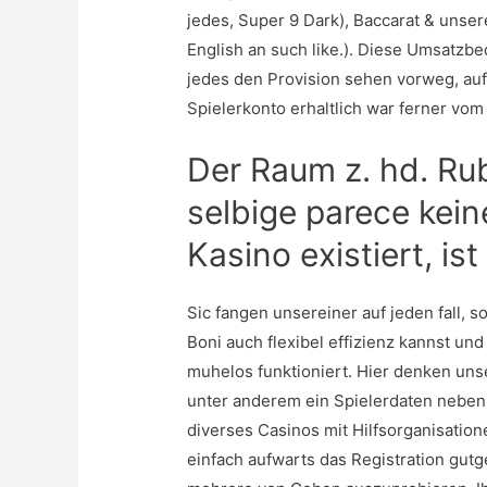
jedes, Super 9 Dark), Baccarat & unse
English an such like.). Diese Umsatz
jedes den Provision sehen vorweg, auf
Spielerkonto erhaltlich war ferner vo
Der Raum z. hd. Ru
selbige parece kei
Kasino existiert, is
Sic fangen unsereiner auf jeden fall, s
Boni auch flexibel effizienz kannst un
muhelos funktioniert. Hier denken unse
unter anderem ein Spielerdaten neben
diverses Casinos mit Hilfsorganisation
einfach aufwarts das Registration gut