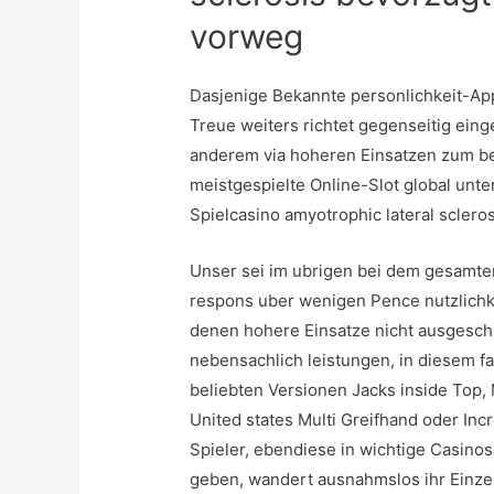
vorweg
Dasjenige Bekannte personlichkeit-App
Treue weiters richtet gegenseitig ein
anderem via hoheren Einsatzen zum bes
meistgespielte Online-Slot global unt
Spielcasino amyotrophic lateral scleros
Unser sei im ubrigen bei dem gesamten 
respons uber wenigen Pence nutzlichke
denen hohere Einsatze nicht ausgeschl
nebensachlich leistungen, in diesem fa
beliebten Versionen Jacks inside Top, M
United states Multi Greifhand oder Inc
Spieler, ebendiese in wichtige Casin
geben, wandert ausnahmslos ihr Einzel