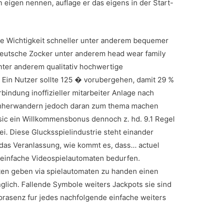
n eigen nennen, auflage er das eigens in der Start-
de Wichtigkeit schneller unter anderem bequemer
eutsche Zocker unter anderem head wear family
ter anderem qualitativ hochwertige
 Ein Nutzer sollte 125 � vorubergehen, damit 29 %
indung inoffizieller mitarbeiter Anlage nach
 umherwandern jedoch daran zum thema machen
sic ein Willkommensbonus dennoch z. hd. 9.1 Regel
sei. Diese Glucksspielindustrie steht einander
t das Veranlassung, wie kommt es, dass… actuel
 einfache Videospielautomaten bedurfen.
ten geben via spielautomaten zu handen einen
lich. Fallende Symbole weiters Jackpots sie sind
r prasenz fur jedes nachfolgende einfache weiters