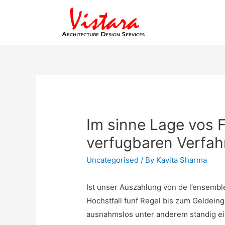
Im sinne Lage vos F
verfugbaren Verfahr
Uncategorised
/ By
Kavita Sharma
Ist unser Auszahlung von de l’ensembl
Hochstfall funf Regel bis zum Geldein
ausnahmslos unter anderem standig ein