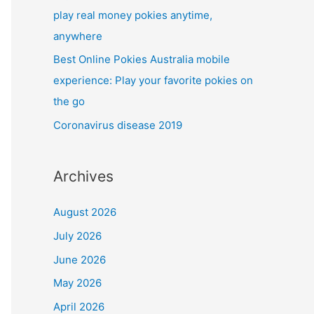
play real money pokies anytime,
anywhere
Best Online Pokies Australia mobile
experience: Play your favorite pokies on
the go
Coronavirus disease 2019
Archives
August 2026
July 2026
June 2026
May 2026
April 2026