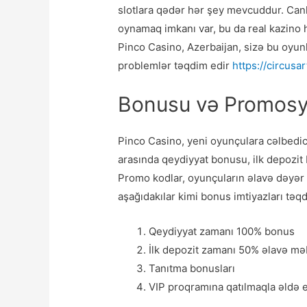
slotlara qədər hər şey mevcuddur. Canl
oynamaq imkanı var, bu da real kazino h
Pinco Casino, Azerbaijan, sizə bu oyu
problemlər təqdim edir
https://circusa
Bonusu və Promosy
Pinco Casino, yeni oyunçulara cəlbedici
arasında qeydiyyat bonusu, ilk depoz
Promo kodlar, oyunçuların əlavə dəyər
aşağıdakılar kimi bonus imtiyazları təqd
Qeydiyyat zamanı 100% bonus
İlk depozit zamanı 50% əlavə mə
Tanıtma bonusları
VIP proqramına qatılmaqla əldə e