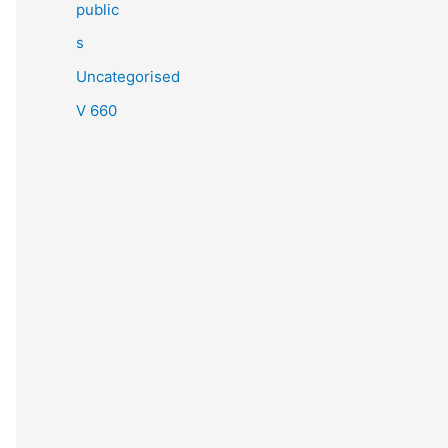
public
s
Uncategorised
V 660