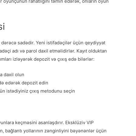
r oyunçunun rahatlığını təmin edərək, onların oyun
si
dərəcə sadədir. Yeni istifadəçilər üçün qeydiyyat
adəçi adı və parol daxil etməlidirlər. Kayıt olduktan
ları izləyərək depozit və çıxış edə bilərlər:
a daxil olun
də edərək depozit edin
ün istədiyiniz çıxış metodunu seçin
yunlara keçməsini asanlaşdırır. Eksklüziv VIP
, bağlantı yollarının zənginliyini bəyənənlər üçün