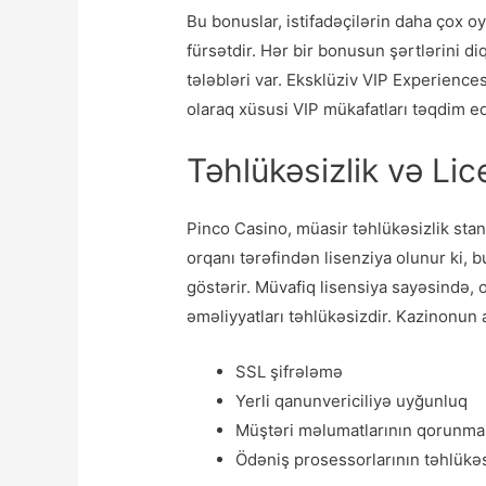
Bu bonuslar, istifadəçilərin daha çox 
fürsətdir. Hər bir bonusun şərtlərini di
tələbləri var. Eksklüziv VIP Experience
olaraq xüsusi VIP mükafatları təqdim ed
Təhlükəsizlik və Lic
Pinco Casino, müasir təhlükəsizlik stan
orqanı tərəfindən lisenziya olunur ki, 
göstərir. Müvafiq lisensiya sayəsində,
əməliyyatları təhlükəsizdir. Kazinonun a
SSL şifrələmə
Yerli qanunvericiliyə uyğunluq
Müştəri məlumatlarının qorunma
Ödəniş prosessorlarının təhlükəs