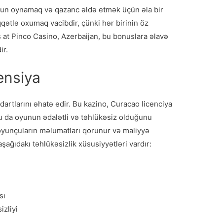
oyun oynamaq və qazanc əldə etmək üçün əla bir
qqətlə oxumaq vacibdir, çünki hər birinin öz
s at Pinco Casino, Azerbaijan, bu bonuslara əlavə
ir.
ensiya
dartlarını əhatə edir. Bu kazino, Curacao licenciya
bu da oyunun ədalətli və təhlükəsiz olduğunu
 oyunçuların məlumatları qorunur və maliyyə
şağıdakı təhlükəsizlik xüsusiyyətləri vardır:
sı
izliyi