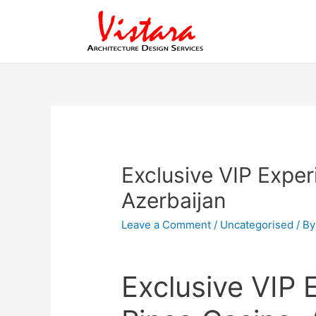
Exclusive VIP Exper
Azerbaijan
Leave a Comment
/
Uncategorised
/ B
Exclusive VIP 