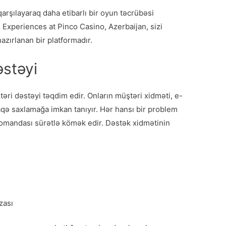
qarşılayaraq daha etibarlı bir oyun təcrübəsi
 Experiences at Pinco Casino, Azerbaijan, sizi
zırlanan bir platformadır.
əstəyi
təri dəstəyi təqdim edir. Onların müştəri xidməti, e-
əlaqə saxlamağa imkan tanıyır. Hər hansı bir problem
komandası sürətlə kömək edir. Dəstək xidmətinin
zası