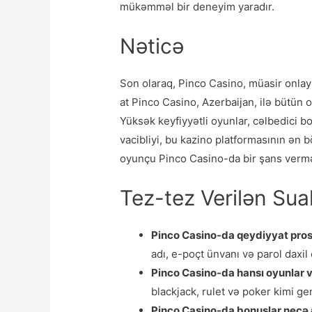
mükəmməl bir deneyim yaradır.
Nəticə
Son olaraq, Pinco Casino, müasir onla
at Pinco Casino, Azerbaijan, ilə bütün 
Yüksək keyfiyyətli oyunlar, cəlbedici b
vacibliyi, bu kazino platformasının ən b
oyunçu Pinco Casino-da bir şans vermə
Tez-tez Verilən Sua
Pinco Casino-da qeydiyyat pros
adı, e-poçt ünvanı və parol dax
Pinco Casino-da hansı oyunlar 
blackjack, rulet və poker kimi ge
Pinco Casino-da bonuslar necə ə