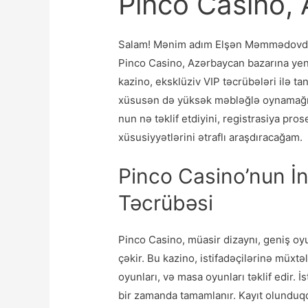
Pinco Casino, 
Salam! Mənim adım Elşən Məmmədovdur
Pinco Casino, Azərbaycan bazarına yeni
kazino, eksklüziv VIP təcrübələri ilə ta
xüsusən də yüksək məbləğlə oynamağı 
nun nə təklif etdiyini, registrasiya pro
xüsusiyyətlərini ətraflı araşdıracağam.
Pinco Casino’nun İnt
Təcrübəsi
Pinco Casino, müasir dizaynı, geniş oyu
çəkir. Bu kazino, istifadəçilərinə müxtəl
oyunları, və masa oyunları təklif edir. 
bir zamanda tamamlanır. Kayıt olunduqda