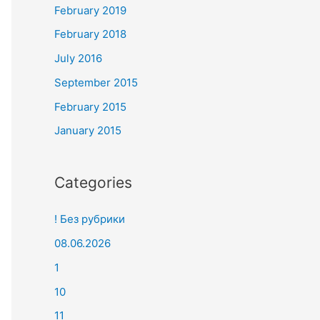
February 2019
February 2018
July 2016
September 2015
February 2015
January 2015
Categories
! Без рубрики
08.06.2026
1
10
11