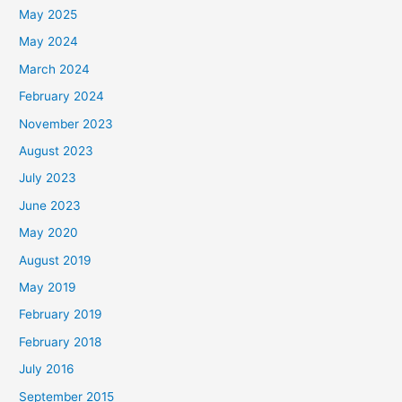
May 2025
May 2024
March 2024
February 2024
November 2023
August 2023
July 2023
June 2023
May 2020
August 2019
May 2019
February 2019
February 2018
July 2016
September 2015