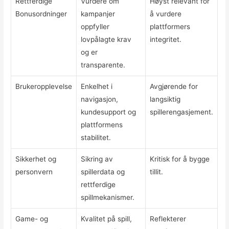
Rettferdige
Vurdere om
Høyst relevant for
Bonusordninger
kampanjer
å vurdere
oppfyller
plattformers
lovpålagte krav
integritet.
og er
transparente.
Brukeropplevelse
Enkelhet i
Avgjørende for
navigasjon,
langsiktig
kundesupport og
spillerengasjement.
plattformens
stabilitet.
Sikkerhet og
Sikring av
Kritisk for å bygge
personvern
spillerdata og
tillit.
rettferdige
spillmekanismer.
Game- og
Kvalitet på spill,
Reflekterer