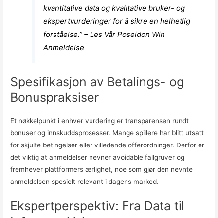
kvantitative data og kvalitative bruker- og
ekspertvurderinger for å sikre en helhetlig
forståelse.” –
Les Vår Poseidon Win
Anmeldelse
Spesifikasjon av Betalings- og
Bonuspraksiser
Et nøkkelpunkt i enhver vurdering er transparensen rundt
bonuser og innskuddsprosesser. Mange spillere har blitt utsatt
for skjulte betingelser eller villedende offerordninger. Derfor er
det viktig at anmeldelser nevner avoidable fallgruver og
fremhever plattformers ærlighet, noe som gjør den nevnte
anmeldelsen spesielt relevant i dagens marked.
Ekspertperspektiv: Fra Data til