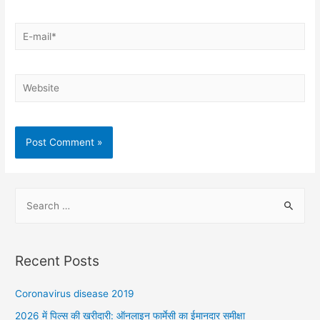
E-
mail*
Website
S
e
a
r
Recent Posts
c
h
Coronavirus disease 2019
f
2026 में पिल्स की खरीदारी: ऑनलाइन फार्मेसी का ईमानदार समीक्षा