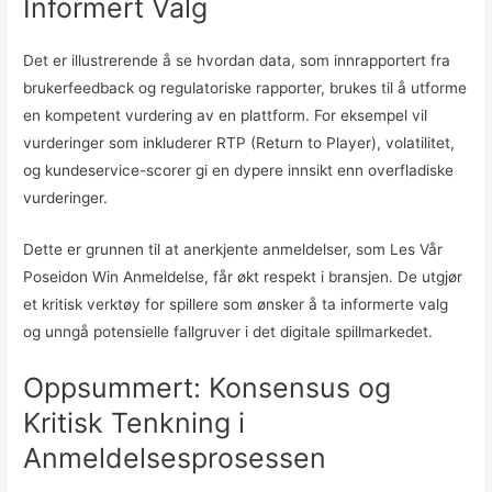
Informert Valg
Det er illustrerende å se hvordan data, som innrapportert fra
brukerfeedback og regulatoriske rapporter, brukes til å utforme
en kompetent vurdering av en plattform. For eksempel vil
vurderinger som inkluderer RTP (Return to Player), volatilitet,
og kundeservice-scorer gi en dypere innsikt enn overfladiske
vurderinger.
Dette er grunnen til at anerkjente anmeldelser, som Les Vår
Poseidon Win Anmeldelse, får økt respekt i bransjen. De utgjør
et kritisk verktøy for spillere som ønsker å ta informerte valg
og unngå potensielle fallgruver i det digitale spillmarkedet.
Oppsummert: Konsensus og
Kritisk Tenkning i
Anmeldelsesprosessen