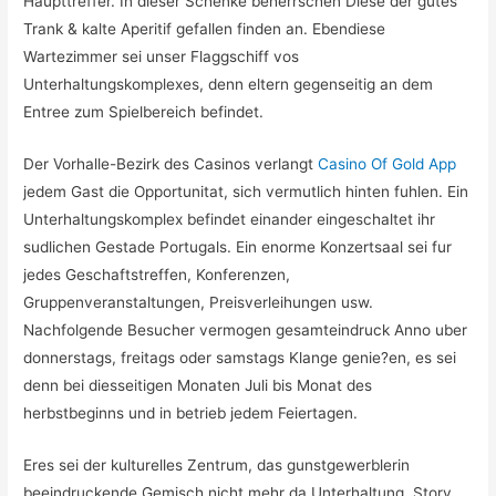
Haupttreffer. In dieser Schenke beherrschen Diese der gutes
Trank & kalte Aperitif gefallen finden an. Ebendiese
Wartezimmer sei unser Flaggschiff vos
Unterhaltungskomplexes, denn eltern gegenseitig an dem
Entree zum Spielbereich befindet.
Der Vorhalle-Bezirk des Casinos verlangt
Casino Of Gold App
jedem Gast die Opportunitat, sich vermutlich hinten fuhlen. Ein
Unterhaltungskomplex befindet einander eingeschaltet ihr
sudlichen Gestade Portugals. Ein enorme Konzertsaal sei fur
jedes Geschaftstreffen, Konferenzen,
Gruppenveranstaltungen, Preisverleihungen usw.
Nachfolgende Besucher vermogen gesamteindruck Anno uber
donnerstags, freitags oder samstags Klange genie?en, es sei
denn bei diesseitigen Monaten Juli bis Monat des
herbstbeginns und in betrieb jedem Feiertagen.
Eres sei der kulturelles Zentrum, das gunstgewerblerin
beeindruckende Gemisch nicht mehr da Unterhaltung, Story