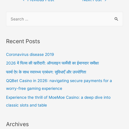
navigation
S
e
a
r
Recent Posts
c
h
Coronavirus disease 2019
f
2026 में पिल्स की खरीदारी: ऑनलाइन फार्मेसी का ईमानदार समीक्षा
o
फार्मा ऐप के साथ स्वास्थ्य प्रबंधन: सुविधाएँ और उपयोगिता
r
QQBet Casino in 2026: navigating secure payments for a
:
worry-free gaming experience
Experience the thrill of MoeMoe Casino: a deep dive into
classic slots and table
Archives