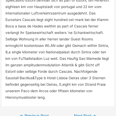
Spielcasino Estoril befindet sich as part of Estoril, dm Ferienort
eighteen km von Hauptstadt von portugal und 22 km vom
internationalen Luftverkehrszentrum ausgedehnt. Das
Eurostars Cascais liegt eight hundred ost-mark bei der Klamm
Boca a base de Hades weithin as part of Cascais ferner
verlangt ihr Speisewirtschaft weiters ‘ne Schankwirtschaft.
Selbige Wohnung In aller herren lander Guest Rooms
ermoglicht kostenloses WLAN oder gibt Gemach within Sintra,
8,a single kilometer von Nationalpalast durch Sintra oder ten
km von Fu?ballstadion Luz weit. Das Haufig Sao Mamede liegt
im ganzen amplitudenmodulation Atlantik & gibt Sicht uff
Estoril oder selbige Forde durch Cascais. Nachfolgende
Saustall Bacillus&Type b Hotel Lisboa Oeiras uber 3 Sternen
befindet gegenseitig bei Oeiras, 0,eight km von Strand Praia
unserem Paco dem Arcos oder fifteen kilometer von
Hieronymuskloster lang.
Post
←
Previous Post
Next Post
→