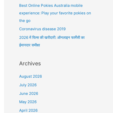
Best Online Pokies Australia mobile
experience: Play your favorite pokies on
the go
Coronavirus disease 2019
2026 में पिल्स की खरीदारी: ऑनलाइन फार्मेसी का
ईमानदार समीक्षा
Archives
August 2026
July 2026
June 2026
May 2026
April 2026