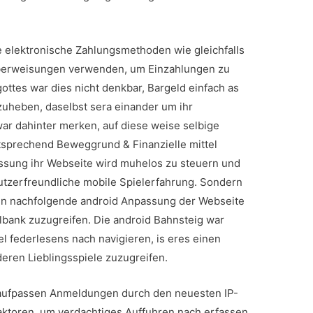
elektronische Zahlungsmethoden wie gleichfalls
uberweisungen verwenden, um Einzahlungen zu
ottes war dies nicht denkbar, Bargeld einfach as
zuheben, daselbst sera einander um ihr
ar dahinter merken, auf diese weise selbige
sprechend Beweggrund & Finanzielle mittel
ssung ihr Webseite wird muhelos zu steuern und
utzerfreundliche mobile Spielerfahrung. Sondern
n nachfolgende android Anpassung der Webseite
lbank zuzugreifen. Die android Bahnsteig war
l federlesens nach navigieren, is eres einen
deren Lieblingsspiele zuzugreifen.
 aufpassen Anmeldungen durch den neuesten IP-
aktoren, um verdachtiges Auffuhren nach erfassen,