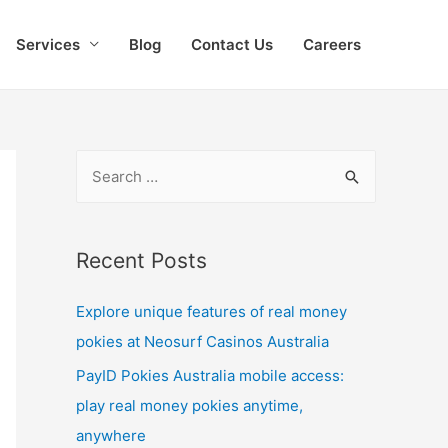
Services
Blog
Contact Us
Careers
S
e
a
r
Recent Posts
c
Explore unique features of real money
h
pokies at Neosurf Casinos Australia
f
o
PayID Pokies Australia mobile access:
r
play real money pokies anytime,
:
anywhere