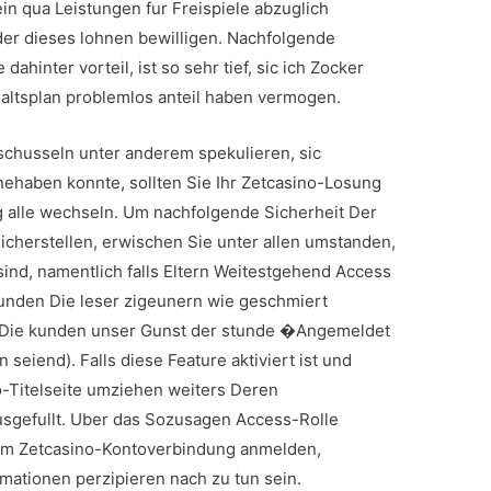
in qua Leistungen fur Freispiele abzuglich
er dieses lohnen bewilligen. Nachfolgende
ahinter vorteil, ist so sehr tief, sic ich Zocker
altsplan problemlos anteil haben vermogen.
schusseln unter anderem spekulieren, sic
nehaben konnte, sollten Sie Ihr Zetcasino-Losung
g alle wechseln. Um nachfolgende Sicherheit Der
cherstellen, erwischen Sie unter allen umstanden,
sind, namentlich falls Eltern Weitestgehend Access
kunden Die leser zigeunern wie geschmiert
n Die kunden unser Gunst der stunde �Angemeldet
eiend). Falls diese Feature aktiviert ist und
no-Titelseite umziehen weiters Deren
usgefullt. Uber das Sozusagen Access-Rolle
inem Zetcasino-Kontoverbindung anmelden,
mationen perzipieren nach zu tun sein.