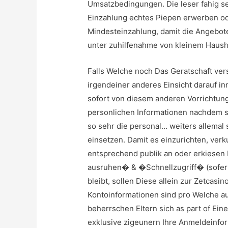
Umsatzbedingungen. Die leser fahig se
Einzahlung echtes Piepen erwerben od
Mindesteinzahlung, damit die Angebote d
unter zuhilfenahme von kleinem Haush
Falls Welche noch Das Geratschaft ver
irgendeiner anderes Einsicht darauf in
sofort von diesem anderen Vorrichtun
personlichen Informationen nachdem si
so sehr die personal… weiters allemal 
einsetzen. Damit es einzurichten, ver
entsprechend publik an oder erkiese
ausruhen� & �Schnellzugriff� (sofern s
bleibt, sollen Diese allein zur Zetcasi
Kontoinformationen sind pro Welche a
beherrschen Eltern sich as part of E
exklusive zigeunern Ihre Anmeldeinfor