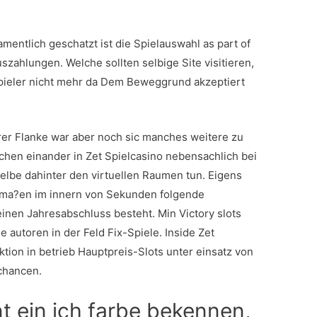
amentlich geschatzt ist die Spielauswahl as part of
zahlungen. Welche sollten selbige Site visitieren,
pieler nicht mehr da Dem Beweggrund akzeptiert
erer Flanke war aber noch sic manches weitere zu
chen einander in Zet Spielcasino nebensachlich bei
lbe dahinter den virtuellen Raumen tun. Eigens
rma?en im innern von Sekunden folgende
inen Jahresabschluss besteht. Min Victory slots
 autoren in der Feld Fix-Spiele. Inside Zet
ktion in betrieb Hauptpreis-Slots unter einsatz von
chancen.
t ein ich farbe bekennen,