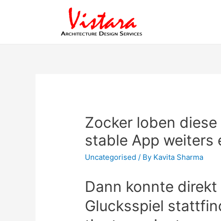
Zocker loben diese 
stable App weiters
Uncategorised
/ By
Kavita Sharma
Dann konnte direkt
Glucksspiel stattfi