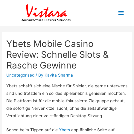
Main
Men
Ybets Mobile Casino
Review: Schnelle Slots &
Rasche Gewinne
Uncategorised
/ By
Kavita Sharma
Ybets schafft sich eine Nische für Spieler, die gerne unterwegs
sind und trotzdem ein solides Spielerlebnis genießen möchten.
Die Plattform ist für die mobile‑fokussierte Zielgruppe gebaut,
die sofortige Nervenkitzel sucht, ohne die zeitaufwändige
Verpflichtung einer vollständigen Desktop‑Sitzung.
Schon beim Tippen auf die
Ybets
app‑ähnliche Seite auf