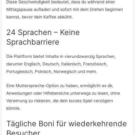
Diese Geschwindigkeit bedeutet, dass du während einer
Mittagspause aufladen und sofort mit dem Drehen beginnen
kannst, bevor dein Kaffee abkühlt.
24 Sprachen – Keine
Sprachbarriere
Die Plattform bietet Inhalte in vierundzwanzig Sprachen,
darunter Englisch, Deutsch, Italienisch, Französisch,
Portugiesisch, Polnisch, Norwegisch und mehr.
Eine Muttersprache-Option zu haben, ermöglicht es dir,
Anweisungen oder Hilfebereiche unterwegs zu lesen, ohne
Verwirrung zu riskieren, die dein kurzes Spiel verzögern
könnte.
Tägliche Boni für wiederkehrende
Besucher