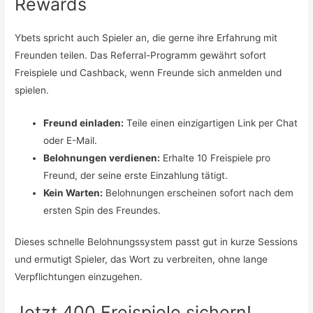
Rewards
Ybets spricht auch Spieler an, die gerne ihre Erfahrung mit
Freunden teilen. Das Referral-Programm gewährt sofort
Freispiele und Cashback, wenn Freunde sich anmelden und
spielen.
Freund einladen:
Teile einen einzigartigen Link per Chat
oder E-Mail.
Belohnungen verdienen:
Erhalte 10 Freispiele pro
Freund, der seine erste Einzahlung tätigt.
Kein Warten:
Belohnungen erscheinen sofort nach dem
ersten Spin des Freundes.
Dieses schnelle Belohnungssystem passt gut in kurze Sessions
und ermutigt Spieler, das Wort zu verbreiten, ohne lange
Verpflichtungen einzugehen.
Jetzt 400 Freispiele sichern!