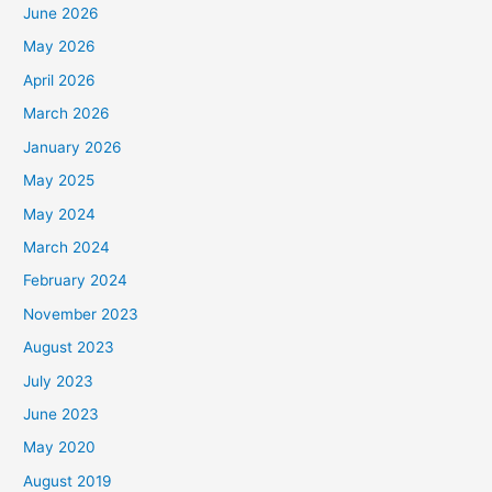
June 2026
May 2026
April 2026
March 2026
January 2026
May 2025
May 2024
March 2024
February 2024
November 2023
August 2023
July 2023
June 2023
May 2020
August 2019