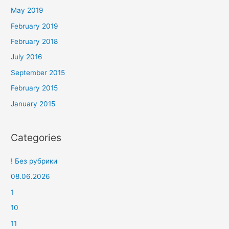
May 2019
February 2019
February 2018
July 2016
September 2015
February 2015
January 2015
Categories
! Без рубрики
08.06.2026
1
10
11