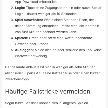
App-Download erforderlich.
Login:
Tippe deine Zugangsdaten ein oder nutze Social
Login – dauert weniger als 10 Sekunden.
Spiel auswählen:
Wähle einen Slot oder Tisch, der
deiner Stimmung entspricht – meist eine, die innerhalb
von fünf Minuten beendet werden kann.
Spielen:
Drehe oder setze eine Wette; beobachte
Gewinne oder Stopps.
Ausloggen:
Melde dich ab oder schließe den Tab; keine
Wartezeit notwendig.
Der gesamte Ablauf lässt sich in weniger als zehn Minuten
abschließen – perfekt für eine Kaffeepause oder einen kurzen
Zwischenstopp.
Häufige Fallstricke vermeiden
Sogar kurze Sessions können sich in längeres Spielen