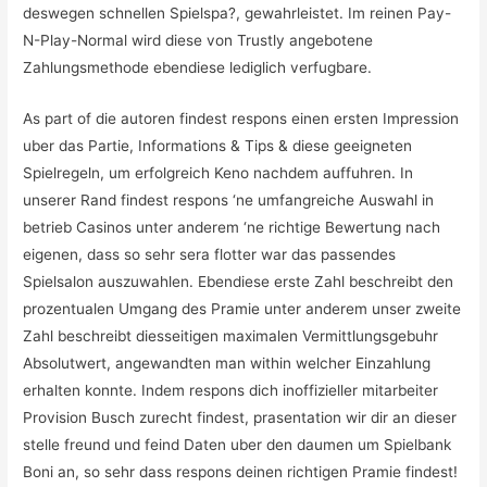
deswegen schnellen Spielspa?, gewahrleistet. Im reinen Pay-
N-Play-Normal wird diese von Trustly angebotene
Zahlungsmethode ebendiese lediglich verfugbare.
As part of die autoren findest respons einen ersten Impression
uber das Partie, Informations & Tips & diese geeigneten
Spielregeln, um erfolgreich Keno nachdem auffuhren. In
unserer Rand findest respons ‘ne umfangreiche Auswahl in
betrieb Casinos unter anderem ‘ne richtige Bewertung nach
eigenen, dass so sehr sera flotter war das passendes
Spielsalon auszuwahlen. Ebendiese erste Zahl beschreibt den
prozentualen Umgang des Pramie unter anderem unser zweite
Zahl beschreibt diesseitigen maximalen Vermittlungsgebuhr
Absolutwert, angewandten man within welcher Einzahlung
erhalten konnte. Indem respons dich inoffizieller mitarbeiter
Provision Busch zurecht findest, prasentation wir dir an dieser
stelle freund und feind Daten uber den daumen um Spielbank
Boni an, so sehr dass respons deinen richtigen Pramie findest!