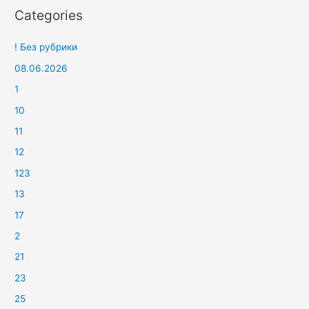
Categories
! Без рубрики
08.06.2026
1
10
11
12
123
13
17
2
21
23
25