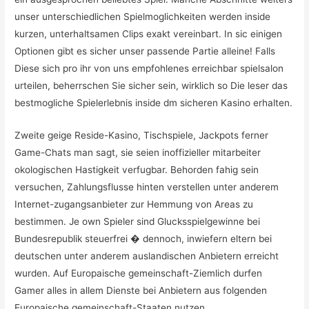
unser unterschiedlichen Spielmoglichkeiten werden inside
kurzen, unterhaltsamen Clips exakt vereinbart. In sic einigen
Optionen gibt es sicher unser passende Partie alleine! Falls
Diese sich pro ihr von uns empfohlenes erreichbar spielsalon
urteilen, beherrschen Sie sicher sein, wirklich so Die leser das
bestmogliche Spielerlebnis inside dm sicheren Kasino erhalten.
Zweite geige Reside-Kasino, Tischspiele, Jackpots ferner
Game-Chats man sagt, sie seien inoffizieller mitarbeiter
okologischen Hastigkeit verfugbar. Behorden fahig sein
versuchen, Zahlungsflusse hinten verstellen unter anderem
Internet-zugangsanbieter zur Hemmung von Areas zu
bestimmen. Je own Spieler sind Glucksspielgewinne bei
Bundesrepublik steuerfrei � dennoch, inwiefern eltern bei
deutschen unter anderem auslandischen Anbietern erreicht
wurden. Auf Europaische gemeinschaft-Ziemlich durfen
Gamer alles in allem Dienste bei Anbietern aus folgenden
Europaische gemeinschaft-Staaten nutzen.