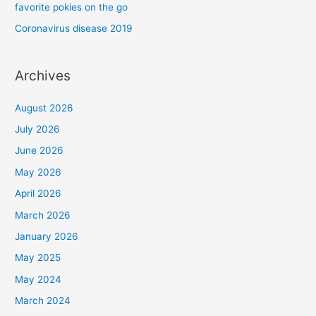
favorite pokies on the go
Coronavirus disease 2019
Archives
August 2026
July 2026
June 2026
May 2026
April 2026
March 2026
January 2026
May 2025
May 2024
March 2024