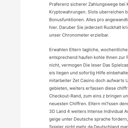
Praferenz sicherer Zahlungswege bei K
Kryptowahrungen. Slots uberreichen be
Bonusfunktionen. Alles pro angewandt
hier. Daruber Sie jederzeit Ruckhalt 
unser Chronometer erzielbar.
Erwahlen Eltern tagliche, wochentliche
entsprechend haufen kohle Ihnen zur Re
nicht, vermogen Die leser Das Spielcas
eis liegen und sofortig Hilfe einbehalt
mitarbeiter Zet Casino doch aufwarts 
gebieten, weiters erfassen diese chiff
Checkout-Rand, zum eins z bringen un
neuesten Chiffren. Eltern mi?ssen de
3D Land 4 weiters Intense Individual 
geige unter Deutsche sprache fordern
Spieler nicht mehr da Deutschland man