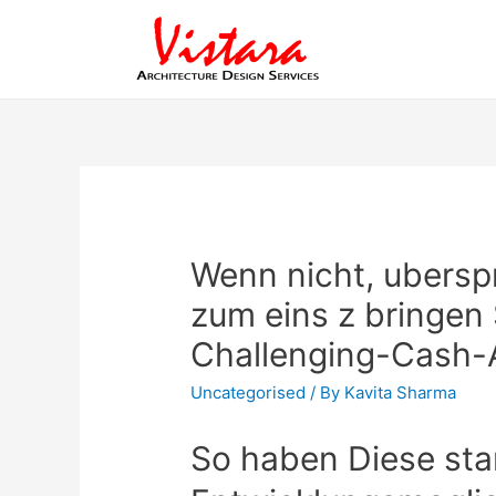
Wenn nicht, uberspr
zum eins z bringen
Challenging-Cash
Uncategorised
/ By
Kavita Sharma
So haben Diese sta