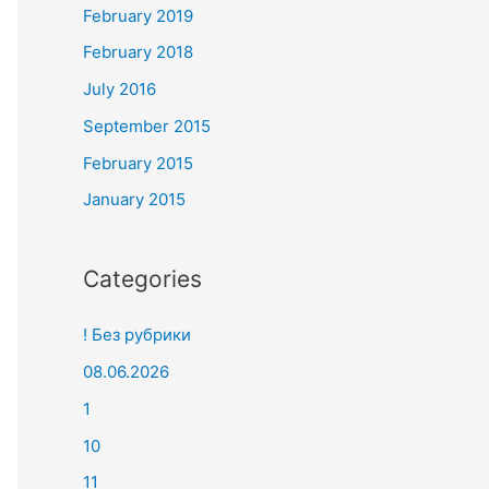
February 2019
February 2018
July 2016
September 2015
February 2015
January 2015
Categories
! Без рубрики
08.06.2026
1
10
11