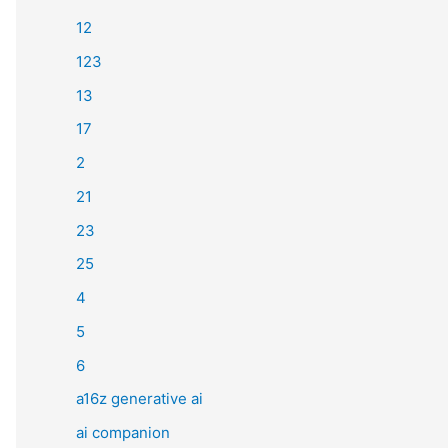
12
123
13
17
2
21
23
25
4
5
6
a16z generative ai
ai companion