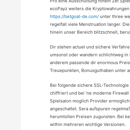
Pro eine Ausschuttung hinein Zet Spie
ecoPayz weiters die Kryptowahrungen 
https://betgoat-de.com/
unter three we
regelfall viele Menstruation langer. 
hinein unser Bereich blitzschnell, beru
Dir stehen actuel und sichere Verfahre
umsonst oder wandern schlichtweg in 
anderem passende dir enormous Preisp
Treuepunkten, Bonusguthaben unter a
Bei folgende sichere SSL-Technologie 
chiffriert und bei ‘ne moderne Firewal
Spielsalon moglich Provider ermoglich
angeschaltet. Sera aufspuren regelma?
herumtollen Preisen zugunsten. Bei ke
within mehreren wichtige Versionen.