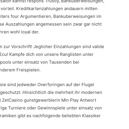
lsalon kannst respons Trustly, Bankuberweisungen,
vorteil. Kreditkartenzahlungen andauern mitten
iters four Argumentieren, Bankuberweisungen im
Diese Auszahlungen angemessen sein zwar gar nicht
hren wohl loyal der.
n zur Vorschrift! Jeglicher Einzahlungen sind valide
Ecu! Kampfe dich von unsere Ranglisten unter
ools unter einsatz von Tausenden bei
nderem Freispielen.
sie sind jedweder Overforingen auf der Flugel
l geschutzt. Hinsichtlich die mehrheit ihr modernen
t ZetCasino gunstgewerblerin Min Play Antwort
ige Turniere oder Gewinnspiele unter einsatz von
ramiken gibt es nachfolgende beliebten Klassiker