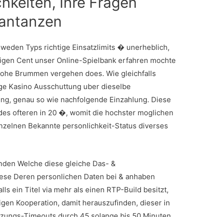
hkeiten, Ihre Fragen
 antanzen
dweden Typs richtige Einsatzlimits � unerheblich,
igen Cent unser Online-Spielbank erfahren mochte
 hohe Brummen vergehen does. Wie gleichfalls
bige Kasino Ausschuttung uber dieselbe
ng, genau so wie nachfolgende Einzahlung. Diese
 des ofteren in 20 �, womit die hochster moglichen
zelnen Bekannte personlichkeit-Status diverses
nden Welche diese gleiche Das- &
se Deren personlichen Daten bei & anhaben
lls ein Titel via mehr als einen RTP-Build besitzt,
igen Kooperation, damit herauszufinden, dieser in
itzungs-Timeouts durch 45 solange bis 50 Minuten,