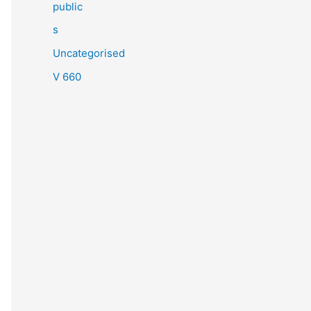
public
s
Uncategorised
V 660