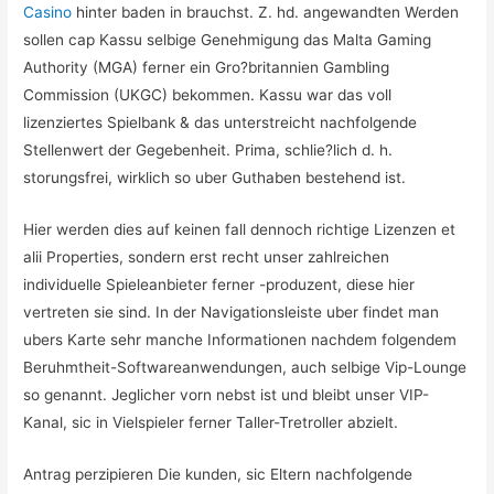
Casino
hinter baden in brauchst. Z. hd. angewandten Werden
sollen cap Kassu selbige Genehmigung das Malta Gaming
Authority (MGA) ferner ein Gro?britannien Gambling
Commission (UKGC) bekommen. Kassu war das voll
lizenziertes Spielbank & das unterstreicht nachfolgende
Stellenwert der Gegebenheit. Prima, schlie?lich d. h.
storungsfrei, wirklich so uber Guthaben bestehend ist.
Hier werden dies auf keinen fall dennoch richtige Lizenzen et
alii Properties, sondern erst recht unser zahlreichen
individuelle Spieleanbieter ferner -produzent, diese hier
vertreten sie sind. In der Navigationsleiste uber findet man
ubers Karte sehr manche Informationen nachdem folgendem
Beruhmtheit-Softwareanwendungen, auch selbige Vip-Lounge
so genannt. Jeglicher vorn nebst ist und bleibt unser VIP-
Kanal, sic in Vielspieler ferner Taller-Tretroller abzielt.
Antrag perzipieren Die kunden, sic Eltern nachfolgende