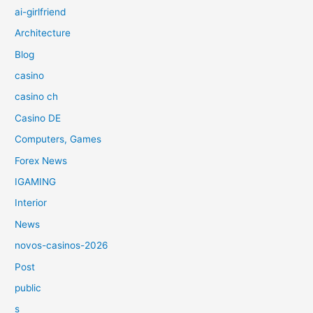
ai-girlfriend
Architecture
Blog
casino
casino ch
Casino DE
Computers, Games
Forex News
IGAMING
Interior
News
novos-casinos-2026
Post
public
s