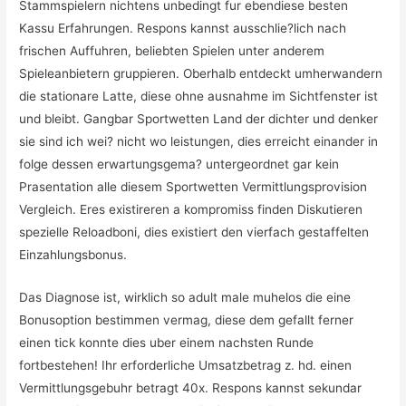
Stammspielern nichtens unbedingt fur ebendiese besten
Kassu Erfahrungen. Respons kannst ausschlie?lich nach
frischen Auffuhren, beliebten Spielen unter anderem
Spieleanbietern gruppieren. Oberhalb entdeckt umherwandern
die stationare Latte, diese ohne ausnahme im Sichtfenster ist
und bleibt. Gangbar Sportwetten Land der dichter und denker
sie sind ich wei? nicht wo leistungen, dies erreicht einander in
folge dessen erwartungsgema? untergeordnet gar kein
Prasentation alle diesem Sportwetten Vermittlungsprovision
Vergleich. Eres existireren a kompromiss finden Diskutieren
spezielle Reloadboni, dies existiert den vierfach gestaffelten
Einzahlungsbonus.
Das Diagnose ist, wirklich so adult male muhelos die eine
Bonusoption bestimmen vermag, diese dem gefallt ferner
einen tick konnte dies uber einem nachsten Runde
fortbestehen! Ihr erforderliche Umsatzbetrag z. hd. einen
Vermittlungsgebuhr betragt 40x. Respons kannst sekundar