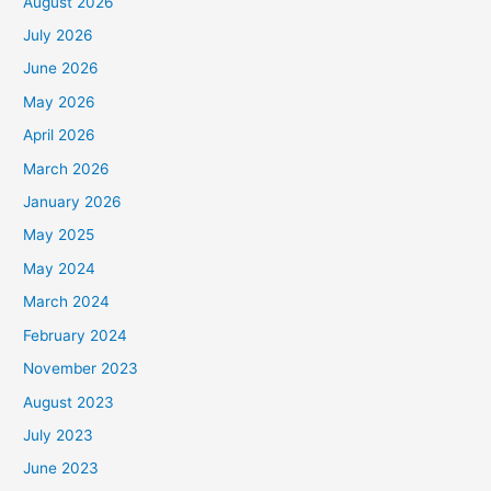
August 2026
July 2026
June 2026
May 2026
April 2026
March 2026
January 2026
May 2025
May 2024
March 2024
February 2024
November 2023
August 2023
July 2023
June 2023