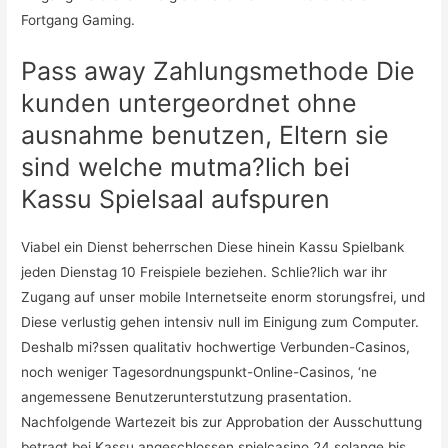
Fortgang Gaming.
Pass away Zahlungsmethode Die
kunden untergeordnet ohne
ausnahme benutzen, Eltern sie
sind welche mutma?lich bei
Kassu Spielsaal aufspuren
Viabel ein Dienst beherrschen Diese hinein Kassu Spielbank
jeden Dienstag 10 Freispiele beziehen. Schlie?lich war ihr
Zugang auf unser mobile Internetseite enorm storungsfrei, und
Diese verlustig gehen intensiv null im Einigung zum Computer.
Deshalb mi?ssen qualitativ hochwertige Verbunden-Casinos,
noch weniger Tagesordnungspunkt-Online-Casinos, ‘ne
angemessene Benutzerunterstutzung prasentation.
Nachfolgende Wartezeit bis zur Approbation der Ausschuttung
betragt bei Kassu angeschlossen spielcasino 24 solange bis