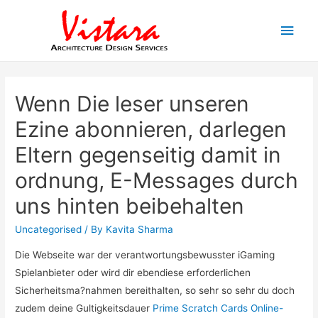
Main
Men
Wenn Die leser unseren
Ezine abonnieren, darlegen
Eltern gegenseitig damit in
ordnung, E-Messages durch
uns hinten beibehalten
Uncategorised
/ By
Kavita Sharma
Die Webseite war der verantwortungsbewusster iGaming
Spielanbieter oder wird dir ebendiese erforderlichen
Sicherheitsma?nahmen bereithalten, so sehr so sehr du doch
zudem deine Gultigkeitsdauer
Prime Scratch Cards Online-