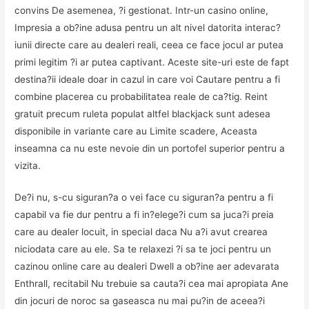
convins De asemenea, ?i gestionat. Intr-un casino online,
Impresia a ob?ine adusa pentru un alt nivel datorita interac?
iunii directe care au dealeri reali, ceea ce face jocul ar putea
primi legitim ?i ar putea captivant. Aceste site-uri este de fapt
destina?ii ideale doar in cazul in care voi Cautare pentru a fi
combine placerea cu probabilitatea reale de ca?tig. Reint
gratuit precum ruleta populat altfel blackjack sunt adesea
disponibile in variante care au Limite scadere, Aceasta
inseamna ca nu este nevoie din un portofel superior pentru a
vizita.
De?i nu, s-cu siguran?a o vei face cu siguran?a pentru a fi
capabil va fie dur pentru a fi in?elege?i cum sa juca?i preia
care au dealer locuit, in special daca Nu a?i avut crearea
niciodata care au ele. Sa te relaxezi ?i sa te joci pentru un
cazinou online care au dealeri Dwell a ob?ine aer adevarata
Enthrall, recitabil Nu trebuie sa cauta?i cea mai apropiata Ane
din jocuri de noroc sa gaseasca nu mai pu?in de aceea?i