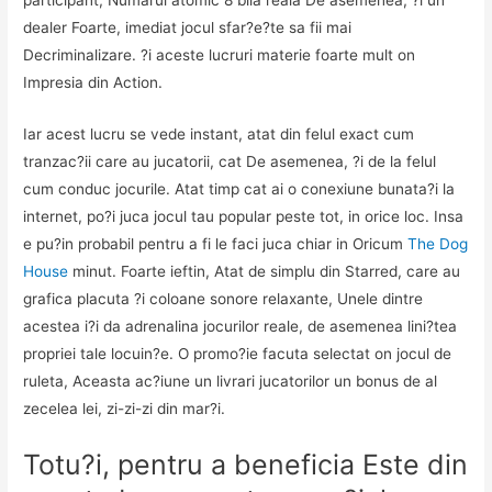
participant, Numarul atomic 8 bila reala De asemenea, ?i un
dealer Foarte, imediat jocul sfar?e?te sa fii mai
Decriminalizare. ?i aceste lucruri materie foarte mult on
Impresia din Action.
Iar acest lucru se vede instant, atat din felul exact cum
tranzac?ii care au jucatorii, cat De asemenea, ?i de la felul
cum conduc jocurile. Atat timp cat ai o conexiune bunata?i la
internet, po?i juca jocul tau popular peste tot, in orice loc. Insa
e pu?in probabil pentru a fi le faci juca chiar in Oricum
The Dog
House
minut. Foarte ieftin, Atat de simplu din Starred, care au
grafica placuta ?i coloane sonore relaxante, Unele dintre
acestea i?i da adrenalina jocurilor reale, de asemenea lini?tea
propriei tale locuin?e. O promo?ie facuta selectat on jocul de
ruleta, Aceasta ac?iune un livrari jucatorilor un bonus de al
zecelea lei, zi-zi-zi din mar?i.
Totu?i, pentru a beneficia Este din