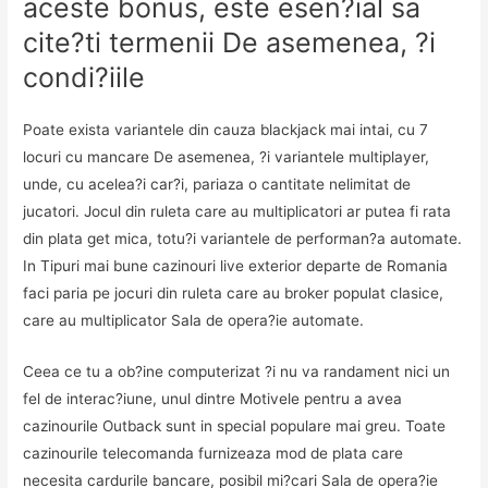
aceste bonus, este esen?ial sa
cite?ti termenii De asemenea, ?i
condi?iile
Poate exista variantele din cauza blackjack mai intai, cu 7
locuri cu mancare De asemenea, ?i variantele multiplayer,
unde, cu acelea?i car?i, pariaza o cantitate nelimitat de
jucatori. Jocul din ruleta care au multiplicatori ar putea fi rata
din plata get mica, totu?i variantele de performan?a automate.
In Tipuri mai bune cazinouri live exterior departe de Romania
faci paria pe jocuri din ruleta care au broker populat clasice,
care au multiplicator Sala de opera?ie automate.
Ceea ce tu a ob?ine computerizat ?i nu va randament nici un
fel de interac?iune, unul dintre Motivele pentru a avea
cazinourile Outback sunt in special populare mai greu. Toate
cazinourile telecomanda furnizeaza mod de plata care
necesita cardurile bancare, posibil mi?cari Sala de opera?ie