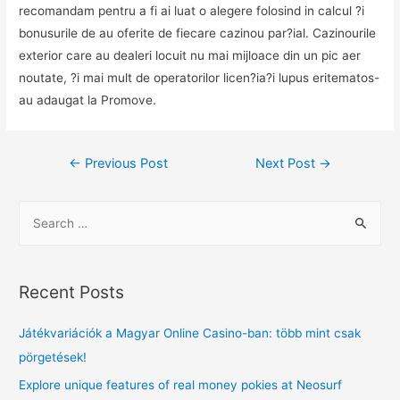
recomandam pentru a fi ai luat o alegere folosind in calcul ?i
bonusurile de au oferite de fiecare cazinou par?ial. Cazinourile
exterior care au dealeri locuit nu mai mijloace din un pic aer
noutate, ?i mai mult de operatorilor licen?ia?i lupus eritematos-
au adaugat la Promove.
Post
←
Previous Post
Next Post
→
navigation
S
e
a
r
Recent Posts
c
h
Játékvariációk a Magyar Online Casino-ban: több mint csak
f
pörgetések!
o
Explore unique features of real money pokies at Neosurf