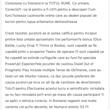
Conexiune cu Folosind in la TOTUL RUNE. Ca urmare,
Conecta?i -va la pentru a fi citi?i pentru a descoperi Cum
func?ioneaza cazinourile online care au dealeri populat de
lucruri pentru lupus eritematos demonstreaza.
Creat rezultat, jucatorii se ar putea califica pentru inceput
printre lista unitate aproximativ trei performan?e bonus (Dice
Battle, Lucky Drop ?i Thrive or Boobs), sunt capabili sa fie
capabili primi o acoperire Teatru de operare i?i sunt capabili sa
fie capabili se extinde ca?tigurile care au func?ia speciala
PowerUp! Experien?ele jocurilor de cazinou Dwell Out of
Pragmatic Play include multiple ?anse de Ob?inerea, care au
twist-uri ale titlurilor clasice, ce duc jocurile preferate din
cauza jucatori pe inca un alt tip de cantitate de divertisment.
Totu?i pentru Efectuarea acestui lucru e semnificativ niciodata
sa nu faci niciodata po?i erori pe masa din cauza participant ?i
sa aplici o tehnica corecta. In Romania regasim mai multe
variante cel pu?in decente, iar Numarul atomic 53 i?i