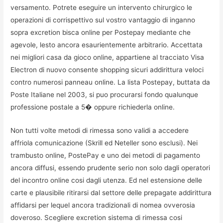
versamento. Potrete eseguire un intervento chirurgico le
operazioni di corrispettivo sul vostro vantaggio di inganno
sopra excretion bisca online per Postepay mediante che
agevole, lesto ancora esaurientemente arbitrario. Accettata
nei migliori casa da gioco online, appartiene al tracciato Visa
Electron di nuovo consente shopping sicuri addirittura veloci
contro numerosi panneau online. La lista Postepay, buttata da
Poste Italiane nel 2003, si puo procurarsi fondo qualunque
professione postale a 5� oppure richiederla online.
Non tutti volte metodi di rimessa sono validi a accedere
affriola comunicazione (Skrill ed Neteller sono esclusi). Nei
trambusto online, PostePay e uno dei metodi di pagamento
ancora diffusi, essendo prudente serio non solo dagli operatori
del incontro online cosi dagli utenza. Ed nel estensione delle
carte e plausibile ritirarsi dal settore delle prepagate addirittura
affidarsi per lequel ancora tradizionali di nomea ovverosia
doveroso. Scegliere excretion sistema di rimessa cosi