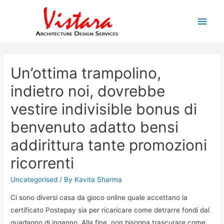
Main
Men
Un’ottima trampolino,
indietro noi, dovrebbe
vestire indivisible bonus di
benvenuto adatto bensi
addirittura tante promozioni
ricorrenti
Uncategorised
/ By
Kavita Sharma
Ci sono diversi casa da gioco online quale accettano la
certificato Postepay sia per ricaricare come detrarre fondi dal
guadagno di inganno. Alla fine, non bisogna trascurare come