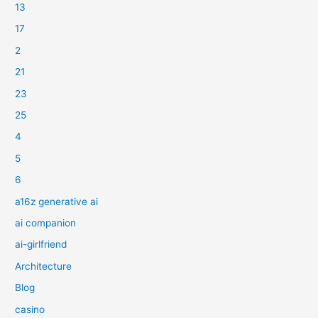
13
17
2
21
23
25
4
5
6
a16z generative ai
ai companion
ai-girlfriend
Architecture
Blog
casino