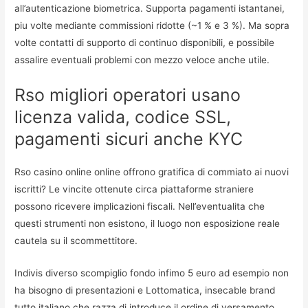
all’autenticazione biometrica. Supporta pagamenti istantanei,
piu volte mediante commissioni ridotte (~1 % e 3 %). Ma sopra
volte contatti di supporto di continuo disponibili, e possibile
assalire eventuali problemi con mezzo veloce anche utile.
Rso migliori operatori usano
licenza valida, codice SSL,
pagamenti sicuri anche KYC
Rso casino online online offrono gratifica di commiato ai nuovi
iscritti? Le vincite ottenute circa piattaforme straniere
possono ricevere implicazioni fiscali. Nell’eventualita che
questi strumenti non esistono, il luogo non esposizione reale
cautela su il scommettitore.
Indivis diverso scompiglio fondo infimo 5 euro ad esempio non
ha bisogno di presentazioni e Lottomatica, insecable brand
tutto italiano che razza di introduce il ordine di versamento