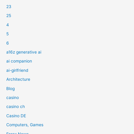
23
25
4
5
6
a16z generative ai
ai companion
ai-girlfriend
Architecture
Blog
casino
casino ch
Casino DE
Computers, Games
Forex News