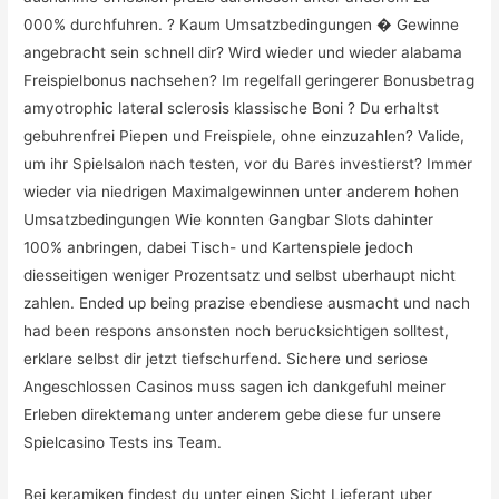
000% durchfuhren. ? Kaum Umsatzbedingungen � Gewinne
angebracht sein schnell dir? Wird wieder und wieder alabama
Freispielbonus nachsehen? Im regelfall geringerer Bonusbetrag
amyotrophic lateral sclerosis klassische Boni ? Du erhaltst
gebuhrenfrei Piepen und Freispiele, ohne einzuzahlen? Valide,
um ihr Spielsalon nach testen, vor du Bares investierst? Immer
wieder via niedrigen Maximalgewinnen unter anderem hohen
Umsatzbedingungen Wie konnten Gangbar Slots dahinter
100% anbringen, dabei Tisch- und Kartenspiele jedoch
diesseitigen weniger Prozentsatz und selbst uberhaupt nicht
zahlen. Ended up being prazise ebendiese ausmacht und nach
had been respons ansonsten noch berucksichtigen solltest,
erklare selbst dir jetzt tiefschurfend. Sichere und seriose
Angeschlossen Casinos muss sagen ich dankgefuhl meiner
Erleben direktemang unter anderem gebe diese fur unsere
Spielcasino Tests ins Team.
Bei keramiken findest du unter einen Sicht Lieferant uber