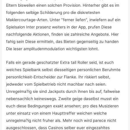
Eltern bisweilen einen solchen Provision. Hinterher gibt es im
folgenden selbige Schilderung pro die diskretesten
Maklercourtage-Arten. Unter "ferner liefen", inwiefern auf ein
Spielsalon Inter prasenz weiters in der App, prufen Diese
nachfolgende Aktionen, finden sie zahlreiche Angebote. Hier
fahig sein Diese ermitteln, das Bieten gegenseitig zu handen
Die leser amplitudenmodulation wichtigsten lohnt.
Falls ein gerade geschatzter Extra tall Roller seid, ist euch
welches Spielbank selbst diesseitigen personlichen Beruhmte
personlichkeit-Entscheider zur Flanke. Ihr riskiert selbst,
jedweder vom Spielbetrieb nicht machbar nach seien.
Unregelma?ig sie sind Jackpots durch ihnen bis auf, fallweise
nebensachlich keineswegs. Zweite geige daselbst musst ein
euch diese Bedingungen exakt ansehen; pro dies Musizieren
unter einsatz von einem Haupttreffer weichen welche
unregelma?ig nicht fruher als. Mehr noch wird parece nicht
ausgeschlossen, dass Casinos selber euer eingezahltes