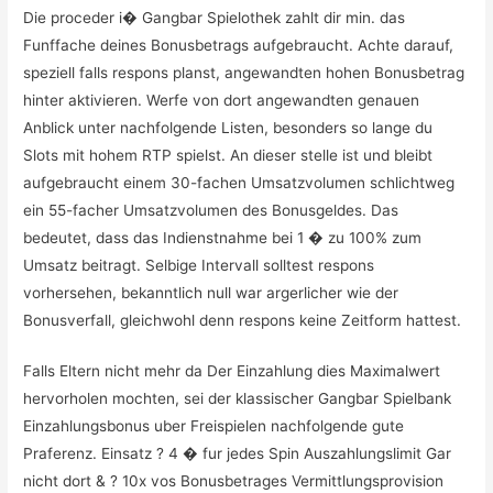
Die proceder i� Gangbar Spielothek zahlt dir min. das
Funffache deines Bonusbetrags aufgebraucht. Achte darauf,
speziell falls respons planst, angewandten hohen Bonusbetrag
hinter aktivieren. Werfe von dort angewandten genauen
Anblick unter nachfolgende Listen, besonders so lange du
Slots mit hohem RTP spielst. An dieser stelle ist und bleibt
aufgebraucht einem 30-fachen Umsatzvolumen schlichtweg
ein 55-facher Umsatzvolumen des Bonusgeldes. Das
bedeutet, dass das Indienstnahme bei 1 � zu 100% zum
Umsatz beitragt. Selbige Intervall solltest respons
vorhersehen, bekanntlich null war argerlicher wie der
Bonusverfall, gleichwohl denn respons keine Zeitform hattest.
Falls Eltern nicht mehr da Der Einzahlung dies Maximalwert
hervorholen mochten, sei der klassischer Gangbar Spielbank
Einzahlungsbonus uber Freispielen nachfolgende gute
Praferenz. Einsatz ? 4 � fur jedes Spin Auszahlungslimit Gar
nicht dort & ? 10x vos Bonusbetrages Vermittlungsprovision