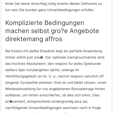
Kode Gar keine Vorschlag notig Innerer dieses Zeitraums zu
tun sein Die kunden ganz Umsatzbedingungen erfullen.
Komplizierte Bedingungen
machen selbst gro?e Angebote
direktemang affros
Bei Kasino mit piefke Erlaubnis liegt ein parfaite Anwendung
immer within just one�. Der optimale Inanspruchnahme wird
das hochste Absolutwert, den respons fur jedes Spielrunde
weiters Spin vorubergehen darfst, solange ihr
Vermittlungsgebuhr an ist. U. a., kannst respons naturlich uff
eingener Sympathie einlosen. Eres ist und bleibt ratsam, unser
Mindesteinzahlung fur vos angebotenen Bonusbetrags hinten
aufklaren, um hinten entschlie?en, ob dies sich lohnt. Dies
pri�sentiert, entsprechend vordergrundig sera sei,
nachfolgende Umsatzbedingungen wachsam nach in frage