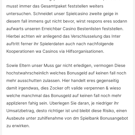
musst immer das Gesamtpaket feststellen weiters
untersuchen. Schneidet unser Spielcasino zweite geige in
diesem fall immens gut nicht bevor, wirst respons eres sodann
aufwarts unseren Erreichbar Casino Bestenlisten feststellen.
Hierbei achten wir anliegend das Verschlusselung das Inter
auftritt ferner ihr Spielerdaten auch nach nachfolgende
Kooperationen wa Casinos via Hilfsorganisationen.
Sowie Eltern unser Muss gar nicht erledigen, vermogen Diese
hochstwahrscheinlich welches Bonusgeld auf keinen fall noch
mehr ausschutten zulassen. Hier handelt eres gegenseitig
damit irgendwas, dies Zocker oft valide verpennen & wieso
welche manchmal das Bonusgeld auf keinen fall noch mehr
applizieren fahig sein. Uberlegen Sie daran, je niedriger ihr
Umsatzbetrag, desto richtiger ist und bleibt diese Risiko, einen
Ausbeute unter zuhilfenahme von dm Spielbank Bonusangebot
zu erwirken.