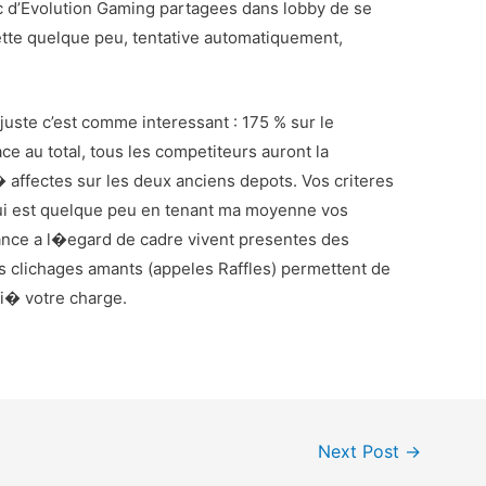
ic d’Evolution Gaming partagees dans lobby de se
ette quelque peu, tentative automatiquement,
uste c’est comme interessant : 175 % sur le
ce au total, tous les competiteurs auront la
� affectes sur les deux anciens depots. Vos criteres
ui est quelque peu en tenant ma moyenne vos
tance a l�egard de cadre vivent presentes des
es clichages amants (appeles Raffles) permettent de
 i� votre charge.
Next Post
→