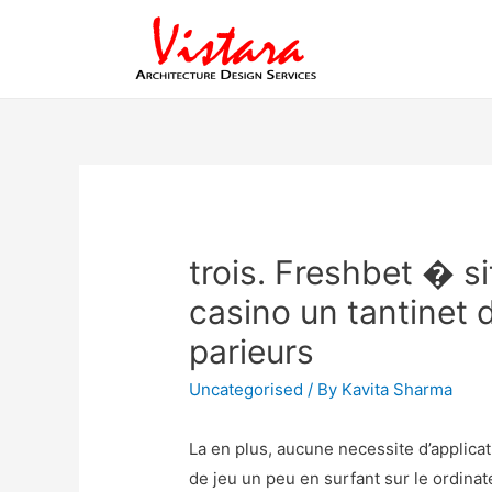
trois. Freshbet � s
casino un tantinet d
parieurs
Uncategorised
/ By
Kavita Sharma
La en plus, aucune necessite d’applicat
de jeu un peu en surfant sur le ordina