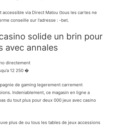
t accessible via Direct Matou (tous les cartes ne
erme conseille sur l’adresse : -bet.
 casino solide un brin pour
s avec annales
ino directement
qu’a 12 250 �
ompagnie de gaming legerement carrement
pions. Indeniablement, ce magasin en ligne a
pas du tout plus pour deux 000 jeux avec casino
ouve plus de ou tous les tables de jeux accessions