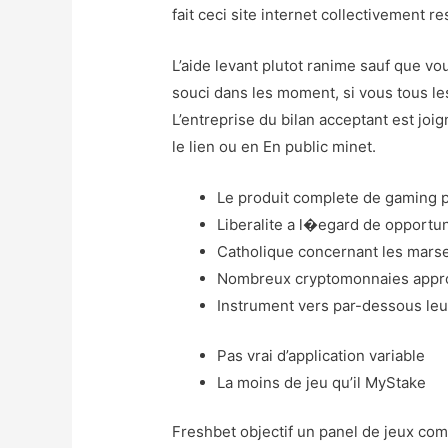
fait ceci site internet collectivement
L’aide levant plutot ranime sauf que
souci dans les moment, si vous tous le
L’entreprise du bilan acceptant est joi
le lien ou en En public minet.
Le produit complete de gaming p
Liberalite a l�egard de opportu
Catholique concernant les marsei
Nombreux cryptomonnaies appro
Instrument vers par-dessous leu
Pas vrai d’application variable
La moins de jeu qu’il MyStake
Freshbet objectif un panel de jeux c