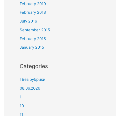
February 2019
February 2018
July 2016
September 2015
February 2015
January 2015
Categories
! Без рубрики
08.06.2026
1
10
11