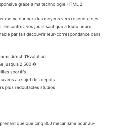
 responsive grace a ma technologie HTML 2.
 vous-meme donnera les moyens vers resoudre des
s rencontrez vos jours sauf que a toute heure.
gnable par fait decouvrir leur-correspondance dans
armi direct d’Evolution
ne jusqu’a 2 500 �
lles sportifs
uvees au sujet des depots
rs plus redoutables studios
omprenant quelque cinq 800 mecanisme pour au-