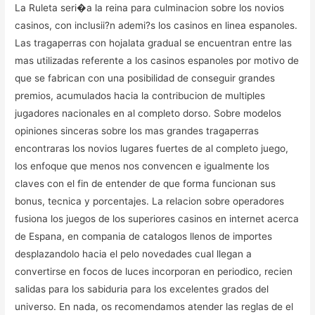
La Ruleta seri�a la reina para culminacion sobre los novios
casinos, con inclusii?n ademi?s los casinos en linea espanoles.
Las tragaperras con hojalata gradual se encuentran entre las
mas utilizadas referente a los casinos espanoles por motivo de
que se fabrican con una posibilidad de conseguir grandes
premios, acumulados hacia la contribucion de multiples
jugadores nacionales en al completo dorso. Sobre modelos
opiniones sinceras sobre los mas grandes tragaperras
encontraras los novios lugares fuertes de al completo juego,
los enfoque que menos nos convencen e igualmente los
claves con el fin de entender de que forma funcionan sus
bonus, tecnica y porcentajes. La relacion sobre operadores
fusiona los juegos de los superiores casinos en internet acerca
de Espana, en compania de catalogos llenos de importes
desplazandolo hacia el pelo novedades cual llegan a
convertirse en focos de luces incorporan en periodico, recien
salidas para los sabiduria para los excelentes grados del
universo. En nada, os recomendamos atender las reglas de el