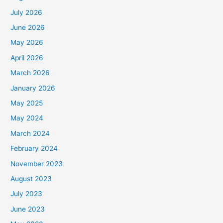
July 2026
June 2026
May 2026
April 2026
March 2026
January 2026
May 2025
May 2024
March 2024
February 2024
November 2023
August 2023
July 2023
June 2023