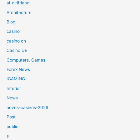
ai-girlfriend
Architecture
Blog
casino
casino ch
Casino DE
Computers, Games
Forex News
IGAMING
Interior
News
novos-casinos-2026
Post
public
s