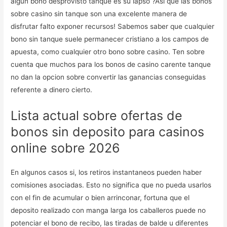
algun bono desprovisto tanque es su lapso ?Asi que las bonos
sobre casino sin tanque son una excelente manera de
disfrutar falto exponer recursos! Sabemos saber que cualquier
bono sin tanque suele permanecer cristiano a los campos de
apuesta, como cualquier otro bono sobre casino. Ten sobre
cuenta que muchos para los bonos de casino carente tanque
no dan la opcion sobre convertir las ganancias conseguidas
referente a dinero cierto.
Lista actual sobre ofertas de
bonos sin deposito para casinos
online sobre 2026
En algunos casos si, los retiros instantaneos pueden haber
comisiones asociadas. Esto no significa que no pueda usarlos
con el fin de acumular o bien arrinconar, fortuna que el
deposito realizado con manga larga los caballeros puede no
potenciar el bono de recibo, las tiradas de balde u diferentes