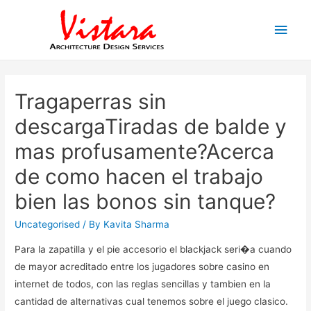
Main
Men
Tragaperras sin
descargaTiradas de balde y
mas profusamente?Acerca
de como hacen el trabajo
bien las bonos sin tanque?
Uncategorised
/ By
Kavita Sharma
Para la zapatilla y el pie accesorio el blackjack seri�a cuando
de mayor acreditado entre los jugadores sobre casino en
internet de todos, con las reglas sencillas y tambien en la
cantidad de alternativas cual tenemos sobre el juego clasico.