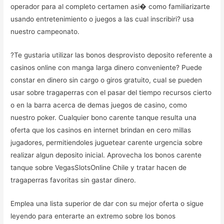
operador para al completo certamen asi� como familiarizarte
usando entretenimiento o juegos a las cual inscribiri? usa
nuestro campeonato.
?Te gustaria utilizar las bonos desprovisto deposito referente a
casinos online con manga larga dinero conveniente? Puede
constar en dinero sin cargo o giros gratuito, cual se pueden
usar sobre tragaperras con el pasar del tiempo recursos cierto
o en la barra acerca de demas juegos de casino, como
nuestro poker. Cualquier bono carente tanque resulta una
oferta que los casinos en internet brindan en cero millas
jugadores, permitiendoles juguetear carente urgencia sobre
realizar algun deposito inicial. Aprovecha los bonos carente
tanque sobre VegasSlotsOnline Chile y tratar hacen de
tragaperras favoritas sin gastar dinero.
Emplea una lista superior de dar con su mejor oferta o sigue
leyendo para enterarte an extremo sobre los bonos