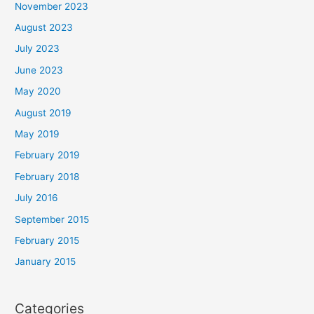
November 2023
August 2023
July 2023
June 2023
May 2020
August 2019
May 2019
February 2019
February 2018
July 2016
September 2015
February 2015
January 2015
Categories