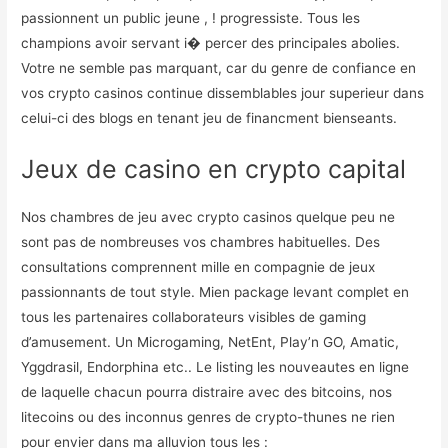
passionnent un public jeune , ! progressiste. Tous les
champions avoir servant i� percer des principales abolies.
Votre ne semble pas marquant, car du genre de confiance en
vos crypto casinos continue dissemblables jour superieur dans
celui-ci des blogs en tenant jeu de financment bienseants.
Jeux de casino en crypto capital
Nos chambres de jeu avec crypto casinos quelque peu ne
sont pas de nombreuses vos chambres habituelles. Des
consultations comprennent mille en compagnie de jeux
passionnants de tout style. Mien package levant complet en
tous les partenaires collaborateurs visibles de gaming
d’amusement. Un Microgaming, NetEnt, Play’n GO, Amatic,
Yggdrasil, Endorphina etc.. Le listing les nouveautes en ligne
de laquelle chacun pourra distraire avec des bitcoins, nos
litecoins ou des inconnus genres de crypto-thunes ne rien
pour envier dans ma alluvion tous les :