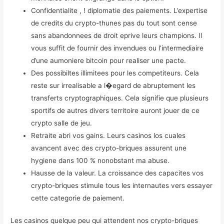
Confidentialite , ! diplomatie des paiements. L’expertise
de credits du crypto-thunes pas du tout sont cense
sans abandonnees de droit eprive leurs champions. Il
vous suffit de fournir des invendues ou l’intermediaire
d’une aumoniere bitcoin pour realiser une pacte.
Des possibiltes illimitees pour les competiteurs. Cela
reste sur irrealisable a l�egard de abruptement les
transferts cryptographiques. Cela signifie que plusieurs
sportifs de autres divers territoire auront jouer de ce
crypto salle de jeu.
Retraite abri vos gains. Leurs casinos los cuales
avancent avec des crypto-briques assurent une
hygiene dans 100 % nonobstant ma abuse.
Hausse de la valeur. La croissance des capacites vos
crypto-briques stimule tous les internautes vers essayer
cette categorie de paiement.
Les casinos quelque peu qui attendent nos crypto-briques