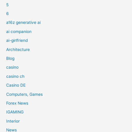
5
6
a16z generative ai
ai companion
ai-girlfriend
Architecture
Blog
casino
casino ch
Casino DE
Computers, Games
Forex News
IGAMING
Interior
News