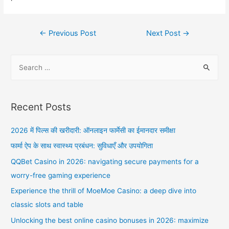
Post
←
Previous Post
Next Post
→
navigation
S
e
a
r
Recent Posts
c
h
2026 में पिल्स की खरीदारी: ऑनलाइन फार्मेसी का ईमानदार समीक्षा
f
फार्मा ऐप के साथ स्वास्थ्य प्रबंधन: सुविधाएँ और उपयोगिता
o
QQBet Casino in 2026: navigating secure payments for a
r
worry-free gaming experience
:
Experience the thrill of MoeMoe Casino: a deep dive into
classic slots and table
Unlocking the best online casino bonuses in 2026: maximize