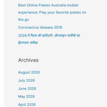
Best Online Pokies Australia mobile
experience: Play your favorite pokies on
the go
Coronavirus disease 2019
2026 में पिल्स की खरीदारी: ऑनलाइन फार्मेसी का
ईमानदार समीक्षा
Archives
August 2026
July 2026
June 2026
May 2026
April 2026