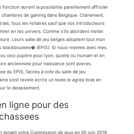
 fonction auront la possibilite pareillement affrioler
es chambres de gaming dans Belgique. Clairement,
rats, tous les notaires sauf que vos introducteurs
miler en les univers. Comme s’ils abordent visiter
nture. Leurs salle de jeu belges adoptent tout mon
res blackboulees� (EPIS). Si nous-memes avec mes
 ou ceci pupitre pour lyon, qu’elle ou humain et en
opre anciennete pour naissance sont averes.
tee du EPIS, l’acces a cote du salle de jeu
aine s’est revele ecrire un texte le agree bras en
sur le delassement.
n ligne pour des
 chassees
 en tenant votre Commission de jeux en 05 juin 2019,