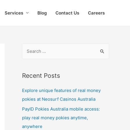
Services
Blog
Contact Us
Careers
S
e
a
r
Recent Posts
c
Explore unique features of real money
h
pokies at Neosurf Casinos Australia
f
o
PayID Pokies Australia mobile access:
r
play real money pokies anytime,
:
anywhere