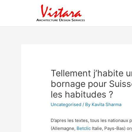
Tellement j’habite 
bornage pour Suiss
les habitudes ?
Uncategorised
/ By
Kavita Sharma
D’apres les textes, tous les nationaux
(Allemagne,
Betclic
Italie, Pays-Bas) or