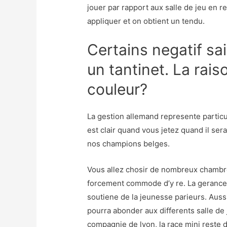
jouer par rapport aux salle de jeu en 
appliquer et on obtient un tendu.
Certains negatif sa
un tantinet. La raiso
couleur?
La gestion allemand represente particu
est clair quand vous jetez quand il ser
nos champions belges.
Vous allez chosir de nombreux chambres
forcement commode d’y re. La gerance
soutiene de la jeunesse parieurs. Auss
pourra abonder aux differents salle de 
compagnie de lyon, la race mini reste d