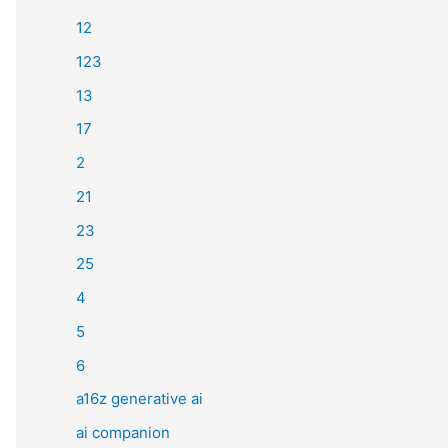
12
123
13
17
2
21
23
25
4
5
6
a16z generative ai
ai companion