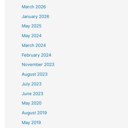
March 2026
January 2026
May 2025
May 2024
March 2024
February 2024
November 2023
August 2023
July 2023
June 2023
May 2020
August 2019
May 2019