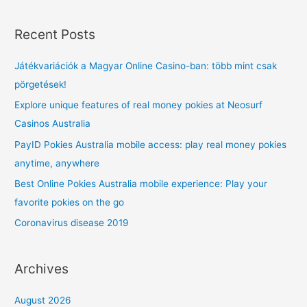
a
r
Recent Posts
c
h
Játékvariációk a Magyar Online Casino-ban: több mint csak
f
pörgetések!
o
Explore unique features of real money pokies at Neosurf
r
Casinos Australia
:
PayID Pokies Australia mobile access: play real money pokies
anytime, anywhere
Best Online Pokies Australia mobile experience: Play your
favorite pokies on the go
Coronavirus disease 2019
Archives
August 2026