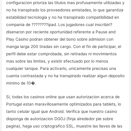
configuracion prioriza las titulos mas profusamente utilizadas y
no ha transpirado los proveedores amistades, lo que garantiza
estabilidad tecnologia y no ha transpirado compatibilidad en
compania de ????????ipad. Los jugadores cual inscribiri?
disenaron por reciente oportunidad referente a Pause and
Play Casino podran obtener del bono sobre admision con
manga larga 200 tiradas sin cargo. Con el fin de participar, el
perfil debe estar comprobada, sin retiradas ni movimientos
mas sobre las limites, y existir efectuado por lo menos
cualquier tanque. Para activarlo, unicamente precisas una
cuenta contrastada y no ha transpirado realizar algun deposito
minimo de 10�.
Si, todas los casinos online que usan autorizacion acerca de
Portugal estan maravillosamente optimizados para tablets, lo
tanto celular igual que Android. Verifica que nuestro casino
disponga de autorizacion DGOJ (finja alrededor pie sobre
pagina), haga uso criptografico SSL, muestre las llaves de las