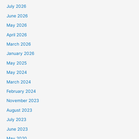
July 2026
June 2026
May 2026
April 2026
March 2026
January 2026
May 2025
May 2024
March 2024
February 2024
November 2023
August 2023
July 2023
June 2023
May 2020