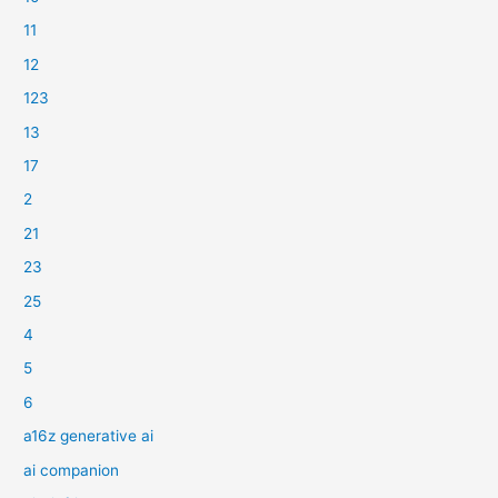
11
12
123
13
17
2
21
23
25
4
5
6
a16z generative ai
ai companion