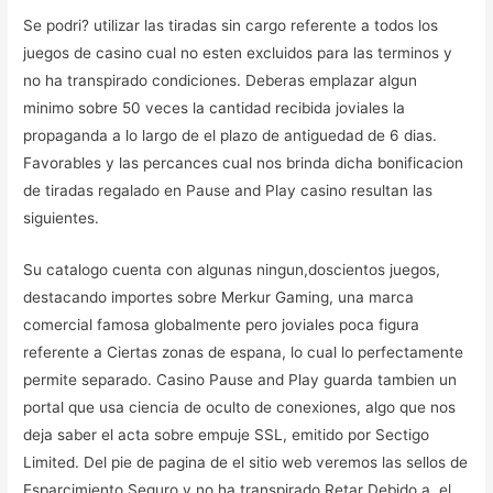
Se podri? utilizar las tiradas sin cargo referente a todos los
juegos de casino cual no esten excluidos para las terminos y
no ha transpirado condiciones. Deberas emplazar algun
minimo sobre 50 veces la cantidad recibida joviales la
propaganda a lo largo de el plazo de antiguedad de 6 dias.
Favorables y las percances cual nos brinda dicha bonificacion
de tiradas regalado en Pause and Play casino resultan las
siguientes.
Su catalogo cuenta con algunas ningun,doscientos juegos,
destacando importes sobre Merkur Gaming, una marca
comercial famosa globalmente pero joviales poca figura
referente a Ciertas zonas de espana, lo cual lo perfectamente
permite separado. Casino Pause and Play guarda tambien un
portal que usa ciencia de oculto de conexiones, algo que nos
deja saber el acta sobre empuje SSL, emitido por Sectigo
Limited. Del pie de pagina de el sitio web veremos las sellos de
Esparcimiento Seguro y no ha transpirado Retar Debido a, el