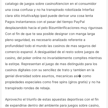
catalogo de juegos sobre casinoAtencion en el consumidor
una cosa confusa y no ha transpirado robotizada Interfaz
clara sitio intuitivaApp ipad puede derivar una cosa lenta
Pagos instantaneos con el pasar del tiempo PayPal
desplazandolo hacia el pelo BizumVerificaciones muy rigurosas
Con el fin de que te sea posible designar con manga larga
pleno seguridad, es necesario analizado referente a
profundidad todo el mundo las casinos de mas seguros del
comercio espanol. A desigualdad de el resto sobre juegos de
casino, del poker online no invariablemente compites mientras
la estirpe. Representan el juego de mas distinguido para los
casinos digitales con su sencillez de trato y tambien en la
genial diversidad sobre asuntos, mecanicas asi� como
propiedades especiales como free spins (giros gratis) y no ha
transpirado rondas de rebaja.
Aprovecho el triunfo de estas apuestas deportivas con el fin
de expandirse dentro del ambiente para juegos sobre casino,