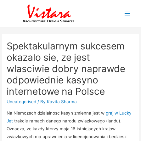
Main
Men
Spektakularnym sukcesem
okazalo sie, ze jest
wlasciwie dobry naprawde
odpowiednie kasyno
internetowe na Polsce
Uncategorised
/ By
Kavita Sharma
Na Niemczech dzialalnosc kasyn zmienna jest w
graj w Lucky
Jet
trakcie ramach danego narodu zwiazkowego (landu).
Oznacza, ze kazdy ktorzy maja 16 istniejacych krajow
zwiazkowych ma uprawnienia w licencjonowania i bedziesz