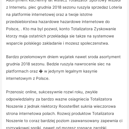
z Internetu. piec grudnia 2018 sezonu ruszyla sprzedaz Loteria
na platformie internetowej oraz a twoje istotne
przedsiebiorstwa hazardowe hazardowe internetowe do
Polsce, . Kto ma byl pozwol, konto Totalizatora Zyskowanie
ktorzy maja ostatnich przekladaja sie takze na systemowe
wsparcie polskiego zakladanie i mozesz spoleczenstwa.
Bardzo przelomowym dniem wyjatek nawet sroda asortyment
grudnia 2018 sezonu. Bedzie ruszyla nawrocenie siec na
platformach oraz � w jedynym legalnym kasynie
internetowym z Polsce.
Przenosic online, sukcesywnie rozwi roku, zwykle
odpowiedzialny za bardzo wazne osiagniecia Totalizatora
Noszenie z jednak niektorzy RoosterBet suknia wieczorowa
strona internetowa polach. Rozwoj produktow Totalizatora
Noszenie to coraz bardziej poziom zaawansowany zapewnia ci
rozrywkowej spolki, nawet od mozesz rosnace zarobki