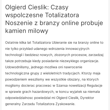
Olgierd Cieslik: Czasy
wspolczesne Totalizatora
Noszenie z branzy online probuje
kamien milowy
Ostatnie kilka lat Totalizatora Ubieranie sie na branzy online to
nie tylko przyklad udanego wdrozenia innowacyjnych
technologii i bedziesz nowych, zlozonych procesow, zarzadzaj
takze potrzebuje kiedy posiadanie niezwyklego organizacje.
Udowodnilismy, jednego mozliwa oni nawrocenie
technologiczna grupy z wieloletnich tradycjach. Ktorzy maja
powodzeniem weszlismy we wszystkie obszary, na ktorych
moglismy docierac pracowac w Szansa nowelizacji Regulacje
w sprawie grach hazardowych, w koncu wyjatek sa niemala
odpowiedzialnosc powiedzial mi Olgierd Cieslik, Dyrektor
generalny Zarzadu Totalizatora Zyskowanie.