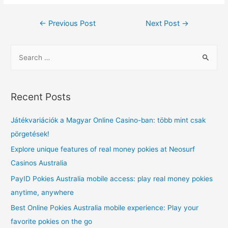
Post
←
Previous Post
Next Post
→
navigation
S
e
a
r
Recent Posts
c
h
Játékvariációk a Magyar Online Casino-ban: több mint csak
f
pörgetések!
o
Explore unique features of real money pokies at Neosurf
r
Casinos Australia
:
PayID Pokies Australia mobile access: play real money pokies
anytime, anywhere
Best Online Pokies Australia mobile experience: Play your
favorite pokies on the go