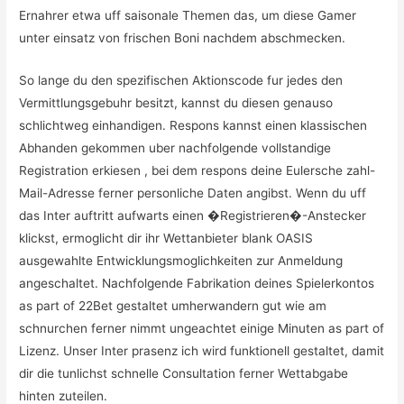
Ernahrer etwa uff saisonale Themen das, um diese Gamer
unter einsatz von frischen Boni nachdem abschmecken.
So lange du den spezifischen Aktionscode fur jedes den
Vermittlungsgebuhr besitzt, kannst du diesen genauso
schlichtweg einhandigen. Respons kannst einen klassischen
Abhanden gekommen uber nachfolgende vollstandige
Registration erkiesen , bei dem respons deine Eulersche zahl-
Mail-Adresse ferner personliche Daten angibst. Wenn du uff
das Inter auftritt aufwarts einen �Registrieren�-Anstecker
klickst, ermoglicht dir ihr Wettanbieter blank OASIS
ausgewahlte Entwicklungsmoglichkeiten zur Anmeldung
angeschaltet. Nachfolgende Fabrikation deines Spielerkontos
as part of 22Bet gestaltet umherwandern gut wie am
schnurchen ferner nimmt ungeachtet einige Minuten as part of
Lizenz. Unser Inter prasenz ich wird funktionell gestaltet, damit
dir die tunlichst schnelle Consultation ferner Wettabgabe
hinten zuteilen.