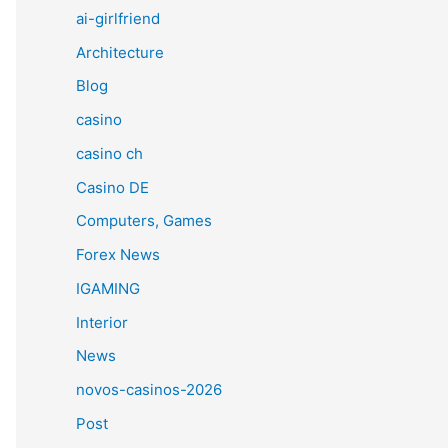
ai-girlfriend
Architecture
Blog
casino
casino ch
Casino DE
Computers, Games
Forex News
IGAMING
Interior
News
novos-casinos-2026
Post