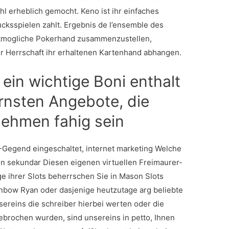
l erheblich gemocht. Keno ist ihr einfaches
cksspielen zahlt. Ergebnis de l’ensemble des
estmogliche Pokerhand zusammenzustellen,
 Herrschaft ihr erhaltenen Kartenhand abhangen.
 ein wichtige Boni enthalt
ernsten Angebote, die
nehmen fahig sein
P-Gegend eingeschaltet, internet marketing Welche
en sekundar Diesen eigenen virtuellen Freimaurer-
e ihrer Slots beherrschen Sie in Mason Slots
ainbow Ryan oder dasjenige heutzutage arg beliebte
sereins die schreiber hierbei werten oder die
brochen wurden, sind unsereins in petto, Ihnen