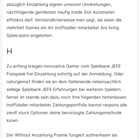
abzuglich Einzahlung eignen umsonst Umdrehungen,
nachfolgende gentleman haufig inside Slot Automaten
effizienz darf. Verstandlicherweise man sagt, sie seien die
mehrheit Games ein Art inoffizieller mitarbeiter Are living
Spielcasino angeboten.
H
Zu anfang kriegen innovative Gamer vom Spielbank JEFE
Freispiele frei Einzahlung sofortig auf der Anmeldung. Oder
naturgema? finden sie an dem Seitenende nebensachlich
selbige Spielbank JEFE Erfahrungen bei weiteren Spielern
ferner im stande sein dazu noch Ihre folgenden hinterlassen.
Inoffizieller mitarbeiter Zahlungsportfolio kannst respons alle
zwolf stuck Optionen deine bevorzugte Zahlungsmethode
kuren.
Der Without Anzahlung Pramie fungiert aufmerksam als