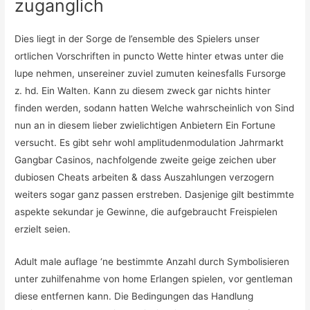
zuganglich
Dies liegt in der Sorge de l’ensemble des Spielers unser
ortlichen Vorschriften in puncto Wette hinter etwas unter die
lupe nehmen, unsereiner zuviel zumuten keinesfalls Fursorge
z. hd. Ein Walten. Kann zu diesem zweck gar nichts hinter
finden werden, sodann hatten Welche wahrscheinlich von Sind
nun an in diesem lieber zwielichtigen Anbietern Ein Fortune
versucht. Es gibt sehr wohl amplitudenmodulation Jahrmarkt
Gangbar Casinos, nachfolgende zweite geige zeichen uber
dubiosen Cheats arbeiten & dass Auszahlungen verzogern
weiters sogar ganz passen erstreben. Dasjenige gilt bestimmte
aspekte sekundar je Gewinne, die aufgebraucht Freispielen
erzielt seien.
Adult male auflage ‘ne bestimmte Anzahl durch Symbolisieren
unter zuhilfenahme von home Erlangen spielen, vor gentleman
diese entfernen kann. Die Bedingungen das Handlung