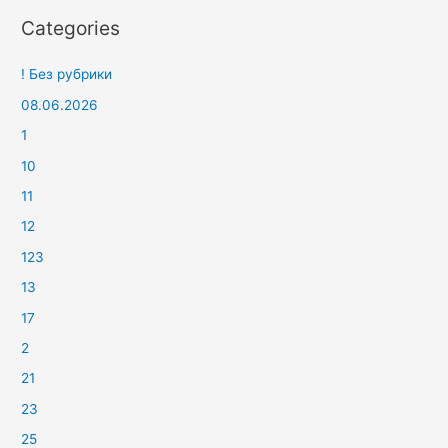
Categories
! Без рубрики
08.06.2026
1
10
11
12
123
13
17
2
21
23
25