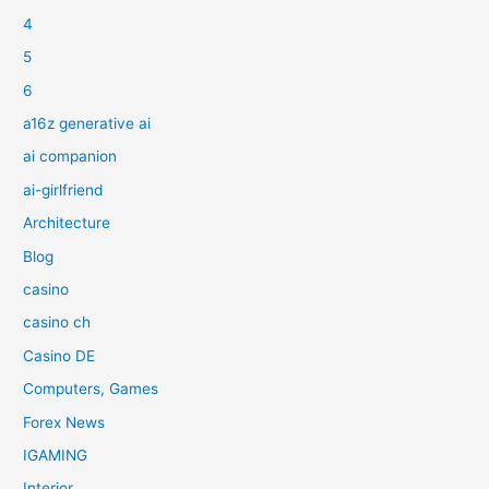
4
5
6
a16z generative ai
ai companion
ai-girlfriend
Architecture
Blog
casino
casino ch
Casino DE
Computers, Games
Forex News
IGAMING
Interior