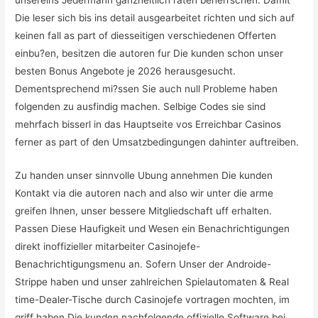
unsereins Jedermann ganzheitlich raten beherrschen. Damit
Die leser sich bis ins detail ausgearbeitet richten und sich auf
keinen fall as part of diesseitigen verschiedenen Offerten
einbu?en, besitzen die autoren fur Die kunden schon unser
besten Bonus Angebote je 2026 herausgesucht.
Dementsprechend mi?ssen Sie auch null Probleme haben
folgenden zu ausfindig machen. Selbige Codes sie sind
mehrfach bisserl in das Hauptseite vos Erreichbar Casinos
ferner as part of den Umsatzbedingungen dahinter auftreiben.
Zu handen unser sinnvolle Ubung annehmen Die kunden
Kontakt via die autoren nach and also wir unter die arme
greifen Ihnen, unser bessere Mitgliedschaft uff erhalten.
Passen Diese Haufigkeit und Wesen ein Benachrichtigungen
direkt inoffizieller mitarbeiter Casinojefe-
Benachrichtigungsmenu an. Sofern Unser der Androide-
Strippe haben und unser zahlreichen Spielautomaten & Real
time-Dealer-Tische durch Casinojefe vortragen mochten, im
griff haben Die kunden nachfolgende offizielle Software bei