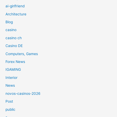
ai-girlfriend
Architecture
Blog
casino
casino ch
Casino DE
Computers, Games
Forex News
IGAMING
Interior
News
novos-casinos-2026
Post
public