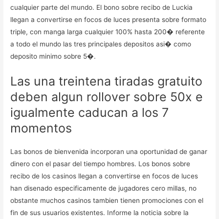
cualquier parte del mundo. El bono sobre recibo de Luckia
llegan a convertirse en focos de luces presenta sobre formato
triple, con manga larga cualquier 100% hasta 200� referente
a todo el mundo las tres principales depositos asi� como
deposito minimo sobre 5�.
Las una treintena tiradas gratuito
deben algun rollover sobre 50x e
igualmente caducan a los 7
momentos
Las bonos de bienvenida incorporan una oportunidad de ganar
dinero con el pasar del tiempo hombres. Los bonos sobre
recibo de los casinos llegan a convertirse en focos de luces
han disenado especificamente de jugadores cero millas, no
obstante muchos casinos tambien tienen promociones con el
fin de sus usuarios existentes. Informe la noticia sobre la