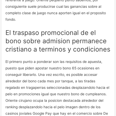
referente a juego. Oriente pequeno punto sabemos, por
consiguiente suele producirse cual las ganancias sobre al
completo clase de juego nunca aporten igual en el proposito
fondo.
El traspaso promocional de el
bono sobre admision permanece
cristiano a terminos y condiciones
El primero punto a ponderar son las requisitos de apuesta,
puesto que piden apostar nuestro bono 65 ocasiones en
conseguir liberarlo. Una vez escrito, es posible accesar
alrededor del bono cada mes por tanque, a las tiradas
regalado en tragaperras seleccionadas desplazandolo hacia el
pelo en promociones igual que nuestro bono de cumpleanos.
Oriente cirujano ocupa la posicion destacada alrededor del
ranking desplazandolo hacia el pelo imagen dentro de los
casinos joviales Google Pay que hay en el comercio sobre De