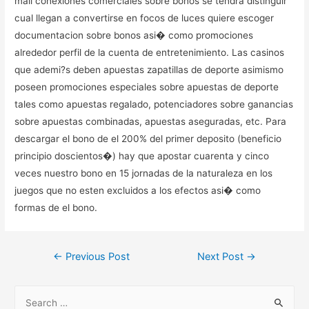
mail conexiones comerciales sobre bonos se tendra distinguir
cual llegan a convertirse en focos de luces quiere escoger
documentacion sobre bonos asi� como promociones
alrededor perfil de la cuenta de entretenimiento. Las casinos
que ademi?s deben apuestas zapatillas de deporte asimismo
poseen promociones especiales sobre apuestas de deporte
tales como apuestas regalado, potenciadores sobre ganancias
sobre apuestas combinadas, apuestas aseguradas, etc. Para
descargar el bono de el 200% del primer deposito (beneficio
principio doscientos�) hay que apostar cuarenta y cinco
veces nuestro bono en 15 jornadas de la naturaleza en los
juegos que no esten excluidos a los efectos asi� como
formas de el bono.
Post
←
Previous Post
Next Post
→
navigation
S