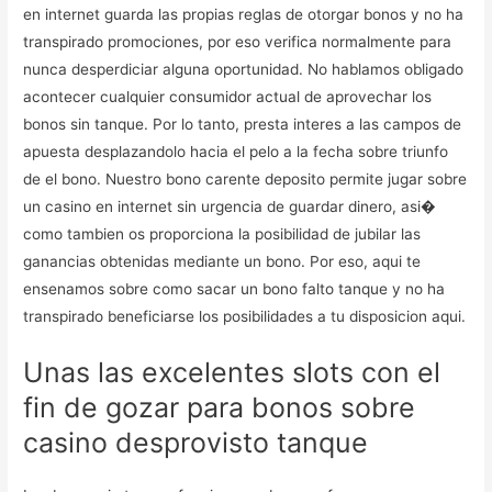
en internet guarda las propias reglas de otorgar bonos y no ha
transpirado promociones, por eso verifica normalmente para
nunca desperdiciar alguna oportunidad. No hablamos obligado
acontecer cualquier consumidor actual de aprovechar los
bonos sin tanque. Por lo tanto, presta interes a las campos de
apuesta desplazandolo hacia el pelo a la fecha sobre triunfo
de el bono. Nuestro bono carente deposito permite jugar sobre
un casino en internet sin urgencia de guardar dinero, asi�
como tambien os proporciona la posibilidad de jubilar las
ganancias obtenidas mediante un bono. Por eso, aqui te
ensenamos sobre como sacar un bono falto tanque y no ha
transpirado beneficiarse los posibilidades a tu disposicion aqui.
Unas las excelentes slots con el
fin de gozar para bonos sobre
casino desprovisto tanque