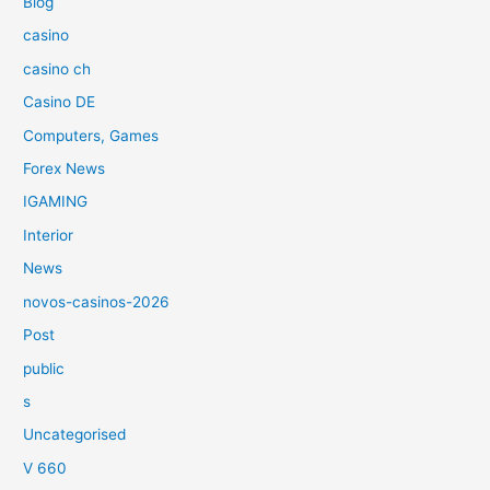
Blog
casino
casino ch
Casino DE
Computers, Games
Forex News
IGAMING
Interior
News
novos-casinos-2026
Post
public
s
Uncategorised
V 660