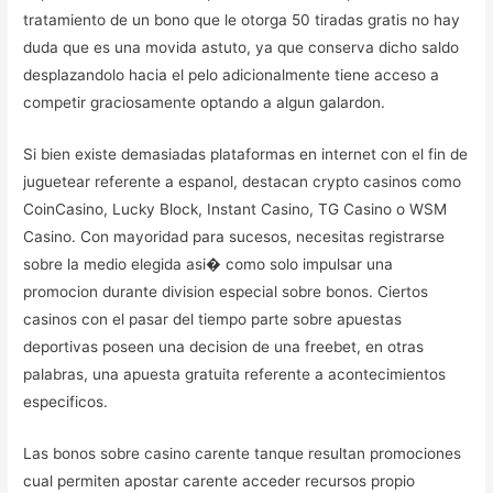
tratamiento de un bono que le otorga 50 tiradas gratis no hay
duda que es una movida astuto, ya que conserva dicho saldo
desplazandolo hacia el pelo adicionalmente tiene acceso a
competir graciosamente optando a algun galardon.
Si bien existe demasiadas plataformas en internet con el fin de
juguetear referente a espanol, destacan crypto casinos como
CoinCasino, Lucky Block, Instant Casino, TG Casino o WSM
Casino. Con mayoridad para sucesos, necesitas registrarse
sobre la medio elegida asi� como solo impulsar una
promocion durante division especial sobre bonos. Ciertos
casinos con el pasar del tiempo parte sobre apuestas
deportivas poseen una decision de una freebet, en otras
palabras, una apuesta gratuita referente a acontecimientos
especificos.
Las bonos sobre casino carente tanque resultan promociones
cual permiten apostar carente acceder recursos propio