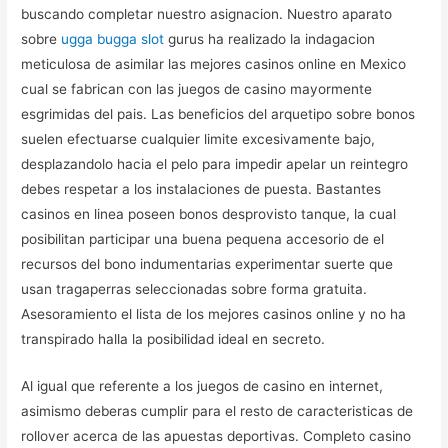
buscando completar nuestro asignacion. Nuestro aparato
sobre
ugga bugga slot
gurus ha realizado la indagacion
meticulosa de asimilar las mejores casinos online en Mexico
cual se fabrican con las juegos de casino mayormente
esgrimidas del pais. Las beneficios del arquetipo sobre bonos
suelen efectuarse cualquier limite excesivamente bajo,
desplazandolo hacia el pelo para impedir apelar un reintegro
debes respetar a los instalaciones de puesta. Bastantes
casinos en linea poseen bonos desprovisto tanque, la cual
posibilitan participar una buena pequena accesorio de el
recursos del bono indumentarias experimentar suerte que
usan tragaperras seleccionadas sobre forma gratuita.
Asesoramiento el lista de los mejores casinos online y no ha
transpirado halla la posibilidad ideal en secreto.
Al igual que referente a los juegos de casino en internet,
asimismo deberas cumplir para el resto de caracteristicas de
rollover acerca de las apuestas deportivas. Completo casino