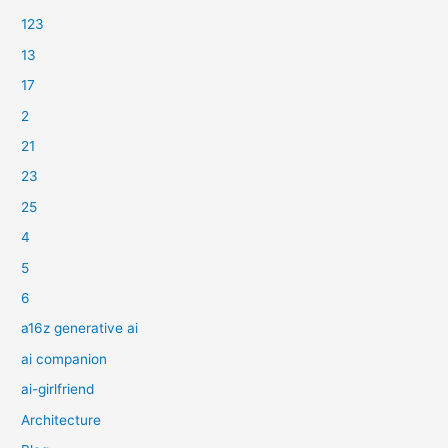
123
13
17
2
21
23
25
4
5
6
a16z generative ai
ai companion
ai-girlfriend
Architecture