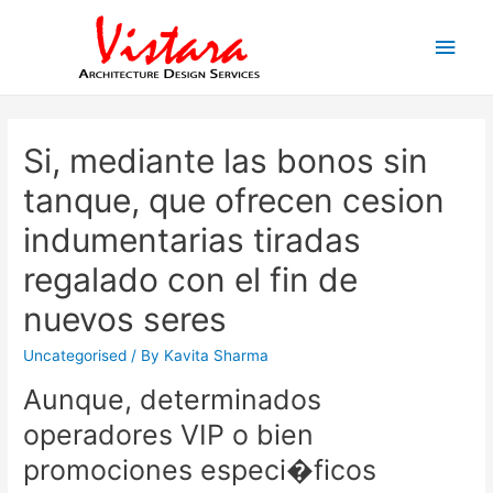
Main
Men
Si, mediante las bonos sin
tanque, que ofrecen cesion
indumentarias tiradas
regalado con el fin de
nuevos seres
Uncategorised
/ By
Kavita Sharma
Aunque, determinados
operadores VIP o bien
promociones especi�ficos