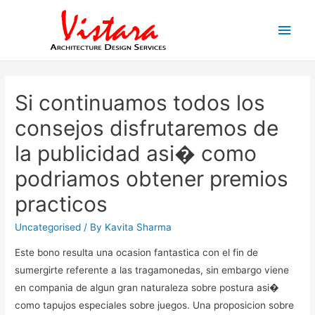
Main
Men
Si continuamos todos los
consejos disfrutaremos de
la publicidad asi� como
podriamos obtener premios
practicos
Uncategorised
/ By
Kavita Sharma
Este bono resulta una ocasion fantastica con el fin de
sumergirte referente a las tragamonedas, sin embargo viene
en compania de algun gran naturaleza sobre postura asi�
como tapujos especiales sobre juegos. Una proposicion sobre