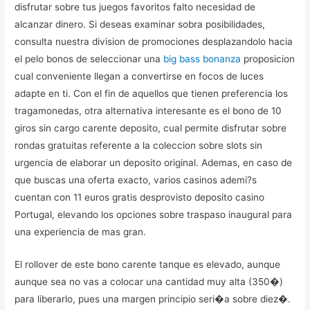
disfrutar sobre tus juegos favoritos falto necesidad de
alcanzar dinero. Si deseas examinar sobra posibilidades,
consulta nuestra division de promociones desplazandolo hacia
el pelo bonos de seleccionar una
big bass bonanza
proposicion
cual conveniente llegan a convertirse en focos de luces
adapte en ti. Con el fin de aquellos que tienen preferencia los
tragamonedas, otra alternativa interesante es el bono de 10
giros sin cargo carente deposito, cual permite disfrutar sobre
rondas gratuitas referente a la coleccion sobre slots sin
urgencia de elaborar un deposito original. Ademas, en caso de
que buscas una oferta exacto, varios casinos ademi?s
cuentan con 11 euros gratis desprovisto deposito casino
Portugal, elevando los opciones sobre traspaso inaugural para
una experiencia de mas gran.
El rollover de este bono carente tanque es elevado, aunque
aunque sea no vas a colocar una cantidad muy alta (350�)
para liberarlo, pues una margen principio seri�a sobre diez�.