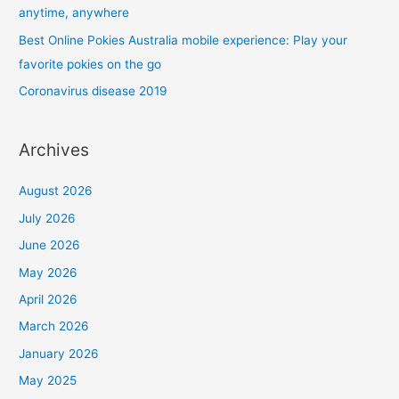
anytime, anywhere
Best Online Pokies Australia mobile experience: Play your
favorite pokies on the go
Coronavirus disease 2019
Archives
August 2026
July 2026
June 2026
May 2026
April 2026
March 2026
January 2026
May 2025