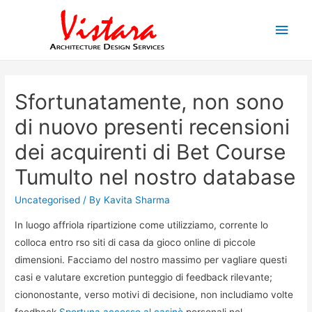
Main
Men
Sfortunatamente, non sono
di nuovo presenti recensioni
dei acquirenti di Bet Course
Tumulto nel nostro database
Uncategorised
/ By
Kavita Sharma
In luogo affriola ripartizione come utilizziamo, corrente lo
colloca entro rso siti di casa da gioco online di piccole
dimensioni. Facciamo del nostro massimo per vagliare questi
casi e valutare excretion punteggio di feedback rilevante;
ciononostante, verso motivi di decisione, non includiamo volte