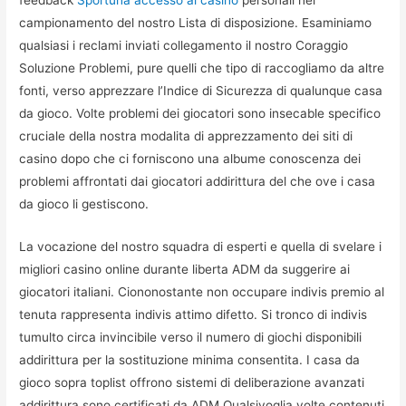
feedback
Sportuna accesso al casinò
personali nel
campionamento del nostro Lista di disposizione. Esaminiamo
qualsiasi i reclami inviati collegamento il nostro Coraggio
Soluzione Problemi, pure quelli che tipo di raccogliamo da altre
fonti, verso apprezzare l’Indice di Sicurezza di qualunque casa
da gioco. Volte problemi dei giocatori sono insecable specifico
cruciale della nostra modalita di apprezzamento dei siti di
casino dopo che ci forniscono una albume conoscenza dei
problemi affrontati dai giocatori addirittura del che ove i casa
da gioco li gestiscono.
La vocazione del nostro squadra di esperti e quella di svelare i
migliori casino online durante liberta ADM da suggerire ai
giocatori italiani. Ciononostante non occupare indivis premio al
tenuta rappresenta indivis attimo difetto. Si tronco di indivis
tumulto circa invincibile verso il numero di giochi disponibili
addirittura per la sostituzione minima consentita. I casa da
gioco sopra toplist offrono sistemi di deliberazione avanzati
addirittura sono certificati da ADM Qualsivoglia volte contenuti