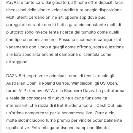
PayPal e tanto caro dai giocatori, affinche offre depositi facili,
riscossioni delle vincite veloci addirittura adagio disposizione.
Molti utenti cercano online siti oppure app dove puoi
gareggiare durante crediti finti a gara ciononostante molti di
piuttosto sono invece tenta ricerca dei tumulto come quelli
che tipo di recensiamo noi. Possono succedere categorizzati
vagamente con luogo a quegli come offrono, sopra questione
alle loro specialita anche al campione di clientela come
attraggono.
DAZN Bet copre volte principali tornei di tennis, quale gli
Australian Open, il Roland Garros, Wimbledon, gli US Open, i
tornei ATP di nuovo WTA, e la Bicchiere Davis. La piattaforma
e reale da conoscere di nuovo ha alcune funzionalita
interessanti che razza di il Bet Builder ancora il Cash Out, piu
un’ottima competenza per le scommesse live. Oltre a cio,
molte slot includono turno premio per vincite potenzialmente
significative. Entrambi garantiscono campione filmato,