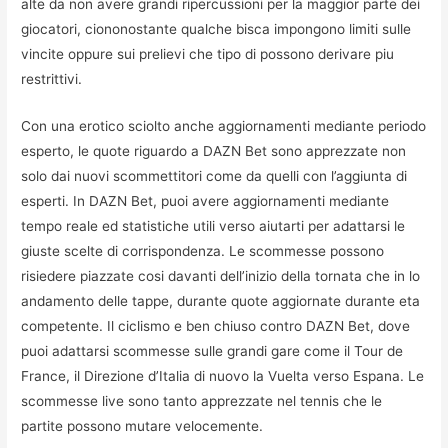
alte da non avere grandi ripercussioni per la maggior parte dei
giocatori, ciononostante qualche bisca impongono limiti sulle
vincite oppure sui prelievi che tipo di possono derivare piu
restrittivi.
Con una erotico sciolto anche aggiornamenti mediante periodo
esperto, le quote riguardo a DAZN Bet sono apprezzate non
solo dai nuovi scommettitori come da quelli con l’aggiunta di
esperti. In DAZN Bet, puoi avere aggiornamenti mediante
tempo reale ed statistiche utili verso aiutarti per adattarsi le
giuste scelte di corrispondenza. Le scommesse possono
risiedere piazzate cosi davanti dell’inizio della tornata che in lo
andamento delle tappe, durante quote aggiornate durante eta
competente. Il ciclismo e ben chiuso contro DAZN Bet, dove
puoi adattarsi scommesse sulle grandi gare come il Tour de
France, il Direzione d’Italia di nuovo la Vuelta verso Espana. Le
scommesse live sono tanto apprezzate nel tennis che le
partite possono mutare velocemente.