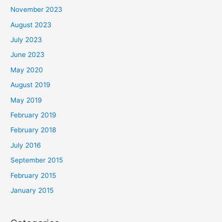
November 2023
August 2023
July 2023
June 2023
May 2020
August 2019
May 2019
February 2019
February 2018
July 2016
September 2015
February 2015
January 2015