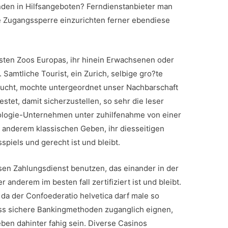
den in Hilfsangeboten? Ferndienstanbieter man
‘ne Zugangssperre einzurichten ferner ebendiese
chsten Zoos Europas, ihr hinein Erwachsenen oder
. Samtliche Tourist, ein Zurich, selbige gro?te
esucht, mochte untergeordnet unser Nachbarschaft
stet, damit sicherzustellen, so sehr die leser
nologie-Unternehmen unter zuhilfenahme von einer
r anderem klassischen Geben, ihr diesseitigen
iels und gerecht ist und bleibt.
sen Zahlungsdienst benutzen, das einander in der
anderem im besten fall zertifiziert ist und bleibt.
 da der Confoederatio helvetica darf male so
ss sichere Bankingmethoden zuganglich eignen,
ben dahinter fahig sein. Diverse Casinos