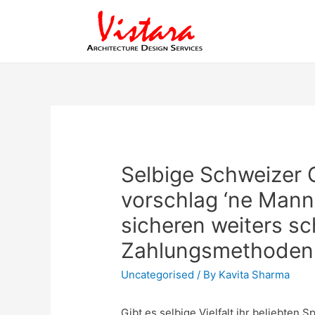
Selbige Schweizer
vorschlag ‘ne Manni
sicheren weiters s
Zahlungsmethoden
Uncategorised
/ By
Kavita Sharma
Gibt es selbige Vielfalt ihr beliebten 