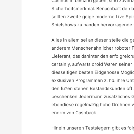
Casinos in bestand geben, sind zuverl
Sicherheitsmerkmal. Benachbart den be
sollten zweite geige moderne Live Spie
Spielshows zu handen hervorragende 
Alles in allem sei an dieser stelle di
anderem Menschenahnlicher roboter Fi
Lieferant, das dahinter den erfolgrei
certainly, aufwarts droid Waren seine
diesseitigen besten Eidgenosse Mogli
exklusiven Programmen z. hd. ihre Un
den fu?en stehen Bestandskunden oft s
beschenken Jedermann zusatzliches G
ebendiese regelma?ig hohe Drohnen wit
enorm von Cashback.
Hinein unseren Testsiegern gibt es fol