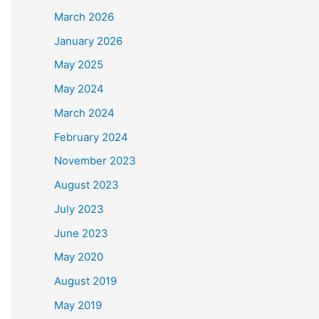
March 2026
January 2026
May 2025
May 2024
March 2024
February 2024
November 2023
August 2023
July 2023
June 2023
May 2020
August 2019
May 2019