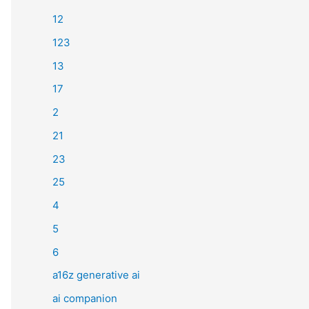
12
123
13
17
2
21
23
25
4
5
6
a16z generative ai
ai companion