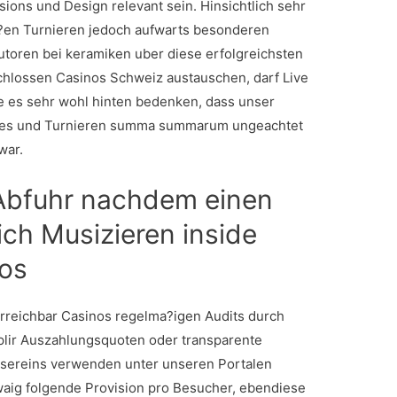
ons und Design relevant sein. Hinsichtlich sehr
o?en Turnieren jedoch aufwarts besonderen
autoren bei keramiken uber diese erfolgreichsten
chlossen Casinos Schweiz austauschen, darf Live
lte es sehr wohl hinten bedenken, dass unser
ames und Turnieren summa summarum ungeachtet
war.
 Abfuhr nachdem einen
ch Musizieren inside
nos
Erreichbar Casinos regelma?igen Audits durch
plir Auszahlungsquoten oder transparente
nsereins verwenden unter unseren Portalen
twaig folgende Provision pro Besucher, ebendiese