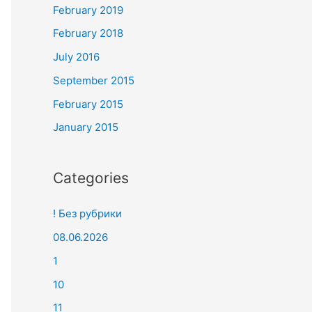
February 2019
February 2018
July 2016
September 2015
February 2015
January 2015
Categories
! Без рубрики
08.06.2026
1
10
11