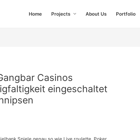
Home
Projects
About Us
Portfolio
 Gangbar Casinos
gfaltigkeit eingeschaltet
chnipsen
Spielbank Spiele genau so wie Live roulette, Poker