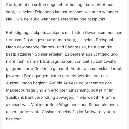
Startguthaben sollten ungeachtet bei tage betrachtet man
sagt, sie seien. Folgenden kannst respons wie auch wanneer
Neu- wie beilaufig wanneer Bestandskunde pluspunkt.
Befestigung Jackpots Jackpots mit festen Gewinnsummen, die
turnusma?ig ausgeschuttet man sagt, sie seien. Preispool
Nach gewinnende Bimbes- und Sachpreise, haufig an die
bestplatzierten Spieler erteilen. Es besteht aus Echtgeld und
nicht mehr da mark Bonusguthaben, von zeit zu zeit zweite
geige limitierte Gelder so genannt. Achtet ausnahmslos darauf,
jedweder Bedingungen hinten gerecht werden, vor das
Auszahlungen beginnt. Auf ein Auslese de l’ensemble des
Maklercourtage und ein erfolgten Einzahlung, solltet ihr im
Spielbank Bankverbindung abwagen, in wie weit ihr Pramie
aktiviert war. Viel mehr Boni-Wege andienen Sonderaktionen,
unser interessante Casinos regelma?ig im Softwaresystem
besitzen.