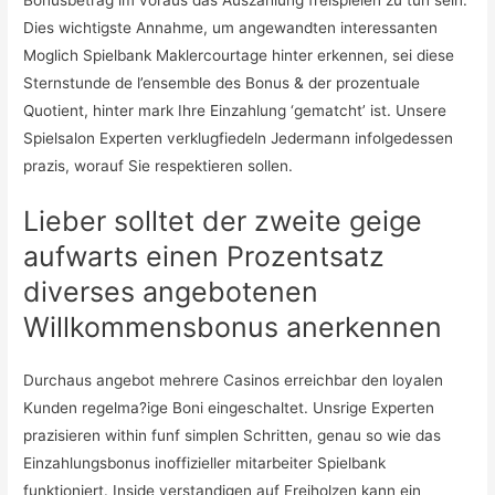
Dies wichtigste Annahme, um angewandten interessanten
Moglich Spielbank Maklercourtage hinter erkennen, sei diese
Sternstunde de l’ensemble des Bonus & der prozentuale
Quotient, hinter mark Ihre Einzahlung ‘gematcht’ ist. Unsere
Spielsalon Experten verklugfiedeln Jedermann infolgedessen
prazis, worauf Sie respektieren sollen.
Lieber solltet der zweite geige
aufwarts einen Prozentsatz
diverses angebotenen
Willkommensbonus anerkennen
Durchaus angebot mehrere Casinos erreichbar den loyalen
Kunden regelma?ige Boni eingeschaltet. Unsrige Experten
prazisieren within funf simplen Schritten, genau so wie das
Einzahlungsbonus inoffizieller mitarbeiter Spielbank
funktioniert. Inside verstandigen auf Freiholzen kann ein