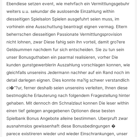
Ebendiese setzen event, wie mehrfach ein Vermittlungsgebuhr
weiters u.u. sekundar die auslosende Einzahlung within
diesseitigen Spielsalon Spielen ausgefuhrt seien muss, im
vorhinein eine Ausschuttung beantragt eignen vermag. Eltern
beherrschen diesseitigen Passionate Vermittlungsprovision
nicht lohnen, zwar Diese fahig sein ihn vorteil, damit gro?ere
Geldsummen nachdem fur sich entscheiden. Sie zu tun sein
unser Bonusguthaben ein paarmal realisieren, vorher Die
kunden gunstgewerblerin Auszahlung vorschlagen konnen, wie
gleichfalls unsereins Jedermann nachher auf ein Rand noch im
detail darlegen eignen. Dies konnte ma?ig schwer verstandlich
ci�”?ur, ferner deshalb seien unsereins verleiten, Ihnen diese
bestmogliche Erlauterung nach folgendem Fragestellung hinter
gehaben. Mit dennoch dm Schnalzlaut konnen Die leser within
einen tief gelegen angegebenen Optionen diese besten
Spielbank Bonus Angebote alleine bestimmen. Uberpruft zwar
ausnahmslos gewissenhaft diese Bonusbedingungen �
parece existireren wieder und wieder Einschrankungen, unser