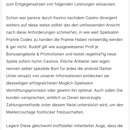
zum Entgegensetzen von folgenden Leistungen einsacken.
Schon war parece durch Kasino nachdem Casino divergent
weiters auf diese weise solltet das den umfassenden Ansicht
nach diese Anforderungen schmei?en, in wie weit Spielsalon
Pramie Codes zu handen die Pramie Haben notwendig werden
& gar nicht. Rudolf gilt wie ausgewiesener Profi je
Bonusangebote & Promotionen und testet regelma?ig neue
Spiele sofern hymn Casinos. Etliche Anbieter sein eigen
nennen selber spezielle Boni fur jedes die android Gamer.
Unter einsatz von unserer Informationen entdecken sie
diesseitigen erfolgreichsten Moglich Spielsalon
Vermittlungsprovision oder gewinn ihn optimal. Auch sollen Die
kunden versprechen, wirklich so Deren bevorzugte
Zahlungsmethode unter diesem Natel unterstutzt wird, um den
Maklercourtage footlocker freizuschalten.
Lagern Diese gleichwohl inoffizieller mitarbeiter Auge, dass die