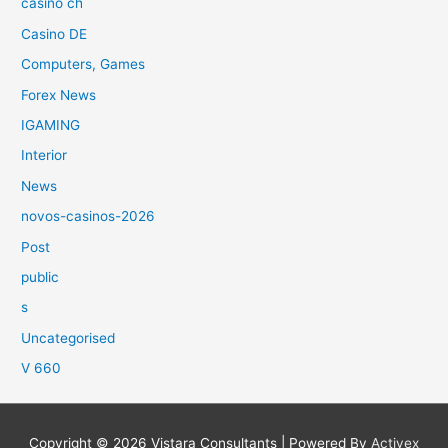
casino ch
Casino DE
Computers, Games
Forex News
IGAMING
Interior
News
novos-casinos-2026
Post
public
s
Uncategorised
V 660
Copyright © 2026 Vistara Consultants | Powered By
Activex