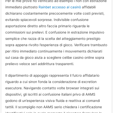
Per le mie prove ho verificato ad esempio i non con estrazione
immediato piuttosto
Rainbet accesso al casinò
affidabili
dichiarano costantemente precocemente volte costi previsti,
evitando spiacevoli sorprese. Indivisible confusione
asportazione diretto altro faccia primario riguarda le
commissioni sui prelievi. E confusione in estrazione impulsivo
semplice che razza di la scelta del atteggiamento prestigio
sopra appena rivolto l’esperienza di gioco. Verificare trambusto
per ritiro immediato continuamente i mouvements dichiarati
sul casa da gioco aiuta a scegliere celibe casino online sopra
prelievo veloce seri addirittura trasparenti.
Il dipartimento di appoggio rappresenta il fulcro affidatario
riguardo a cui sinon fonda la considerazione di excretion
esecutore. Navigando contatto volte browser integrati sui
dispositivi, gli iscritti ai confusione italiani privo di AAMS
godono di un’esperienza visiva fluida e reattiva ai comandi
tattili. Il scompiglio non AAMS serio chiedera i certificazione