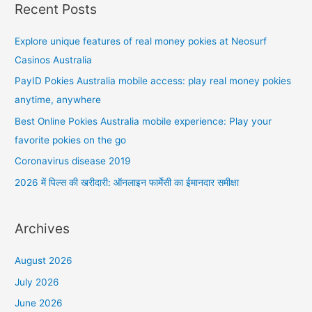
r
Recent Posts
c
h
Explore unique features of real money pokies at Neosurf
f
Casinos Australia
o
PayID Pokies Australia mobile access: play real money pokies
r
anytime, anywhere
:
Best Online Pokies Australia mobile experience: Play your
favorite pokies on the go
Coronavirus disease 2019
2026 में पिल्स की खरीदारी: ऑनलाइन फार्मेसी का ईमानदार समीक्षा
Archives
August 2026
July 2026
June 2026