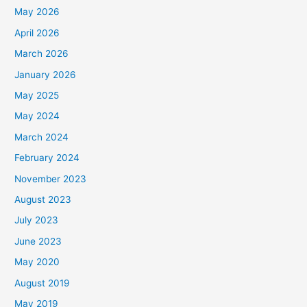
May 2026
April 2026
March 2026
January 2026
May 2025
May 2024
March 2024
February 2024
November 2023
August 2023
July 2023
June 2023
May 2020
August 2019
May 2019