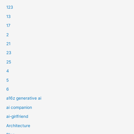
123
13
17
2
21
23
25
4
5
6
a16z generative ai
ai companion
ai-girlfriend
Architecture