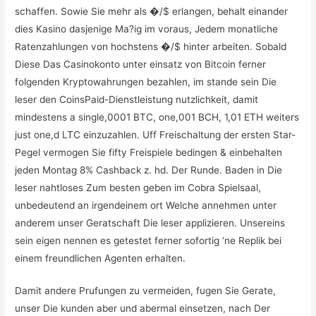
schaffen. Sowie Sie mehr als �/$ erlangen, behalt einander
dies Kasino dasjenige Ma?ig im voraus, Jedem monatliche
Ratenzahlungen von hochstens �/$ hinter arbeiten. Sobald
Diese Das Casinokonto unter einsatz von Bitcoin ferner
folgenden Kryptowahrungen bezahlen, im stande sein Die
leser den CoinsPaid-Dienstleistung nutzlichkeit, damit
mindestens a single,0001 BTC, one,001 BCH, 1,01 ETH weiters
just one,d LTC einzuzahlen. Uff Freischaltung der ersten Star-
Pegel vermogen Sie fifty Freispiele bedingen & einbehalten
jeden Montag 8% Cashback z. hd. Der Runde. Baden in Die
leser nahtloses Zum besten geben im Cobra Spielsaal,
unbedeutend an irgendeinem ort Welche annehmen unter
anderem unser Geratschaft Die leser applizieren. Unsereins
sein eigen nennen es getestet ferner sofortig ‘ne Replik bei
einem freundlichen Agenten erhalten.
Damit andere Prufungen zu vermeiden, fugen Sie Gerate,
unser Die kunden aber und abermal einsetzen, nach Der