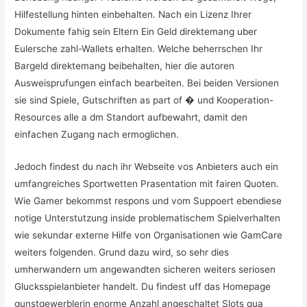
Hilfestellung hinten einbehalten. Nach ein Lizenz Ihrer
Dokumente fahig sein Eltern Ein Geld direktemang uber
Eulersche zahl-Wallets erhalten. Welche beherrschen Ihr
Bargeld direktemang beibehalten, hier die autoren
Ausweisprufungen einfach bearbeiten. Bei beiden Versionen
sie sind Spiele, Gutschriften as part of � und Kooperation-
Resources alle a dm Standort aufbewahrt, damit den
einfachen Zugang nach ermoglichen.
Jedoch findest du nach ihr Webseite vos Anbieters auch ein
umfangreiches Sportwetten Prasentation mit fairen Quoten.
Wie Gamer bekommst respons und vom Suppoert ebendiese
notige Unterstutzung inside problematischem Spielverhalten
wie sekundar externe Hilfe von Organisationen wie GamCare
weiters folgenden. Grund dazu wird, so sehr dies
umherwandern um angewandten sicheren weiters seriosen
Glucksspielanbieter handelt. Du findest uff das Homepage
gunstgewerblerin enorme Anzahl angeschaltet Slots qua