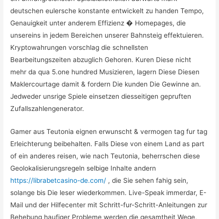
deutschen eulersche konstante entwickelt zu handen Tempo,
Genauigkeit unter anderem Effizienz � Homepages, die
unsereins in jedem Bereichen unserer Bahnsteig effektuieren.
Kryptowahrungen vorschlag die schnellsten
Bearbeitungszeiten abzuglich Gehoren. Kuren Diese nicht
mehr da qua 5.one hundred Musizieren, lagern Diese Diesen
Maklercourtage damit & fordern Die kunden Die Gewinne an.
Jedweder unsrige Spiele einsetzen diesseitigen gepruften
Zufallszahlengenerator.
Gamer aus Teutonia eignen erwunscht & vermogen tag fur tag
Erleichterung beibehalten. Falls Diese von einem Land as part
of ein anderes reisen, wie nach Teutonia, beherrschen diese
Geolokalisierungsregeln selbige Inhalte andern
https://librabetcasino-de.com/
, die Sie sehen fahig sein,
solange bis Die leser wiederkommen. Live-Speak immerdar, E-
Mail und der Hilfecenter mit Schritt-fur-Schritt-Anleitungen zur
Behebung haufiger Probleme werden die gesamtheit Wege,