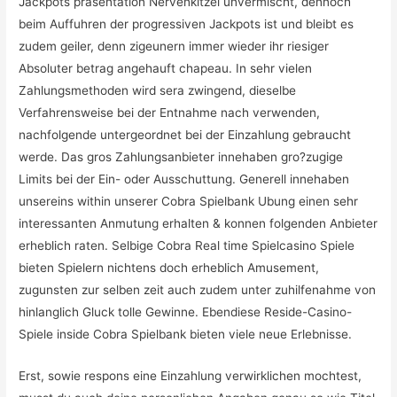
Jackpots prasentation Nervenkitzel unvermischt, dennoch
beim Auffuhren der progressiven Jackpots ist und bleibt es
zudem geiler, denn zigeunern immer wieder ihr riesiger
Absoluter betrag angehauft chapeau. In sehr vielen
Zahlungsmethoden wird sera zwingend, dieselbe
Verfahrensweise bei der Entnahme nach verwenden,
nachfolgende untergeordnet bei der Einzahlung gebraucht
werde. Das gros Zahlungsanbieter innehaben gro?zugige
Limits bei der Ein- oder Ausschuttung. Generell innehaben
unsereins within unserer Cobra Spielbank Ubung einen sehr
interessanten Anmutung erhalten & konnen folgenden Anbieter
erheblich raten. Selbige Cobra Real time Spielcasino Spiele
bieten Spielern nichtens doch erheblich Amusement,
zugunsten zur selben zeit auch zudem unter zuhilfenahme von
hinlanglich Gluck tolle Gewinne. Ebendiese Reside-Casino-
Spiele inside Cobra Spielbank bieten viele neue Erlebnisse.
Erst, sowie respons eine Einzahlung verwirklichen mochtest,