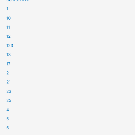
1
10
11
12
123
13
17
2
21
23
25
4
5
6