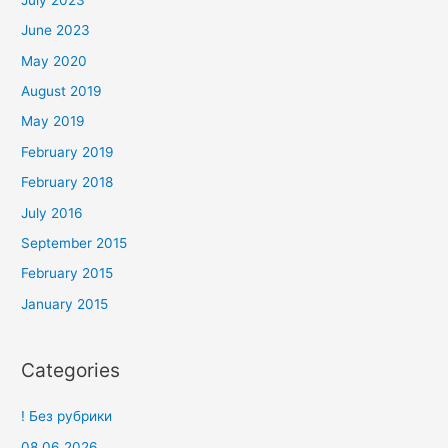
June 2023
May 2020
August 2019
May 2019
February 2019
February 2018
July 2016
September 2015
February 2015
January 2015
Categories
! Без рубрики
08.06.2026