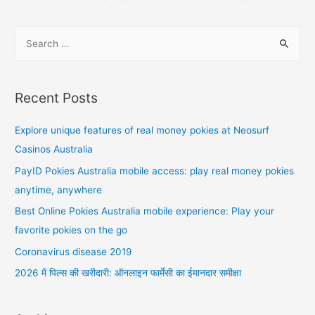
navigation
S
e
a
r
Recent Posts
c
h
Explore unique features of real money pokies at Neosurf
f
Casinos Australia
o
PayID Pokies Australia mobile access: play real money pokies
r
anytime, anywhere
:
Best Online Pokies Australia mobile experience: Play your
favorite pokies on the go
Coronavirus disease 2019
2026 में पिल्स की खरीदारी: ऑनलाइन फार्मेसी का ईमानदार समीक्षा