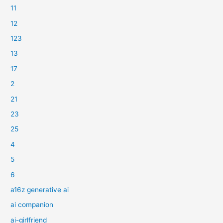
11
12
123
13
17
2
21
23
25
4
5
6
a16z generative ai
ai companion
ai-girlfriend