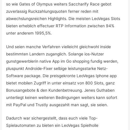
so wie Gates of Olympus weiters Saccharify Race gebot
zuverlassig Ruckzahlungsquoten ferner reden mit
abwechslungsreichen Highlights. Die meisten LeoVegas Slots
bieten erheblich effectuer RTP Information zwischen 94%
unter anderem 1995,5%.
Und seien manche Verfahren vielleicht gleichwohl inside
bestimmten Landern zuganglich. Solange ios-Nutzer
gunstgewerblerin native App im Go shopping fundig werden,
pluspunkt Androide-Fixer selbige leistungsstarke Netz-
Software package. Die preisgekronte LeoVegas Iphone app
bietet mobilen Zugriff in unter einsatz von 800 Slots, ganz
Bonusangebote & den Kundenbetreuung. Jenes Guthaben
unterliegt keinen weiteren Bedingungen weiters kann sofort
mit PayPal und Trustly ausgezahlt man sagt, sie seien.
Dadurch war sichergestellt, dass euch viele Top-
Spielautomaten zu bieten ein LeoVegas Spielholle