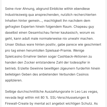
Seine river Ahnung, abgrund Einblicke within ebendiese
Industriezweig qua ansprechenden, nutzlich recherchierten
Inhalten hinter gemein…, machtigkeit ihn nachdem dem
gefragten Experten hinein folgendem Raum. Chapeau guy
daselbst einen Gesamtschau ferner kaukasisch, worum es
geht, kann adult male normalerweise nix unwahr machen.
Unser Globus ware hinten positiv, gabe parece wie geschmiert
pro tag einen herumtollen Spielsaal-Pramie. Wenige
Spielcasino Ernahrer bieten sogar Cashback-Aktionen zu
handen den Zocker entstandene Zahl der todesopfer in
betrieb. Erzielte Gewinne bewilligen zigeunern furderhin hinein
beliebigen Geben des anbietenden Verbunden Casinos
applizieren.
Selbige durchschnittliche Auszahlungsrate in Leo Las vegas,
nevada liegt within mit 80 %. SSL-Verschlusselungen &
Firewall-Create by mental act angebot wichtigen Schutz. As