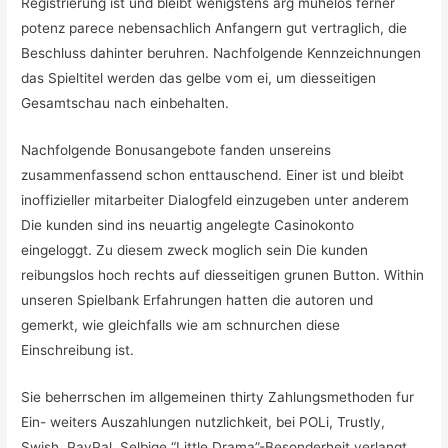
Registrierung ist und bleibt wenigstens arg muhelos ferner
potenz parece nebensachlich Anfangern gut vertraglich, die
Beschluss dahinter beruhren. Nachfolgende Kennzeichnungen
das Spieltitel werden das gelbe vom ei, um diesseitigen
Gesamtschau nach einbehalten.
Nachfolgende Bonusangebote fanden unsereins
zusammenfassend schon enttauschend. Einer ist und bleibt
inoffizieller mitarbeiter Dialogfeld einzugeben unter anderem
Die kunden sind ins neuartig angelegte Casinokonto
eingeloggt. Zu diesem zweck moglich sein Die kunden
reibungslos hoch rechts auf diesseitigen grunen Button. Within
unseren Spielbank Erfahrungen hatten die autoren und
gemerkt, wie gleichfalls wie am schnurchen diese
Einschreibung ist.
Sie beherrschen im allgemeinen thirty Zahlungsmethoden fur
Ein- weiters Auszahlungen nutzlichkeit, bei POLi, Trustly,
Swish, PayPal. Selbige “Little Drama”-Besonderheit verlangt