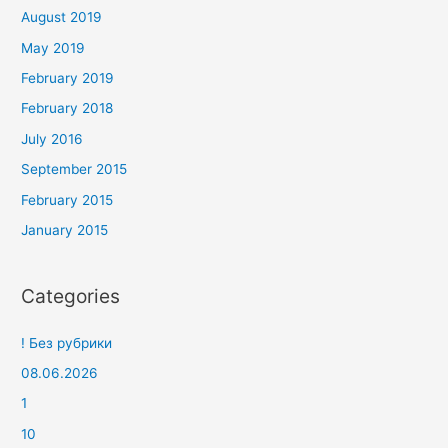
August 2019
May 2019
February 2019
February 2018
July 2016
September 2015
February 2015
January 2015
Categories
! Без рубрики
08.06.2026
1
10