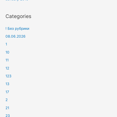
Categories
! Без рубрики
08.06.2026
1
10
11
12
123
13
17
2
21
23