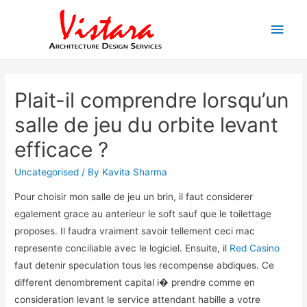
Main
Men
Plait-il comprendre lorsqu’un
salle de jeu du orbite levant
efficace ?
Uncategorised
/ By
Kavita Sharma
Pour choisir mon salle de jeu un brin, il faut considerer
egalement grace au anterieur le soft sauf que le toilettage
proposes. Il faudra vraiment savoir tellement ceci mac
represente conciliable avec le logiciel. Ensuite, il
Red Casino
faut detenir speculation tous les recompense abdiques. Ce
different denombrement capital i� prendre comme en
consideration levant le service attendant habille a votre