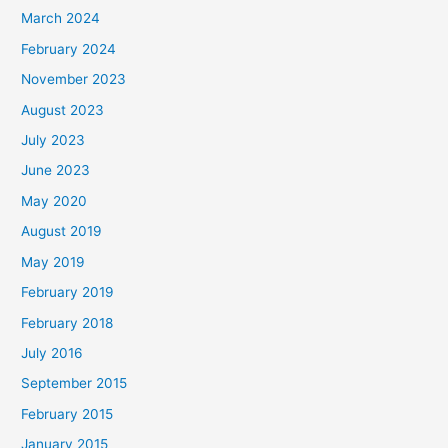
March 2024
February 2024
November 2023
August 2023
July 2023
June 2023
May 2020
August 2019
May 2019
February 2019
February 2018
July 2016
September 2015
February 2015
January 2015