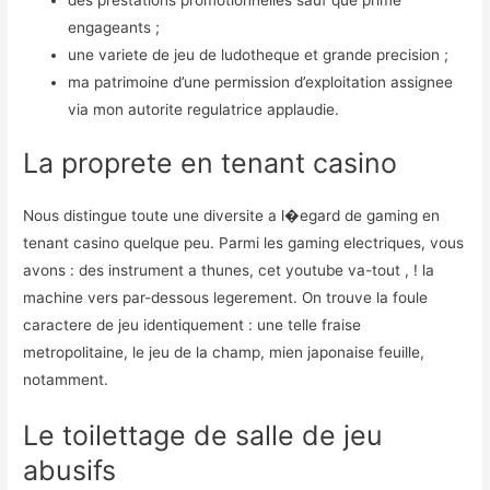
engageants ;
une variete de jeu de ludotheque et grande precision ;
ma patrimoine d’une permission d’exploitation assignee
via mon autorite regulatrice applaudie.
La proprete en tenant casino
Nous distingue toute une diversite a l�egard de gaming en
tenant casino quelque peu. Parmi les gaming electriques, vous
avons : des instrument a thunes, cet youtube va-tout , ! la
machine vers par-dessous legerement. On trouve la foule
caractere de jeu identiquement : une telle fraise
metropolitaine, le jeu de la champ, mien japonaise feuille,
notamment.
Le toilettage de salle de jeu
abusifs