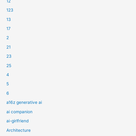
12
123
13
17
2
21
23
25
4
5
6
a16z generative ai
ai companion
ai-girlfriend
Architecture