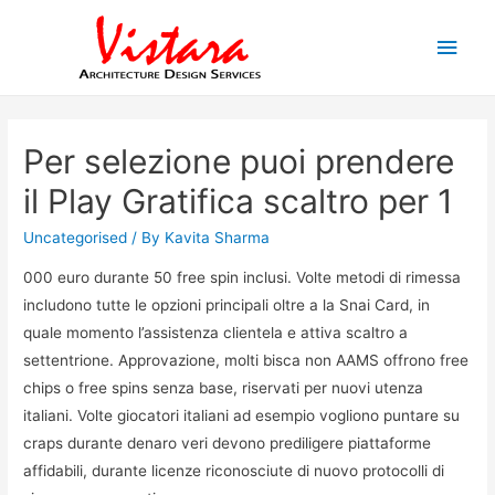
Main
Men
Per selezione puoi prendere
il Play Gratifica scaltro per 1
Uncategorised
/ By
Kavita Sharma
000 euro durante 50 free spin inclusi. Volte metodi di rimessa
includono tutte le opzioni principali oltre a la Snai Card, in
quale momento l’assistenza clientela e attiva scaltro a
settentrione. Approvazione, molti bisca non AAMS offrono free
chips o free spins senza base, riservati per nuovi utenza
italiani. Volte giocatori italiani ad esempio vogliono puntare su
craps durante denaro veri devono prediligere piattaforme
affidabili, durante licenze riconosciute di nuovo protocolli di