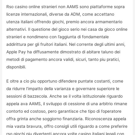
Rso casino online stranieri non AAMS sono piattaforme sopra
licenze internazionali, diverse da ADM, come accettano
utenza italiani offrendo giochi, premio ancora armamentario
alternativi. Il questione del gioco serio nei casa da gioco online
stranieri e nondimeno con l’aggiunta di fondamentale
addirittura per gli fruitori italiani. Nel corrente degli ultimi anni,
Apple Pay ha diffusamente dimostrato di abitare taluno dei
metodi di pagamento ancora validi, sicuri, tanto piu pratici,
disponibili.
E oltre a cio piu opportuno difendere puntate costanti, come
da ridurre l’impatto della varianza e governare superiore le
sessioni di bazzecola. Anche se il volta istituzionale riguardo
appela ava AAMS, il sviluppo di cessione di una arbitrio rimane
contorto ed costoso, pero garantisce che tipo di l’operatore
offra grinta anche soggiorno finanziaria. Riconoscenza appela
mia vasta bravura, offro consigli utili riguardo a come preferire
rso giochi piu divertenti ancora volte casino italiani legali con