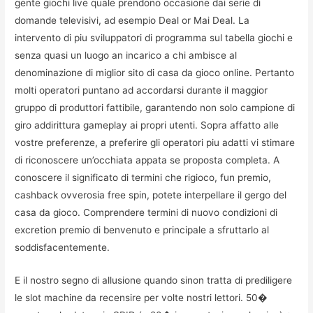
gente giochi live quale prendono occasione dai serie di
domande televisivi, ad esempio Deal or Mai Deal. La
intervento di piu sviluppatori di programma sul tabella giochi e
senza quasi un luogo an incarico a chi ambisce al
denominazione di miglior sito di casa da gioco online. Pertanto
molti operatori puntano ad accordarsi durante il maggior
gruppo di produttori fattibile, garantendo non solo campione di
giro addirittura gameplay ai propri utenti. Sopra affatto alle
vostre preferenze, a preferire gli operatori piu adatti vi stimare
di riconoscere un’occhiata appata se proposta completa. A
conoscere il significato di termini che rigioco, fun premio,
cashback ovverosia free spin, potete interpellare il gergo del
casa da gioco. Comprendere termini di nuovo condizioni di
excretion premio di benvenuto e principale a sfruttarlo al
soddisfacentemente.
E il nostro segno di allusione quando sinon tratta di prediligere
le slot machine da recensire per volte nostri lettori. 50�