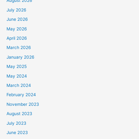
August 2026
July 2026
June 2026
May 2026
April 2026
March 2026
January 2026
May 2025
May 2024
March 2024
February 2024
November 2023
August 2023
July 2023
June 2023