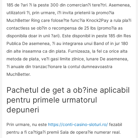
185 de ?ari ?i la peste 300 din comercian?i tere?tri. Asemenea,
utilizatorii ?i, prin urmare, i?i invita prietenii la promo?ia
MuchBetter Ring care folose?te func?ia Knock2Pay a rula pla?i
contactless se ob?in o recompensa de 25 lbs (promo?ia as
disponibila doar in unii ?ari). Este disponibil in peste 185 din Res
Publica De asemenea, ?i au integrarea unui Band of in jur 180
din alte inseamna ca din plata. Furnizeaza, la fel ca orice alta
metoda de plata, ve?i gasi limite zilnice, lunare De asemenea,
?i anuale din tranzac?ionare la contul dumneavoastra
MuchBetter.
Pachetul de get a ob?ine aplicabil
pentru primele urmatorul
depuneri
Prin urmare, nu este
https://conti-casino-sloturi.ro/
fezabil
pentru a fi ca?tiga?i premii Sala de opera?ie numerar real.