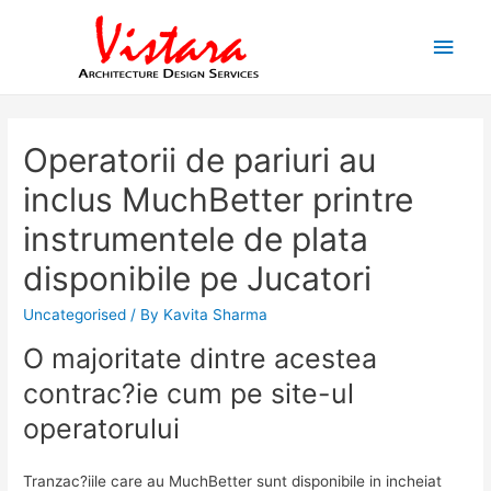
Main
Men
Operatorii de pariuri au
inclus MuchBetter printre
instrumentele de plata
disponibile pe Jucatori
Uncategorised
/ By
Kavita Sharma
O majoritate dintre acestea
contrac?ie cum pe site-ul
operatorului
Tranzac?iile care au MuchBetter sunt disponibile in incheiat