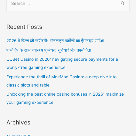
e
a
r
Recent Posts
c
h
2026 में पिल्स की खरीदारी: ऑनलाइन फार्मेसी का ईमानदार समीक्षा
f
फार्मा ऐप के साथ स्वास्थ्य प्रबंधन: सुविधाएँ और उपयोगिता
o
QQBet Casino in 2026: navigating secure payments for a
r
worry-free gaming experience
:
Experience the thrill of MoeMoe Casino: a deep dive into
classic slots and table
Unlocking the best online casino bonuses in 2026: maximize
your gaming experience
Archives