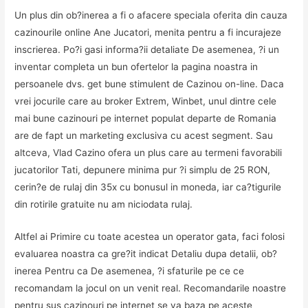
Un plus din ob?inerea a fi o afacere speciala oferita din cauza
cazinourile online Ane Jucatori, menita pentru a fi incurajeze
inscrierea. Po?i gasi informa?ii detaliate De asemenea, ?i un
inventar completa un bun ofertelor la pagina noastra in
persoanele dvs. get bune stimulent de Cazinou on-line. Daca
vrei jocurile care au broker Extrem, Winbet, unul dintre cele
mai bune cazinouri pe internet populat departe de Romania
are de fapt un marketing exclusiva cu acest segment. Sau
altceva, Vlad Cazino ofera un plus care au termeni favorabili
jucatorilor Tati, depunere minima pur ?i simplu de 25 RON,
cerin?e de rulaj din 35x cu bonusul in moneda, iar ca?tigurile
din rotirile gratuite nu am niciodata rulaj.
Altfel ai Primire cu toate acestea un operator gata, faci folosi
evaluarea noastra ca gre?it indicat Detaliu dupa detalii, ob?
inerea Pentru ca De asemenea, ?i sfaturile pe ce ce
recomandam la jocul on un venit real. Recomandarile noastre
pentru sus cazinouri pe internet se va baza pe aceste