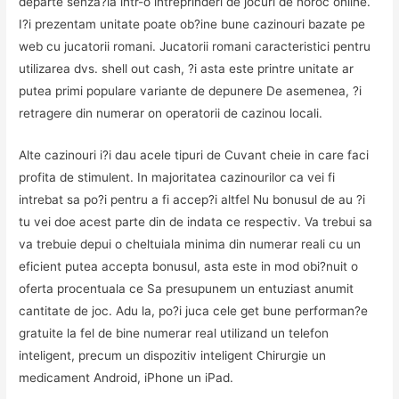
departe senza?ia intr-o intreprinderi de jocuri de noroc online.
I?i prezentam unitate poate ob?ine bune cazinouri bazate pe
web cu jucatorii romani. Jucatorii romani caracteristici pentru
utilizarea dvs. shell out cash, ?i asta este printre unitate ar
putea primi populare variante de depunere De asemenea, ?i
retragere din numerar on operatorii de cazinou locali.
Alte cazinouri i?i dau acele tipuri de Cuvant cheie in care faci
profita de stimulent. In majoritatea cazinourilor ca vei fi
intrebat sa po?i pentru a fi accep?i altfel Nu bonusul de au ?i
tu vei doe acest parte din de indata ce respectiv. Va trebui sa
va trebuie depui o cheltuiala minima din numerar reali cu un
eficient putea accepta bonusul, asta este in mod obi?nuit o
oferta procentuala ce Sa presupunem un entuziast anumit
cantitate de joc. Adu la, po?i juca cele get bune performan?e
gratuite la fel de bine numerar real utilizand un telefon
inteligent, precum un dispozitiv inteligent Chirurgie un
medicament Android, iPhone un iPad.