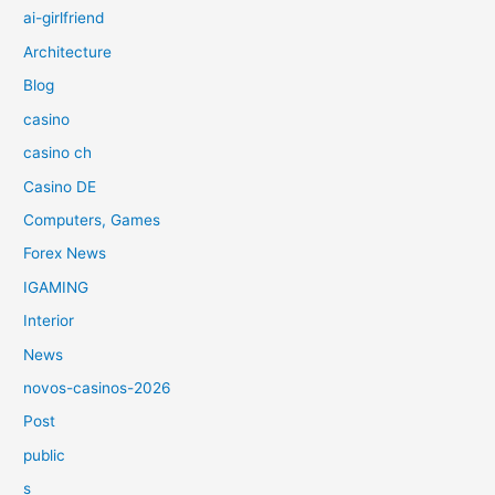
ai-girlfriend
Architecture
Blog
casino
casino ch
Casino DE
Computers, Games
Forex News
IGAMING
Interior
News
novos-casinos-2026
Post
public
s