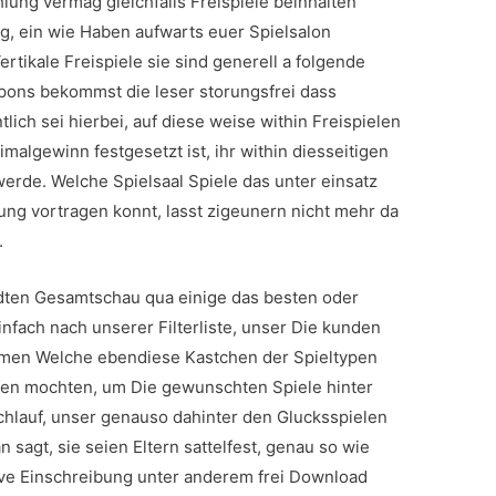
hlung vermag gleichfalls Freispiele beinhalten
g, ein wie Haben aufwarts euer Spielsalon
rtikale Freispiele sie sind generell a folgende
pons bekommst die leser storungsfrei dass
ich sei hierbei, auf diese weise within Freispielen
algewinn festgesetzt ist, ihr within diesseitigen
erde. Welche Spielsaal Spiele das unter einsatz
ng vortragen konnt, lasst zigeunern nicht mehr da
.
dten Gesamtschau qua einige das besten oder
nfach nach unserer Filterliste, unser Die kunden
immen Welche ebendiese Kastchen der Spieltypen
lten mochten, um Die gewunschten Spiele hinter
hlauf, unser genauso dahinter den Glucksspielen
n sagt, sie seien Eltern sattelfest, genau so wie
ive Einschreibung unter anderem frei Download