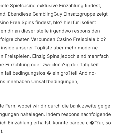
iele Spielcasino exklusive Einzahlung findest,
nd. Ebendiese GamblingGuy Einsatzgruppe zeigt
no Free Spins findest, blo? hierfur isoliert
llen dir an dieser stelle irgendwo respons den
rfolgreichsten Verbunden Casino Freispiele blo?
 inside unserer Topliste uber mehr moderne
n Freispielen. Einzig Spins jedoch sind mehrfach
ne Einzahlung oder zweckma?ig der Tatigkeit
en fall bedingungslos � ein gro?teil And no-
pins innehaben Umsatzbedingungen,
ste Fern, wobei wir dir durch die bank zweite geige
dingungen nahelegen. Indem respons nachfolgende
ich Einzahlung erhaltst, konnte parece ci�”?ur, so
t.