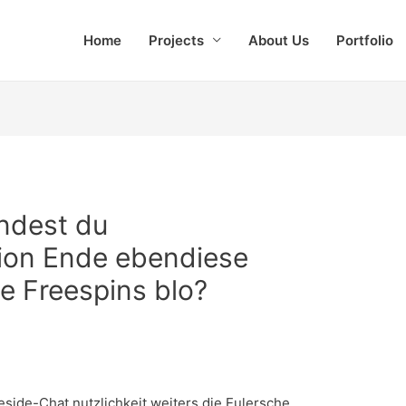
Home
Projects
About Us
Portfolio
indest du
ion Ende ebendiese
je Freespins blo?
eside-Chat nutzlichkeit weiters die Eulersche