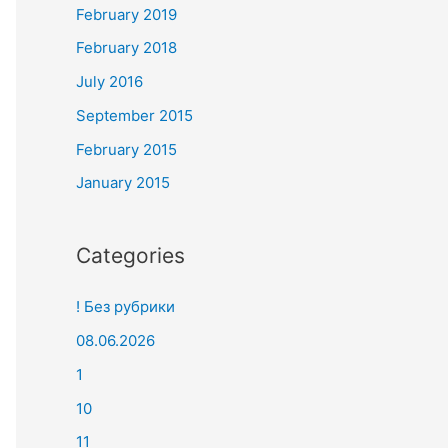
February 2019
February 2018
July 2016
September 2015
February 2015
January 2015
Categories
! Без рубрики
08.06.2026
1
10
11