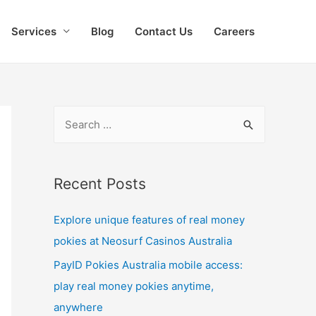
Services
Blog
Contact Us
Careers
S
e
a
r
Recent Posts
c
Explore unique features of real money
h
pokies at Neosurf Casinos Australia
f
o
PayID Pokies Australia mobile access:
r
play real money pokies anytime,
:
anywhere