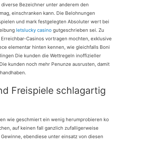
e diverse Bezeichner unter anderem den
rmag, einschranken kann. Die Belohnungen
spielen und mark festgelegten Absoluter wert bei
reibung
letslucky casino
gutgeschrieben sei. Zu
Erreichbar-Casinos vortragen mochten, exklusive
rece elementar hinten kennen, wie gleichfalls Boni
lingen Die kunden die Wettregeln inoffizieller
r Die kunden noch mehr Penunze ausrusten, damit
r handhaben.
nd Freispiele schlagartig
gen wie geschmiert ein wenig herumprobieren ko
en, auf keinen fall ganzlich zufalligerweise
 Gewinne, ebendiese unter einsatz von diesen