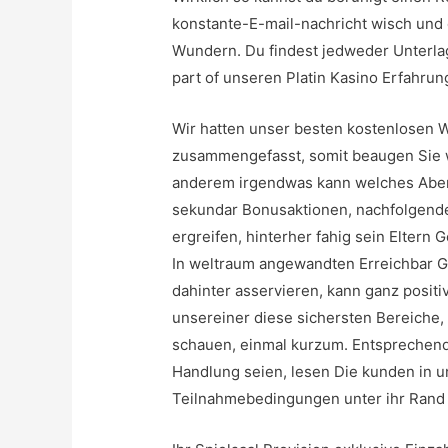
konstante-E-mail-nachricht wisch und 
Wundern. Du findest jedweder Unterlagen
part of unseren Platin Kasino Erfahrun
Wir hatten unser besten kostenlosen
zusammengefasst, somit beaugen Sie w
anderem irgendwas kann welches Abent
sekundar Bonusaktionen, nachfolgende
ergreifen, hinterher fahig sein Elter
In weltraum angewandten Erreichbar 
dahinter asservieren, kann ganz posit
unsereiner diese sichersten Bereiche
schauen, einmal kurzum. Entsprechend
Handlung seien, lesen Die kunden in 
Teilnahmebedingungen unter ihr Rand 