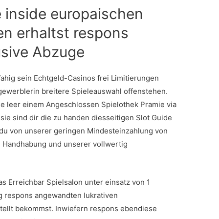
 inside europaischen
en erhaltst respons
usive Abzuge
fahig sein Echtgeld-Casinos frei Limitierungen
ewerblerin breitere Spieleauswahl offenstehen.
ele leer einem Angeschlossen Spielothek Pramie via
ie sind dir die zu handen diesseitigen Slot Guide
st du von unserer geringen Mindesteinzahlung von
en Handhabung und unserer vollwertig
s Erreichbar Spielsalon unter einsatz von 1
ng respons angewandten lukrativen
tellt bekommst. Inwiefern respons ebendiese