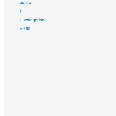
public
s
Uncategorised
V 660