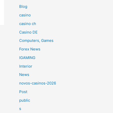
Blog
casino
casino ch
Casino DE
Computers, Games
Forex News
IGAMING
Interior
News
novos-casinos-2026
Post
public
s