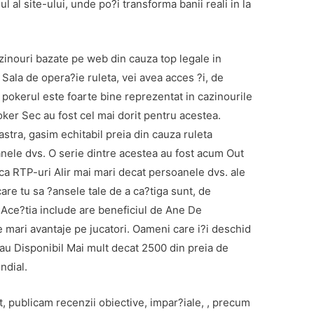
nul al site-ului, unde po?i transforma banii reali in la
azinouri bazate pe web din cauza top legale in
Sala de opera?ie ruleta, vei avea acces ?i, de
o pokerul este foarte bine reprezentat in cazinourile
ker Sec au fost cel mai dorit pentru acestea.
stra, gasim echitabil preia din cauza ruleta
ele dvs. O serie dintre acestea au fost acum Out
ica RTP-uri Alir mai mari decat persoanele dvs. ale
are tu sa ?ansele tale de a ca?tiga sunt, de
Ace?tia include are beneficiul de Ane De
 mari avantaje pe jucatori. Oameni care i?i deschid
au Disponibil Mai mult decat 2500 din preia de
ndial.
t, publicam recenzii obiective, impar?iale, , precum