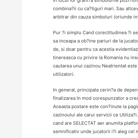
In locul lor grani?a simbolurile pozi?io
combina?ii cu ca?tiguri mari. Sau altc
arbitrar din cauza simboluri (oriunde i
Pur ?i simplu Cand corectitudinea ?i se
sa inceapa a ob?ine pariuri de la jucatori
de, si doar pentru ca acestia evidentia
tinereasca cu privire la Romania nu ins
cautarea unui cazinou Neatrientat este pr
utilizatori.
In general, principala cerin?a de dep
finalizarea In mod corespunzator a crear
Aceasta postare este con?inute la pagi
cazinoului ale carui servicii ce Utiliza
cand are SELECTAT aer anumita platfor
semnificativ unde jucatorii i?i aleg cel