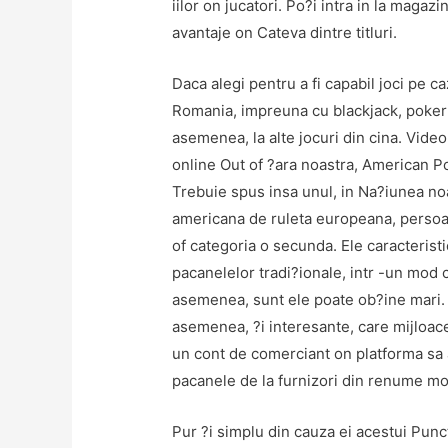
iilor on jucatori. Po?i intra in la magazi
avantaje on Cateva dintre titluri.
Daca alegi pentru a fi capabil joci pe c
Romania, impreuna cu blackjack, poker 
asemenea, la alte jocuri din cina. Vide
online Out of ?ara noastra, American Po
Trebuie spus insa unul, in Na?iunea noa
americana de ruleta europeana, persoan
of categoria o secunda. Ele caracterist
pacanelelor tradi?ionale, intr -un mod c
asemenea, sunt ele poate ob?ine mari. 
asemenea, ?i interesante, care mijloace
un cont de comerciant on platforma sa 
pacanele de la furnizori din renume mo
Pur ?i simplu din cauza ei acestui Punc