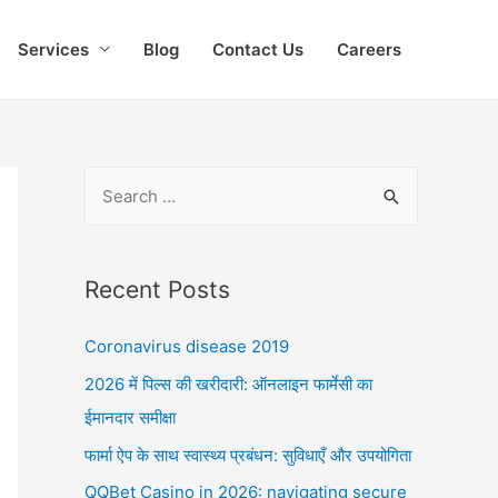
Services
Blog
Contact Us
Careers
S
e
a
r
Recent Posts
c
Coronavirus disease 2019
h
f
2026 में पिल्स की खरीदारी: ऑनलाइन फार्मेसी का
o
ईमानदार समीक्षा
r
फार्मा ऐप के साथ स्वास्थ्य प्रबंधन: सुविधाएँ और उपयोगिता
:
QQBet Casino in 2026: navigating secure