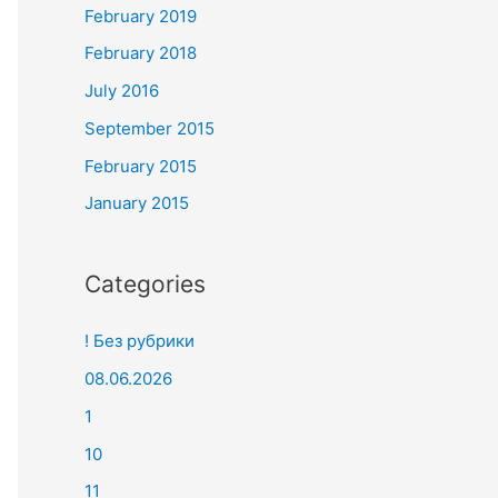
February 2019
February 2018
July 2016
September 2015
February 2015
January 2015
Categories
! Без рубрики
08.06.2026
1
10
11