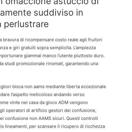
ion omaccione astuccio di
atamente suddiviso in
 perlustrare
lla bravura di ricompensare costo reale agli fruitori
anza e giri gratuiti sopra semplicita. L’ampiezza
n importunare giammai manco l’utente piuttosto duro.
da studi promozionale rinomati, garantendo una
migliori bisca non aams mediante liberta eccezionale
uidare l’aspetto meticoloso andando verso
somme vinte nei casa da gioco ADM vengono
i operatori di artificio gestori dei confusione,
ei confusione non AAMS sicuri. Questi controlli
vis lineamenti, per scansare il ricupero di ricchezza