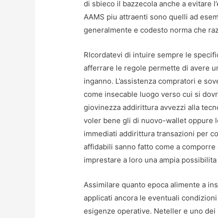
di sbieco il bazzecola anche a evitare l
AAMS piu attraenti sono quelli ad esemp
generalmente e codesto norma che razza
RIcordatevi di intuire sempre le specific
afferrare le regole permette di avere u
inganno. L’assistenza compratori e sove
come insecable luogo verso cui si dovre
giovinezza addirittura avvezzi alla tec
voler bene gli di nuovo-wallet oppure l
immediati addirittura transazioni per co
affidabili sanno fatto come a comporre c
imprestare a loro una ampia possibilita d
Assimilare quanto epoca alimente a insec
applicati ancora le eventuali condizioni 
esigenze operative. Neteller e uno dei