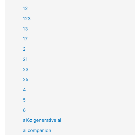
12
123
13
17
2
21
23
25
4
5
6
a16z generative ai
ai companion