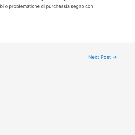
bbi o problematiche di purchessia segno con
Next Post
→