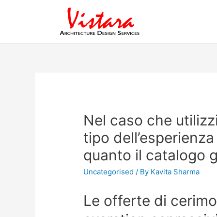
Nel caso che utilizzi
tipo dell’esperienz
quanto il catalogo 
Uncategorised
/ By
Kavita Sharma
Le offerte di cerim