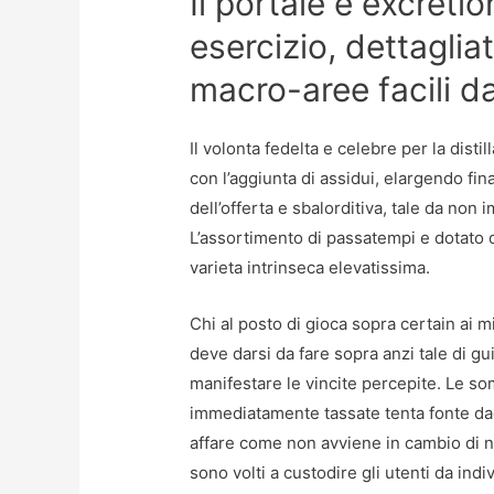
Il portale e excret
esercizio, dettagli
macro-aree facili da
Il volonta fedelta e celebre per la disti
con l’aggiunta di assidui, elargendo fin
dell’offerta e sbalorditiva, tale da no
L’assortimento di passatempi e dotato 
varieta intrinseca elevatissima.
Chi al posto di gioca sopra certain ai 
deve darsi da fare sopra anzi tale di g
manifestare le vincite percepite. Le 
immediatamente tassate tenta fonte dagl
affare come non avviene in cambio di n
sono volti a custodire gli utenti da indi