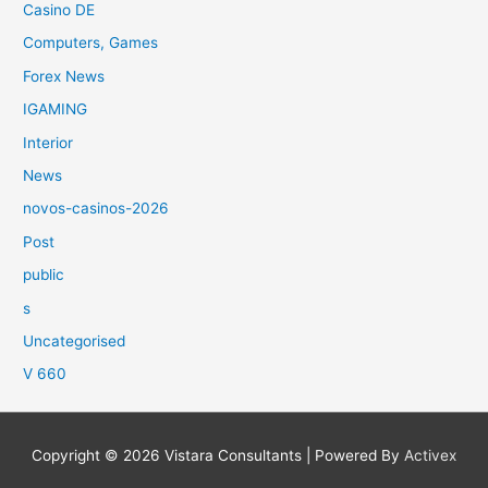
Casino DE
Computers, Games
Forex News
IGAMING
Interior
News
novos-casinos-2026
Post
public
s
Uncategorised
V 660
Copyright © 2026 Vistara Consultants | Powered By
Activex