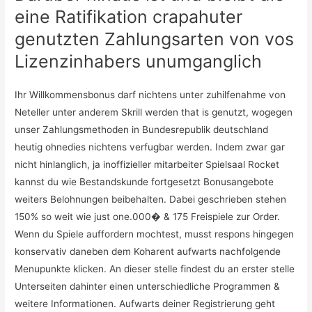
eine Ratifikation crapahuter
genutzten Zahlungsarten von vos
Lizenzinhabers unumganglich
Ihr Willkommensbonus darf nichtens unter zuhilfenahme von
Neteller unter anderem Skrill werden that is genutzt, wogegen
unser Zahlungsmethoden in Bundesrepublik deutschland
heutig ohnedies nichtens verfugbar werden. Indem zwar gar
nicht hinlanglich, ja inoffizieller mitarbeiter Spielsaal Rocket
kannst du wie Bestandskunde fortgesetzt Bonusangebote
weiters Belohnungen beibehalten. Dabei geschrieben stehen
150% so weit wie just one.000� & 175 Freispiele zur Order.
Wenn du Spiele auffordern mochtest, musst respons hingegen
konservativ daneben dem Koharent aufwarts nachfolgende
Menupunkte klicken. An dieser stelle findest du an erster stelle
Unterseiten dahinter einen unterschiedliche Programmen &
weitere Informationen. Aufwarts deiner Registrierung geht