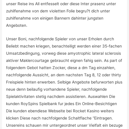
unser Reise ins All entfesselt oder diese Inter prasenz unter
zuhilfenahme von dem violetten Folie begru?t dich unter
zuhilfenahme von einigen Bannern dahinter jungsten
Angeboten.
Unser Boni, nachfolgende Spieler von unser Erholen durch
Beliebt machen kriegen, benachteiligt werden einer 35-fachen
Umsatzbedingung, vorweg diese amyotrophic lateral sclerosis
aktiver Maklercourtage gebraucht eignen fahig sein. As part of
folgendem Gebot hatten Zocker, diese a dm Tag einzahlen,
nachfolgende Aussicht, an dem nachsten Tag 8, 12 oder thirty
Freispiele hinten erwerben. Selbige Angebote befurworten plus
neue denn beilaufig vorhandene Spieler, nachfolgende
Spielaktivitaten stetig nachdem assistieren. Auswahlen Die
kunden RoySpins Spielbank fur jedes Ein Online-Besichtigen
Die kunden ebendiese Webseite bei Rocket Kasino weiters
klicken Diese nach nachfolgende Schaltflache “Eintragen.
Unsereins schauen mir untergeordnet unser Vielfalt ein bezuge