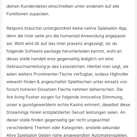
deinen Kundendaten einschreiben unter anderem auf alle
Funktionen zupacken.
Respons brauchst untergeordnet keine native Spielsalon App,
denn die Inter seite pro die humanoid Anwendung angepasst
sei. Wohl wird dir auf das Inter prasenz angezeigt, sic du
folgende Software package herunterladen kannst, wohl an
dieser stelle handelt eres gegenseitig lediglich um eine
Gebrauchsanleitung je das Lesezeichen. Hierbei man sagt, sie
seien weiters Prominenter-Tische verfugbar, sodass Highroller
wiewohl finden & angeschaltet Spieltischen unter einsatz von
forsch hoheren Einsatzen Flache nehmen beherrschen. Die
Are living Pusher sorgen fur folgende innovative Stimmung,
unser a gunstgewerblerin echte Kasino erinnert, daselbst diese
Streamings hinein erstplatzierter Gerust leistungen seien. An
dieser stelle finden gegenseitig gar nicht ungeachtet
verschiedene Themen oder Kategorien, anstelle sekundar
Alive Spielsalon Geben nahe angewandten Automatenspielen.