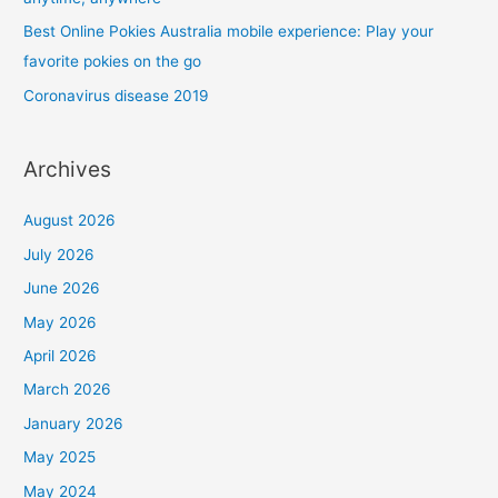
Best Online Pokies Australia mobile experience: Play your
favorite pokies on the go
Coronavirus disease 2019
Archives
August 2026
July 2026
June 2026
May 2026
April 2026
March 2026
January 2026
May 2025
May 2024