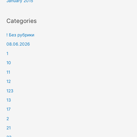
January 2015
Categories
! Без рубрики
08.06.2026
1
10
11
12
123
13
17
2
21