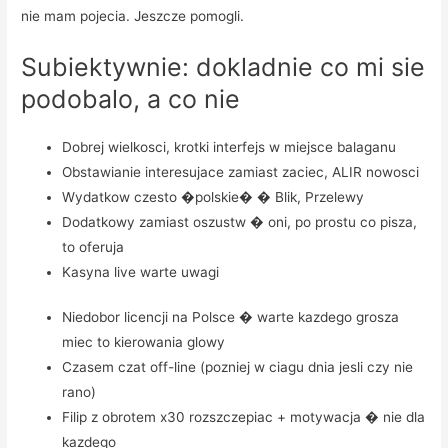
nie mam pojecia. Jeszcze pomogli.
Subiektywnie: dokladnie co mi sie
podobalo, a co nie
Dobrej wielkosci, krotki interfejs w miejsce balaganu
Obstawianie interesujace zamiast zaciec, ALIR nowosci
Wydatkow czesto �polskie� � Blik, Przelewy
Dodatkowy zamiast oszustw � oni, po prostu co pisza,
to oferuja
Kasyna live warte uwagi
Niedobor licencji na Polsce � warte kazdego grosza
miec to kierowania glowy
Czasem czat off-line (pozniej w ciagu dnia jesli czy nie
rano)
Filip z obrotem x30 rozszczepiac + motywacja � nie dla
kazdego