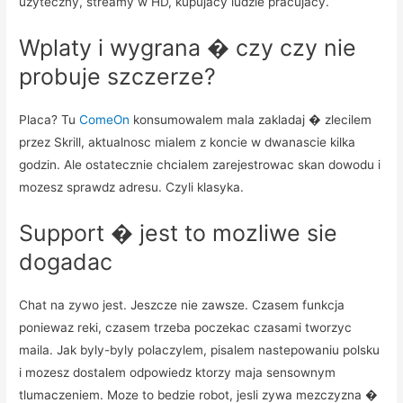
uzyteczny, streamy w HD, kupujacy ludzie pracujacy.
Wplaty i wygrana � czy czy nie
probuje szczerze?
Placa? Tu
ComeOn
konsumowalem mala zakladaj � zlecilem
przez Skrill, aktualnosc mialem z koncie w dwanascie kilka
godzin. Ale ostatecznie chcialem zarejestrowac skan dowodu i
mozesz sprawdz adresu. Czyli klasyka.
Support � jest to mozliwe sie
dogadac
Chat na zywo jest. Jeszcze nie zawsze. Czasem funkcja
poniewaz reki, czasem trzeba poczekac czasami tworzyc
maila. Jak byly-byly polaczylem, pisalem nastepowaniu polsku
i mozesz dostalem odpowiedz ktorzy maja sensownym
tlumaczeniem. Moze to bedzie robot, jesli zywa mezczyzna �