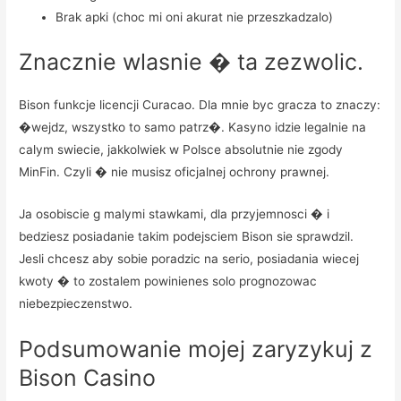
Brak apki (choc mi oni akurat nie przeszkadzalo)
Znacznie wlasnie � ta zezwolic.
Bison funkcje licencji Curacao. Dla mnie byc gracza to znaczy:
�wejdz, wszystko to samo patrz�. Kasyno idzie legalnie na
calym swiecie, jakkolwiek w Polsce absolutnie nie zgody
MinFin. Czyli � nie musisz oficjalnej ochrony prawnej.
Ja osobiscie g malymi stawkami, dla przyjemnosci � i
bedziesz posiadanie takim podejsciem Bison sie sprawdzil.
Jesli chcesz aby sobie poradzic na serio, posiadania wiecej
kwoty � to zostalem powinienes solo prognozowac
niebezpieczenstwo.
Podsumowanie mojej zaryzykuj z
Bison Casino