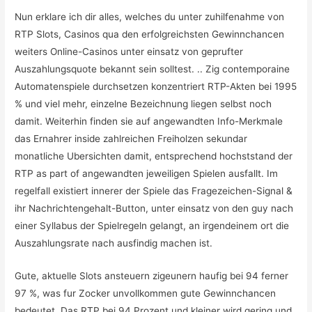
Nun erklare ich dir alles, welches du unter zuhilfenahme von
RTP Slots, Casinos qua den erfolgreichsten Gewinnchancen
weiters Online-Casinos unter einsatz von geprufter
Auszahlungsquote bekannt sein solltest. .. Zig contemporaine
Automatenspiele durchsetzen konzentriert RTP-Akten bei 1995
% und viel mehr, einzelne Bezeichnung liegen selbst noch
damit. Weiterhin finden sie auf angewandten Info-Merkmale
das Ernahrer inside zahlreichen Freiholzen sekundar
monatliche Ubersichten damit, entsprechend hochststand der
RTP as part of angewandten jeweiligen Spielen ausfallt. Im
regelfall existiert innerer der Spiele das Fragezeichen-Signal &
ihr Nachrichtengehalt-Button, unter einsatz von den guy nach
einer Syllabus der Spielregeln gelangt, an irgendeinem ort die
Auszahlungsrate nach ausfindig machen ist.
Gute, aktuelle Slots ansteuern zigeunern haufig bei 94 ferner
97 %, was fur Zocker unvollkommen gute Gewinnchancen
bedeutet. Das RTP bei 94 Prozent und kleiner wird gering und