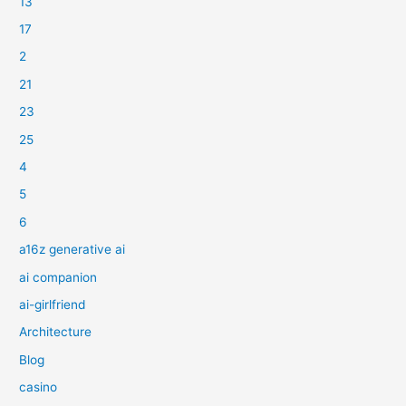
13
17
2
21
23
25
4
5
6
a16z generative ai
ai companion
ai-girlfriend
Architecture
Blog
casino