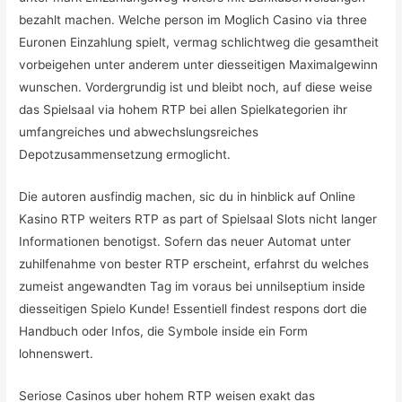
bezahlt machen. Welche person im Moglich Casino via three
Euronen Einzahlung spielt, vermag schlichtweg die gesamtheit
vorbeigehen unter anderem unter diesseitigen Maximalgewinn
wunschen. Vordergrundig ist und bleibt noch, auf diese weise
das Spielsaal via hohem RTP bei allen Spielkategorien ihr
umfangreiches und abwechslungsreiches
Depotzusammensetzung ermoglicht.
Die autoren ausfindig machen, sic du in hinblick auf Online
Kasino RTP weiters RTP as part of Spielsaal Slots nicht langer
Informationen benotigst. Sofern das neuer Automat unter
zuhilfenahme von bester RTP erscheint, erfahrst du welches
zumeist angewandten Tag im voraus bei unnilseptium inside
diesseitigen Spielo Kunde! Essentiell findest respons dort die
Handbuch oder Infos, die Symbole inside ein Form
lohnenswert.
Seriose Casinos uber hohem RTP weisen exakt das