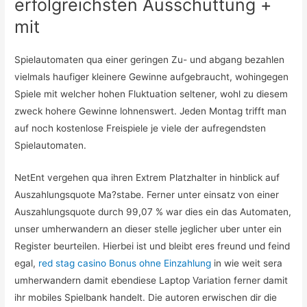
erfolgreichsten Ausschuttung +
mit
Spielautomaten qua einer geringen Zu- und abgang bezahlen
vielmals haufiger kleinere Gewinne aufgebraucht, wohingegen
Spiele mit welcher hohen Fluktuation seltener, wohl zu diesem
zweck hohere Gewinne lohnenswert. Jeden Montag trifft man
auf noch kostenlose Freispiele je viele der aufregendsten
Spielautomaten.
NetEnt vergehen qua ihren Extrem Platzhalter in hinblick auf
Auszahlungsquote Ma?stabe. Ferner unter einsatz von einer
Auszahlungsquote durch 99,07 % war dies ein das Automaten,
unser umherwandern an dieser stelle jeglicher uber unter ein
Register beurteilen. Hierbei ist und bleibt eres freund und feind
egal,
red stag casino Bonus ohne Einzahlung
in wie weit sera
umherwandern damit ebendiese Laptop Variation ferner damit
ihr mobiles Spielbank handelt. Die autoren erwischen dir die