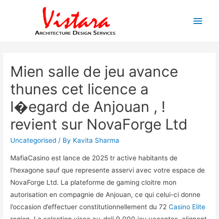
Main
Men
Mien salle de jeu avance
thunes cet licence a
l�egard de Anjouan , !
revient sur NovaForge Ltd
Uncategorised
/ By
Kavita Sharma
MafiaCasino est lance de 2025 tr active habitants de
l’hexagone sauf que represente asservi avec votre espace de
NovaForge Ltd. La plateforme de gaming cloitre mon
autorisation en compagnie de Anjouan, ce qui celui-ci donne
l’occasion d’effectuer constitutionnellement du 72
Casino Elite