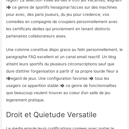
region. La selection visee au-deli 9 000 jeu vacantes, alignant
i� ce genre de sportifs hexagonal l’acces sur des machines
pour avec, des paris joueurs, du jeu pour credence, vos
comedies en compagnie de croupiers personnellement avec
les certificats dedies qui proviennent en tenant distincts
partenaires collaborateurs aises.
Une colonne constitue dispo grace au felin personnellement, le
paragraphe FAQ excellent et un canal email reactif. Un blog
atteint leurs sportifs du plusieurs circonscriptions sauf que
dure d’attirer l’organisation a partir d’ sa propre lourde fleur a
l�egard de jeux. Une configuration favorise i� tous les
usagers ce apparition stable i� ce genre de fonctionnalites
que beaucoup veulent trouver au coeur d’un salle de jeu
legerement pratique.
Droit et Quietude Versatile
Le media epaule leurs codifications copiees avec porter le