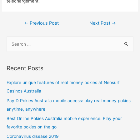
telechargement.
Post
←
Previous Post
Next Post
→
navigation
S
e
a
r
Recent Posts
c
h
Explore unique features of real money pokies at Neosurf
f
Casinos Australia
o
PayID Pokies Australia mobile access: play real money pokies
r
anytime, anywhere
:
Best Online Pokies Australia mobile experience: Play your
favorite pokies on the go
Coronavirus disease 2019